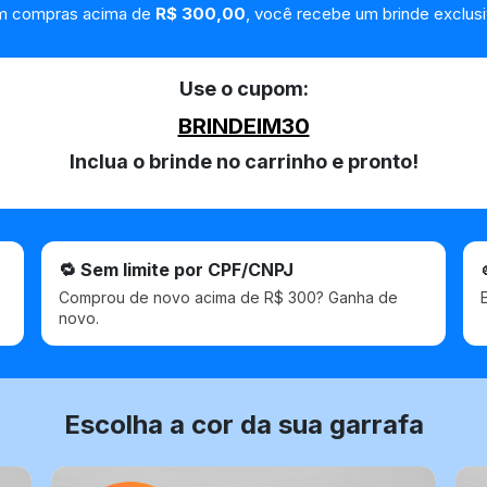
m compras acima de
R$ 300,00
, você recebe um brinde exclus
Use o cupom:
BRINDEIM30
Inclua o brinde no carrinho e pronto!
🔁 Sem limite por CPF/CNPJ
Comprou de novo acima de R$ 300? Ganha de
novo.
Escolha a cor da sua garrafa