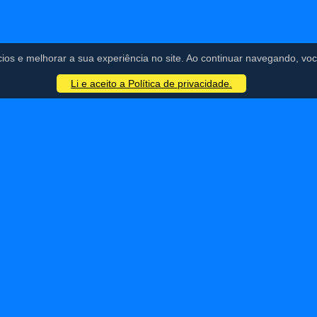
cios e melhorar a sua experiência no site. Ao continuar navegando, 
Li e aceito a Política de privacidade.
 Arquivo
Perguntas Frequentes
FuturaIM