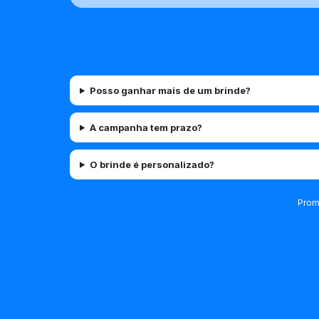
Posso ganhar mais de um brinde?
A campanha tem prazo?
O brinde é personalizado?
Prom