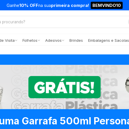
Ganhe
10% OFF
na sua
primeira compra!
BEMVINDO10
e Visita
Folhetos
Adesivos
Brindes
Embalagens e Sacolas
uma Garrafa 500ml Persona