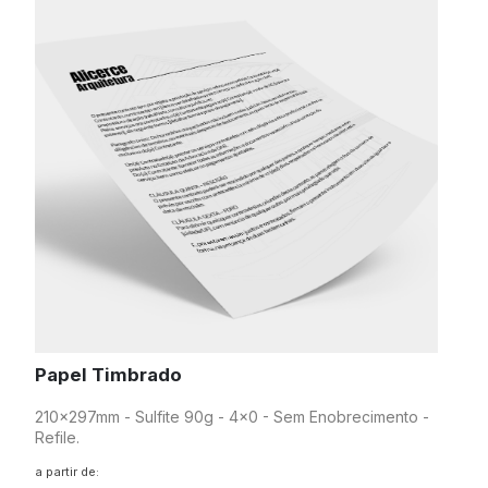
Papel Timbrado
210x297mm - Sulfite 90g - 4x0 - Sem Enobrecimento -
Refile.
a partir de: