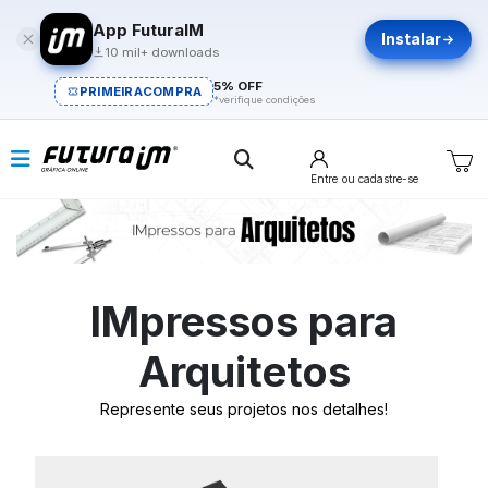
App FuturaIM
Instalar
10 mil+ downloads
5% OFF
PRIMEIRACOMPRA
*verifique condições
Entre
ou cadastre-se
IMpressos para
Arquitetos
Represente seus projetos nos detalhes!