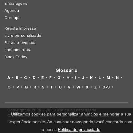
Embalagens
Agenda
Cardápio
Revista Impressa
Livro personalizado
Feiras e eventos
Lançamentos
Black Friday
Glossário
A
B
C
D
E
F
G
H
I
J
K
L
M
N
O
P
Q
R
S
T
U
V
W
X
Z
0-9
Copyright © 2026 - WBL Gráfica e Editora Ltda.
Utilizamos cookies para personalizar anúncios e melhorar a sua
CNPJ 08.142.850/0001-36 - Rua Prefeito Takume Koike, 499 -
Núcleo Itaim - Ferraz de Vasconcelos - SP - CEP 08538-100
experiência no site. Ao continuar navegando, você concorda com
a nossa
Política de privacidade