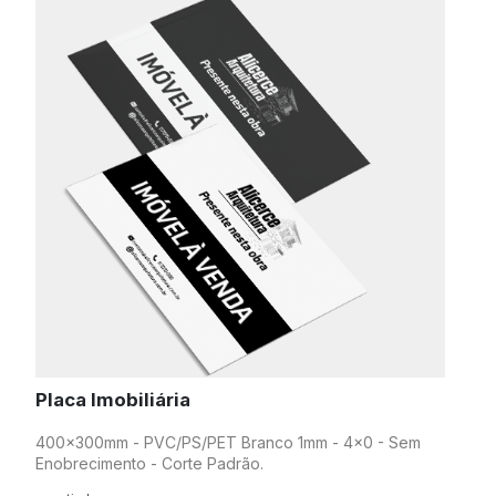
Placa Imobiliária
400x300mm - PVC/PS/PET Branco 1mm - 4x0 - Sem
Enobrecimento - Corte Padrão.