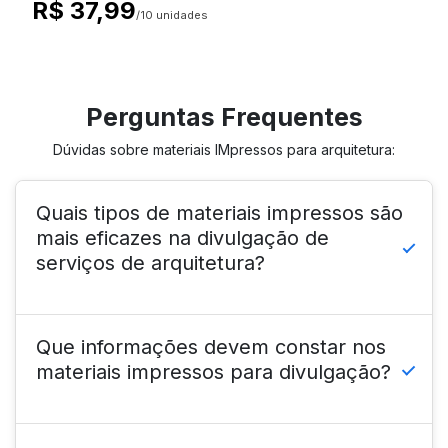
R$ 37,99
/10 unidades
Perguntas Frequentes
Dúvidas sobre materiais IMpressos para arquitetura:
Quais tipos de materiais impressos são
mais eficazes na divulgação de
serviços de arquitetura?
Que informações devem constar nos
Essenciais em diversas áreas, os
materiais impressos para divulgação?
cartões de visita são os principais
quando se trata de apresentação, pois
carregam logo e contato de forma