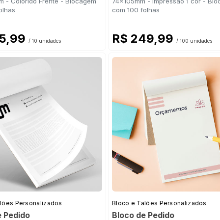
 - Colorido Frente - Blocagem
74x105mm - Impressão 1 cor - Bl
olhas
com 100 folhas
05,99
R$ 249,99
/ 10 unidades
/ 100 unidades
alões Personalizados
Bloco e Talões Personalizados
e Pedido
Bloco de Pedido