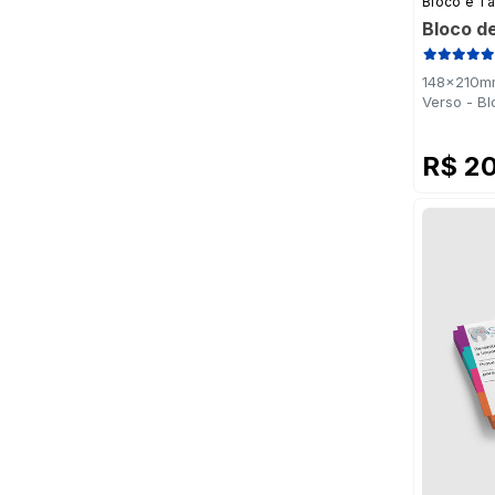
Bloco e T
Bloco d
148x210mm
Verso - B
R$ 2