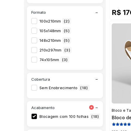
R$ 1
−
Formato
100x210mm
(2)
105x148mm
(5)
148x210mm
(5)
210x297mm
(3)
74x105mm
(3)
−
Cobertura
Sem Enobrecimento
(18)
−
Acabamento
Bloco e T
Blocagem com 100 folhas
(18)
Bloco d