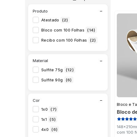
−
Produto
Atestado
(2)
Bloco com 100 Folhas
(14)
Recibo com 100 Folhas
(2)
−
Material
Sulfite 75g
(12)
Sulfite 90g
(6)
−
Cor
Bloco e T
1x0
(7)
Bloco d
1x1
(5)
148x210mm
4x0
(6)
com 100 f