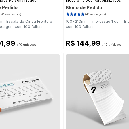
alões Personalizados
Bloco e Talões Personalizados
e Pedido
Bloco de Pedido
(41 avaliações)
(41 avaliações)
 - Escala de Cinza Frente e
100x210mm - Impressão 1 cor - B
locagem com 100 folhas
com 100 folhas
01,99
R$ 144,99
/ 10 unidades
/ 10 unidades