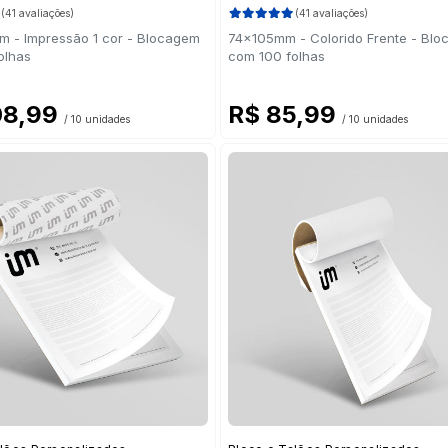
(41 avaliações)
(41 avaliações)
 - Impressão 1 cor - Blocagem
74x105mm - Colorido Frente - Bl
olhas
com 100 folhas
08,99
R$ 85,99
/ 10 unidades
/ 10 unidades