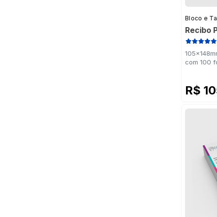
Bloco e T
Recibo 
105x148mm
com 100 f
R$ 1