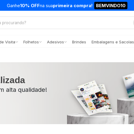
Ganhe
10% OFF
na sua
primeira compra!
BEMVINDO10
e Visita
Folhetos
Adesivos
Brindes
Embalagens e Sacolas
lizada
 alta qualidade!