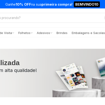
Ganhe
10% OFF
na sua
primeira compra!
BEMVINDO10
e Visita
Folhetos
Adesivos
Brindes
Embalagens e Sacolas
lizada
 alta qualidade!