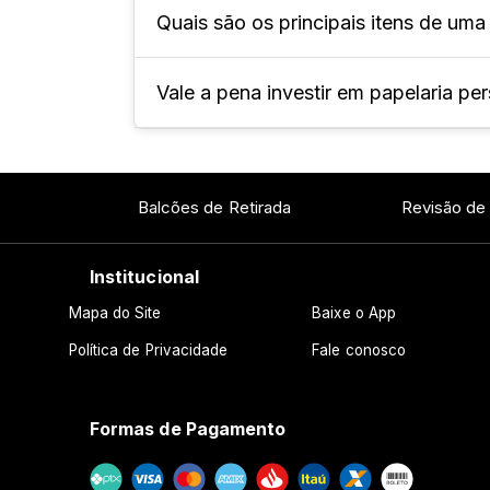
Quais são os principais itens de uma
Ela é um conjunto de produtos de pa
empresa, com o objetivo de expressar
Vale a pena investir em papelaria p
Há diversos itens de papelaria que p
personalizado e envelope saco.
Sim! A papelaria personalizada forta
que é oferecida aos clientes e parcei
Balcões de Retirada
Revisão de
Institucional
Mapa do Site
Baixe o App
Política de Privacidade
Fale conosco
Formas de Pagamento