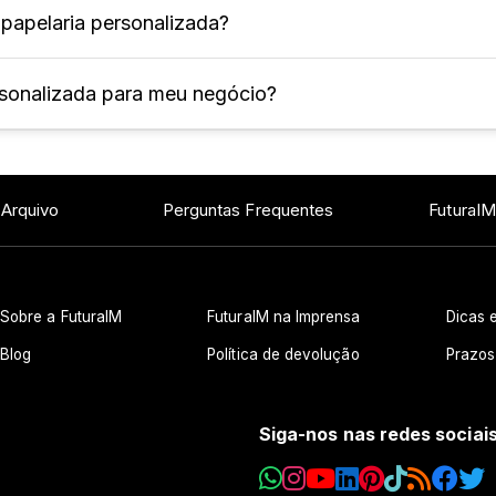
 papelaria personalizada?
pelaria criados de acordo com as preferências e neces
 uma identidade visual única e exclusiva.
ersonalizada para meu negócio?
odem ser personalizados no dia a dia, entre eles: cart
lece a identidade visual da marca, aumenta a percepçã
ros.
 Arquivo
Perguntas Frequentes
FuturaIM
Sobre a FuturaIM
FuturaIM na Imprensa
Dicas e
Blog
Política de devolução
Prazos
Siga-nos nas redes sociai