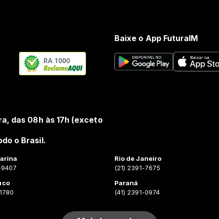
Baixe o App FuturaIM
RA 1000
ra, das 08h às 17h (exceto
do o Brasil.
arina
Rio de Janeiro
-9407
(21) 2391-7675
uco
Paraná
-1780
(41) 2391-0974