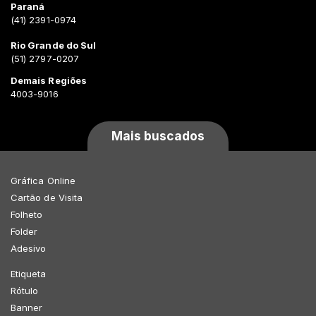
Paraná
(41) 2391-0974
Rio Grande do Sul
(51) 2797-0207
Demais Regiões
4003-9016
Mais buscados
Gráfica Online
Cartão de Visita
Folheto
Folder
Adesivo
Etiqueta
Rótulo
Banner