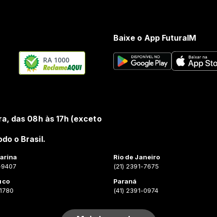
Baixe o App FuturaIM
RA 1000
ra, das 08h às 17h (exceto
do o Brasil.
arina
Rio de Janeiro
-9407
(21) 2391-7675
uco
Paraná
-1780
(41) 2391-0974