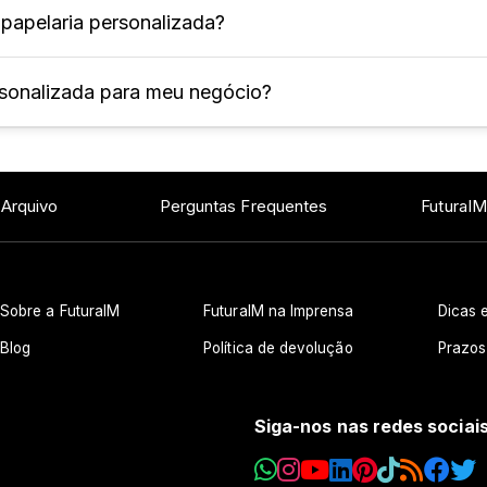
 papelaria personalizada?
pelaria criados de acordo com as preferências e neces
 uma identidade visual única e exclusiva.
ersonalizada para meu negócio?
odem ser personalizados no dia a dia, entre eles: cart
lece a identidade visual da marca, aumenta a percepçã
ros.
 Arquivo
Perguntas Frequentes
FuturaIM
Sobre a FuturaIM
FuturaIM na Imprensa
Dicas e
Blog
Política de devolução
Prazos
Siga-nos nas redes sociai