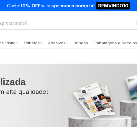
Ganhe
10% OFF
na sua
primeira compra!
BEMVINDO10
e Visita
Folhetos
Adesivos
Brindes
Embalagens e Sacolas
lizada
 alta qualidade!