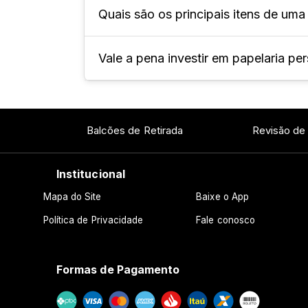
Quais são os principais itens de uma
Ela é um conjunto de produtos de pa
empresa, com o objetivo de expressar
Vale a pena investir em papelaria p
Há diversos itens de papelaria que p
personalizado e envelope saco.
Sim! A papelaria personalizada forta
que é oferecida aos clientes e parcei
Balcões de Retirada
Revisão de
Institucional
Mapa do Site
Baixe o App
Política de Privacidade
Fale conosco
Formas de Pagamento