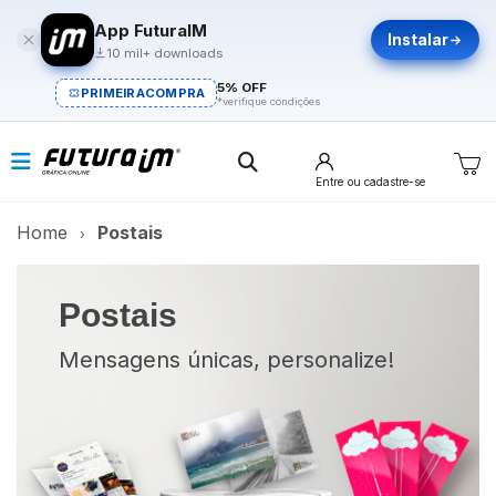
App FuturaIM
Instalar
10 mil+ downloads
5% OFF
PRIMEIRACOMPRA
*verifique condições
Entre
ou cadastre-se
Home
Postais
Postais
Mensagens únicas, personalize!