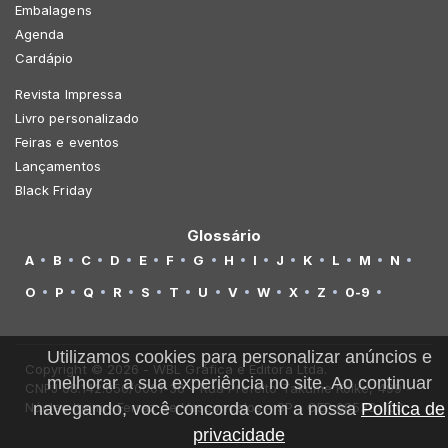
Embalagens
Agenda
Cardápio
Revista Impressa
Livro personalizado
Feiras e eventos
Lançamentos
Black Friday
Glossário
A
B
C
D
E
F
G
H
I
J
K
L
M
N
O
P
Q
R
S
T
U
V
W
X
Z
0-9
Utilizamos cookies para personalizar anúncios e
Copyright © 2026 - WBL Gráfica e Editora Ltda.
melhorar a sua experiência no site. Ao continuar
CNPJ 08.142.850/0001-36 - Rua Prefeito Takume Koike, 499 -
Núcleo Itaim - Ferraz de Vasconcelos - SP - CEP 08538-100
navegando, você concorda com a nossa
Política de
privacidade