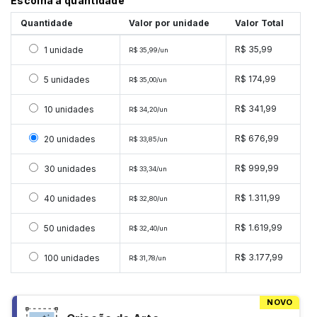
Escolha a quantidade
Quantidade
Valor por unidade
Valor Total
Selecionar 1 unidade
R$ 35,99
1 unidade
R$ 35,99/un
Selecionar 5 unidades
R$ 174,99
5 unidades
R$ 35,00/un
Selecionar 10 unidades
R$ 341,99
10 unidades
R$ 34,20/un
Selecionar 20 unidades
R$ 676,99
20 unidades
R$ 33,85/un
Selecionar 30 unidades
R$ 999,99
30 unidades
R$ 33,34/un
Selecionar 40 unidades
R$ 1.311,99
40 unidades
R$ 32,80/un
Selecionar 50 unidades
R$ 1.619,99
50 unidades
R$ 32,40/un
Selecionar 100 unidades
R$ 3.177,99
100 unidades
R$ 31,78/un
NOVO