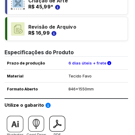
Criação de Arte
R$ 45,99
*
Revisão de Arquivo
R$ 16,99
Especificações do Produto
Verifique a
Prazo de produção
6 dias úteis + frete
Material
Tecido Favo
Formato Aberto
846x1550mm
Saiba como utilizar os nossos gabaritos
Utilize o gabarito
Illustrator
Corel Draw
PDF