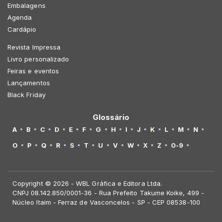
Embalagens
Agenda
Cardápio
Revista Impressa
Livro personalizado
Feiras e eventos
Lançamentos
Black Friday
Glossário
A
B
C
D
E
F
G
H
I
J
K
L
M
N
O
P
Q
R
S
T
U
V
W
X
Z
0-9
Copyright © 2026 - WBL Gráfica e Editora Ltda.
CNPJ 08.142.850/0001-36 - Rua Prefeito Takume Koike, 499 -
Núcleo Itaim - Ferraz de Vasconcelos - SP - CEP 08538-100