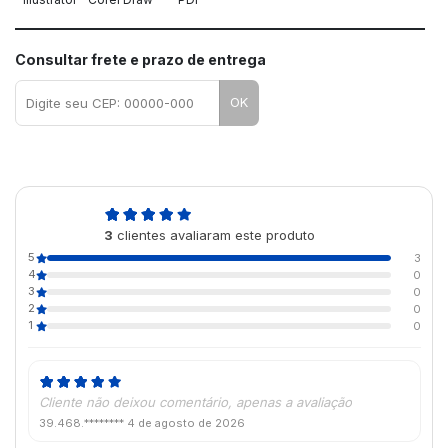
Consultar frete e prazo de entrega
OK
5,0
3
clientes avaliaram este produto
de 5
5
3
4
0
3
0
2
0
1
0
Cliente não deixou comentário, apenas a avaliação
39.468.********
4 de agosto de 2026