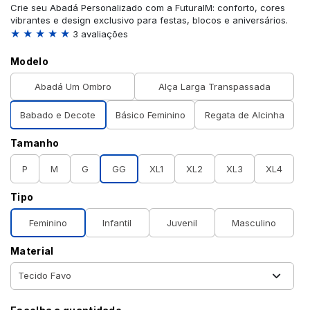
Crie seu Abadá Personalizado com a FuturaIM: conforto, cores
vibrantes e design exclusivo para festas, blocos e aniversários.
★ ★ ★ ★ ★
3 avaliações
Modelo
Abadá Um Ombro
Alça Larga Transpassada
Babado e Decote
Básico Feminino
Regata de Alcinha
Tamanho
P
M
G
GG
XL1
XL2
XL3
XL4
Tipo
Feminino
Infantil
Juvenil
Masculino
Material