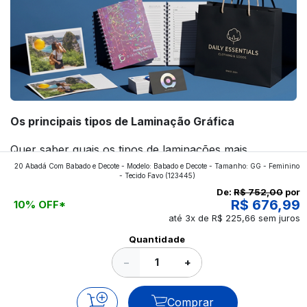
Os principais tipos de Laminação Gráfica
Quer saber quais os tipos de laminações mais
20 Abadá Com Babado e Decote - Modelo: Babado e Decote - Tamanho: GG - Feminino
aplicados nos impressos da gráfica FuturaIM? Então,
- Tecido Favo
(123445)
continue a leitura que vamos revelar para você!
De:
R$ 752,00
por
R$ 676,99
10% OFF*
até 3x de R$ 225,66 sem juros
Ver todos os posts
Quantidade
−
+
Comprar