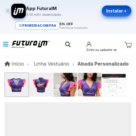
App FuturaIM
Instalar
10 mil+ downloads
5% OFF
PRIMEIRACOMPRA
*verifique condições
Entre
ou cadastre-se
Início
Início
Linha Vestuário
Abadá Personalizado