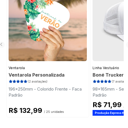
Ventarola
Linha Vestuário
Ventarola Personalizada
Boné Trucker
(2 avaliações)
(7 avaliaçõ
196x250mm - Colorido Frente - Faca
98x165mm - Sem 
Padrão
Padrão
R$ 71,99
/ 1
R$ 132,99
/ 25 unidades
Produção Express