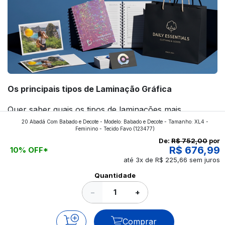
Os principais tipos de Laminação Gráfica
Quer saber quais os tipos de laminações mais
20 Abadá Com Babado e Decote - Modelo: Babado e Decote - Tamanho: XL4 -
aplicados nos impressos da gráfica FuturaIM? Então,
Feminino - Tecido Favo
(123477)
continue a leitura que vamos revelar para você!
De:
R$ 752,00
por
R$ 676,99
10% OFF*
até 3x de R$ 225,66 sem juros
Ver todos os posts
Quantidade
−
+
Comprar