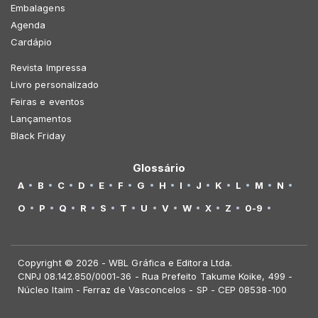
Embalagens
Agenda
Cardápio
Revista Impressa
Livro personalizado
Feiras e eventos
Lançamentos
Black Friday
Glossário
A
B
C
D
E
F
G
H
I
J
K
L
M
N
O
P
Q
R
S
T
U
V
W
X
Z
0-9
Copyright © 2026 - WBL Gráfica e Editora Ltda.
CNPJ 08.142.850/0001-36 - Rua Prefeito Takume Koike, 499 -
Núcleo Itaim - Ferraz de Vasconcelos - SP - CEP 08538-100