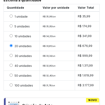
Escolha a quantidade
Quantidade
Valor por unidade
Valor Total
Selecionar 1 unidade
R$ 35,99
1 unidade
R$ 35,99/un
Selecionar 5 unidades
R$ 174,99
5 unidades
R$ 35,00/un
Selecionar 10 unidades
R$ 341,99
10 unidades
R$ 34,20/un
Selecionar 20 unidades
R$ 676,99
20 unidades
R$ 33,85/un
Selecionar 30 unidades
R$ 999,99
30 unidades
R$ 33,34/un
Selecionar 40 unidades
R$ 1.311,99
40 unidades
R$ 32,80/un
Selecionar 50 unidades
R$ 1.619,99
50 unidades
R$ 32,40/un
Selecionar 100 unidades
R$ 3.177,99
100 unidades
R$ 31,78/un
NOVO