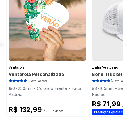
Ventarola
Linha Vestuário
Ventarola Personalizada
Boné Trucker
(2 avaliações)
(7 avaliaçõ
196x250mm - Colorido Frente - Faca
98x165mm - Sem 
Padrão
Padrão
R$ 71,99
/ 1
R$ 132,99
/ 25 unidades
Produção Express