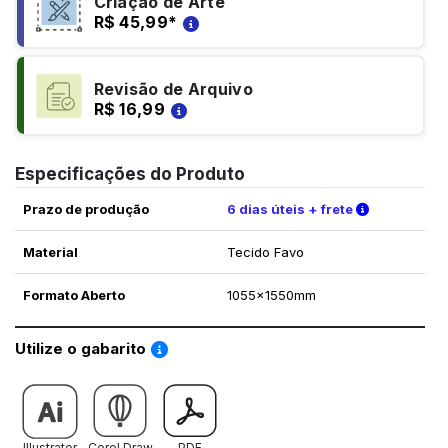
Criação de Arte
R$ 45,99
*
Revisão de Arquivo
R$ 16,99
Especificações do Produto
Verifique a
Prazo de produção
6 dias úteis + frete
Material
Tecido Favo
Formato Aberto
1055x1550mm
Saiba como utilizar os nossos gabaritos
Utilize o gabarito
Illustrator
Corel Draw
PDF