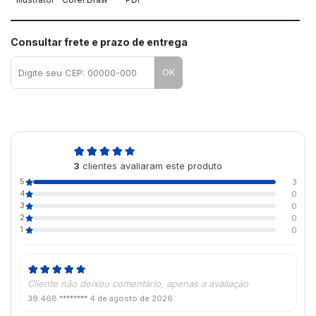
Consultar frete e prazo de entrega
OK
5,0
3
clientes avaliaram este produto
de 5
5
3
4
0
3
0
2
0
1
0
Cliente não deixou comentário, apenas a avaliação
39.468.********
4 de agosto de 2026