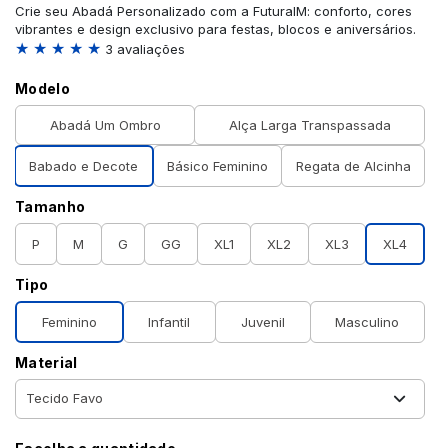
Crie seu Abadá Personalizado com a FuturaIM: conforto, cores
vibrantes e design exclusivo para festas, blocos e aniversários.
★ ★ ★ ★ ★
3 avaliações
Modelo
Abadá Um Ombro
Alça Larga Transpassada
Babado e Decote
Básico Feminino
Regata de Alcinha
Tamanho
P
M
G
GG
XL1
XL2
XL3
XL4
Tipo
Feminino
Infantil
Juvenil
Masculino
Material