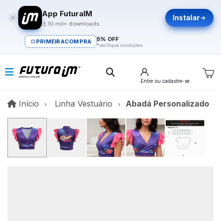
App FuturaIM
Instalar
10 mil+ downloads
5% OFF
PRIMEIRACOMPRA
*verifique condições
Entre
ou cadastre-se
Início
Início
Linha Vestuário
Abadá Personalizado