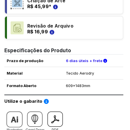
Criação de Arte
R$ 45,99
*
Revisão de Arquivo
R$ 16,99
Especificações do Produto
Verifique a
Prazo de produção
6 dias úteis + frete
Material
Tecido Aerodry
Formato Aberto
609x1483mm
Saiba como utilizar os nossos gabaritos
Utilize o gabarito
Illustrator
Corel Draw
PDF