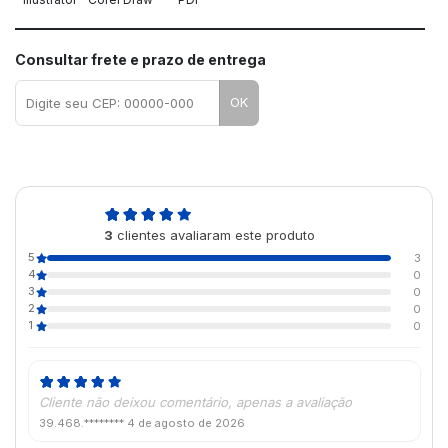
Consultar frete e prazo de entrega
OK
5,0
3
clientes avaliaram este produto
de 5
5
3
4
0
3
0
2
0
1
0
Cliente não deixou comentário, apenas a avaliação
39.468.********
4 de agosto de 2026