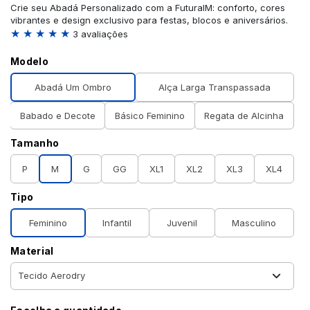
Crie seu Abadá Personalizado com a FuturaIM: conforto, cores
vibrantes e design exclusivo para festas, blocos e aniversários.
★ ★ ★ ★ ★
3 avaliações
Modelo
Abadá Um Ombro
Alça Larga Transpassada
Babado e Decote
Básico Feminino
Regata de Alcinha
Tamanho
P
M
G
GG
XL1
XL2
XL3
XL4
Tipo
Feminino
Infantil
Juvenil
Masculino
Material