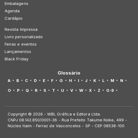
Embalagens
Agenda
Cardápio
Revista Impressa
Livro personalizado
Feiras e eventos
Lançamentos
Black Friday
Glossário
A
B
C
D
E
F
G
H
I
J
K
L
M
N
O
P
Q
R
S
T
U
V
W
X
Z
0-9
Copyright © 2026 - WBL Gráfica e Editora Ltda.
CNPJ 08.142.850/0001-36 - Rua Prefeito Takume Koike, 499 -
Núcleo Itaim - Ferraz de Vasconcelos - SP - CEP 08538-100