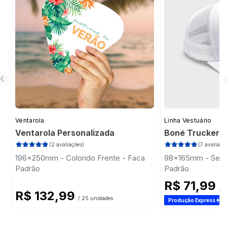
Ventarola
Linha Vestuário
Ventarola Personalizada
Boné Trucker
(2 avaliações)
(7 avaliaçõ
196x250mm - Colorido Frente - Faca
98x165mm - Sem 
Padrão
Padrão
R$ 71,99
/ 1
R$ 132,99
/ 25 unidades
Produção Express