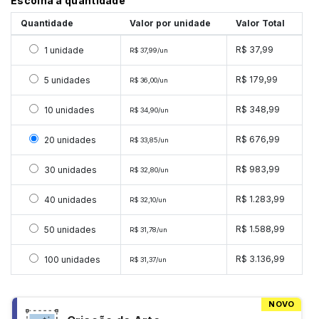
Escolha a quantidade
Quantidade
Valor por unidade
Valor Total
Selecionar 1 unidade
R$ 37,99
1 unidade
R$ 37,99/un
Selecionar 5 unidades
R$ 179,99
5 unidades
R$ 36,00/un
Selecionar 10 unidades
R$ 348,99
10 unidades
R$ 34,90/un
Selecionar 20 unidades
R$ 676,99
20 unidades
R$ 33,85/un
Selecionar 30 unidades
R$ 983,99
30 unidades
R$ 32,80/un
Selecionar 40 unidades
R$ 1.283,99
40 unidades
R$ 32,10/un
Selecionar 50 unidades
R$ 1.588,99
50 unidades
R$ 31,78/un
Selecionar 100 unidades
R$ 3.136,99
100 unidades
R$ 31,37/un
NOVO