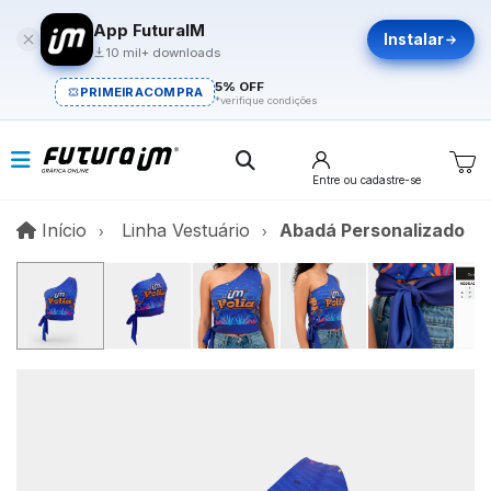
App FuturaIM
Instalar
10 mil+ downloads
5% OFF
PRIMEIRACOMPRA
*verifique condições
Entre
ou cadastre-se
Início
Início
Linha Vestuário
Abadá Personalizado