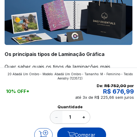
Os principais tipos de Laminação Gráfica
Quer saber quais os tipos de laminações mais
20 Abadá Um Ombro - Modelo: Abadá Um Ombro - Tamanho: M - Feminino - Tecido
aplicados nos impressos da gráfica FuturaIM? Então,
Aerodry
(123572)
continue a leitura que vamos revelar para você!
De:
R$ 752,00
por
R$ 676,99
10% OFF*
até 3x de R$ 225,66 sem juros
Ver todos os posts
Quantidade
−
+
Comprar