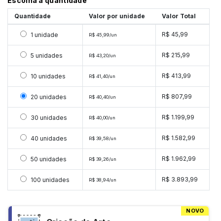
Escolha a quantidade
Quantidade
Valor por unidade
Valor Total
Selecionar 1 unidade
R$ 45,99
1 unidade
R$ 45,99/un
Selecionar 5 unidades
R$ 215,99
5 unidades
R$ 43,20/un
Selecionar 10 unidades
R$ 413,99
10 unidades
R$ 41,40/un
Selecionar 20 unidades
R$ 807,99
20 unidades
R$ 40,40/un
Selecionar 30 unidades
R$ 1.199,99
30 unidades
R$ 40,00/un
Selecionar 40 unidades
R$ 1.582,99
40 unidades
R$ 39,58/un
Selecionar 50 unidades
R$ 1.962,99
50 unidades
R$ 39,26/un
Selecionar 100 unidades
R$ 3.893,99
100 unidades
R$ 38,94/un
NOVO