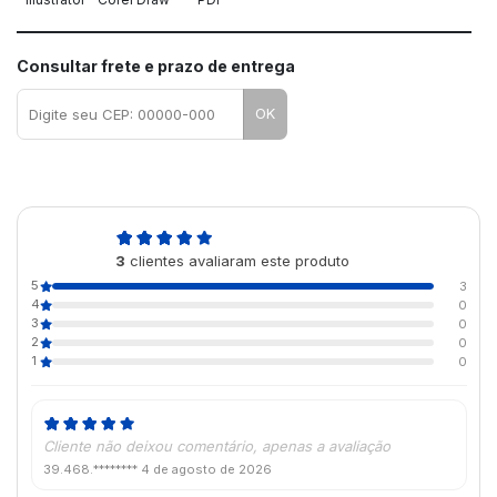
Consultar frete e prazo de entrega
OK
5,0
3
clientes avaliaram este produto
de 5
5
3
4
0
3
0
2
0
1
0
Cliente não deixou comentário, apenas a avaliação
39.468.********
4 de agosto de 2026