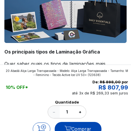
Os principais tipos de Laminação Gráfica
Quer saber quais os tipos de laminações mais
20 Abadá Alça Larga Transpassada - Modelo: Alça Larga Transpassada - Tamanho: M
aplicados nos impressos da gráfica FuturaIM? Então,
- Feminino - Tecido Active Ice UV 50+
(123638)
continue a leitura que vamos revelar para você!
De:
R$ 898,00
por
R$ 807,99
10% OFF*
até 3x de R$ 269,33 sem juros
Ver todos os posts
Quantidade
−
+
Comprar