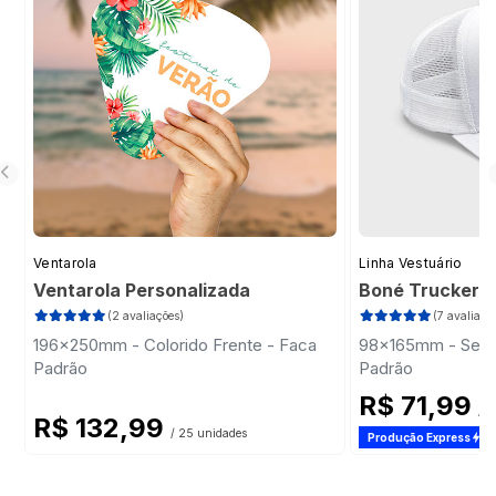
Ventarola
Linha Vestuário
Ventarola Personalizada
Boné Trucker
(2 avaliações)
(7 avaliaçõ
196x250mm - Colorido Frente - Faca
98x165mm - Sem 
Padrão
Padrão
R$ 71,99
/ 1
R$ 132,99
/ 25 unidades
Produção Express