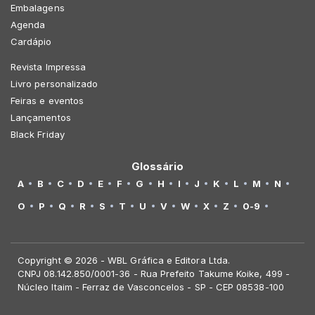
Embalagens
Agenda
Cardápio
Revista Impressa
Livro personalizado
Feiras e eventos
Lançamentos
Black Friday
Glossário
A
B
C
D
E
F
G
H
I
J
K
L
M
N
O
P
Q
R
S
T
U
V
W
X
Z
0-9
Copyright © 2026 - WBL Gráfica e Editora Ltda.
CNPJ 08.142.850/0001-36 - Rua Prefeito Takume Koike, 499 -
Núcleo Itaim - Ferraz de Vasconcelos - SP - CEP 08538-100