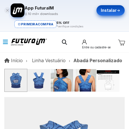
App FuturaIM
Instalar
10 mil+ downloads
5% OFF
PRIMEIRACOMPRA
*verifique condições
Entre
ou cadastre-se
Início
Início
Linha Vestuário
Abadá Personalizado