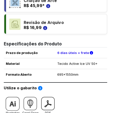
Criação de Arte
R$ 45,99
*
Revisão de Arquivo
R$ 16,99
Especificações do Produto
Verifique a
Prazo de produção
6 dias úteis + frete
Material
Tecido Active Ice UV 50+
Formato Aberto
695x1550mm
Saiba como utilizar os nossos gabaritos
Utilize o gabarito
Illustrator
Corel Draw
PDF