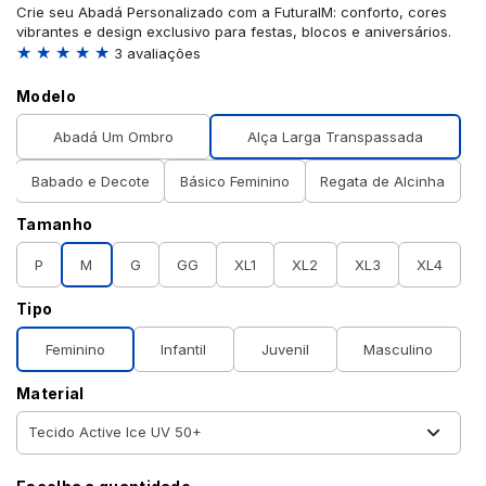
Crie seu Abadá Personalizado com a FuturaIM: conforto, cores
vibrantes e design exclusivo para festas, blocos e aniversários.
★ ★ ★ ★ ★
3 avaliações
Modelo
Abadá Um Ombro
Alça Larga Transpassada
Babado e Decote
Básico Feminino
Regata de Alcinha
Tamanho
P
M
G
GG
XL1
XL2
XL3
XL4
Tipo
Feminino
Infantil
Juvenil
Masculino
Material