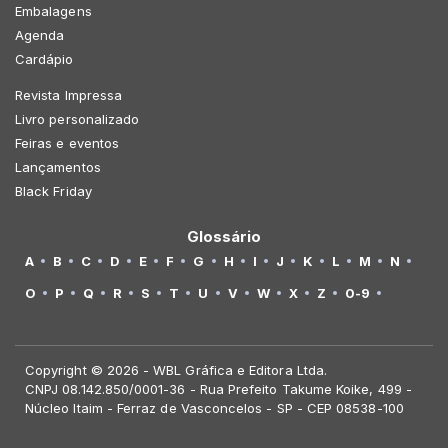
Embalagens
Agenda
Cardápio
Revista Impressa
Livro personalizado
Feiras e eventos
Lançamentos
Black Friday
Glossário
A
B
C
D
E
F
G
H
I
J
K
L
M
N
O
P
Q
R
S
T
U
V
W
X
Z
0-9
Copyright © 2026 - WBL Gráfica e Editora Ltda.
CNPJ 08.142.850/0001-36 - Rua Prefeito Takume Koike, 499 -
Núcleo Itaim - Ferraz de Vasconcelos - SP - CEP 08538-100