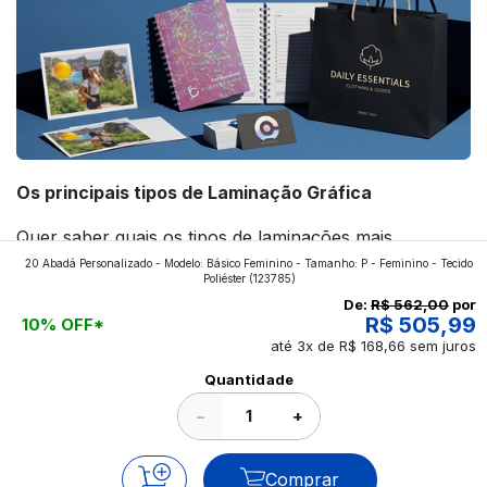
Os principais tipos de Laminação Gráfica
Quer saber quais os tipos de laminações mais
20 Abadá Personalizado - Modelo: Básico Feminino - Tamanho: P - Feminino - Tecido
aplicados nos impressos da gráfica FuturaIM? Então,
Poliéster
(123785)
continue a leitura que vamos revelar para você!
De:
R$ 562,00
por
R$ 505,99
10% OFF*
até 3x de R$ 168,66 sem juros
Ver todos os posts
Quantidade
−
+
Comprar