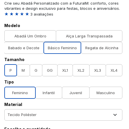
Crie seu Abadá Personalizado com a FuturaIM: conforto, cores
vibrantes e design exclusivo para festas, blocos e aniversários.
★ ★ ★ ★ ★
3 avaliações
Modelo
Abadá Um Ombro
Alça Larga Transpassada
Babado e Decote
Básico Feminino
Regata de Alcinha
Tamanho
P
M
G
GG
XL1
XL2
XL3
XL4
Tipo
Feminino
Infantil
Juvenil
Masculino
Material