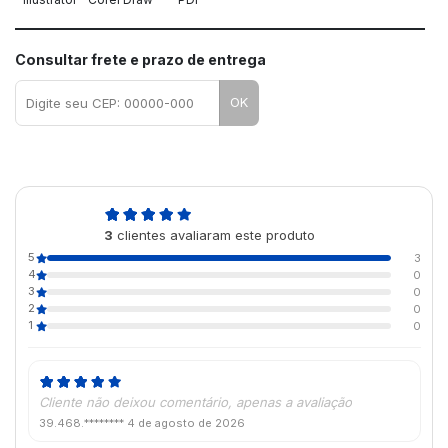
Consultar frete e prazo de entrega
OK
5,0
3
clientes avaliaram este produto
de 5
5
3
4
0
3
0
2
0
1
0
Cliente não deixou comentário, apenas a avaliação
39.468.********
4 de agosto de 2026