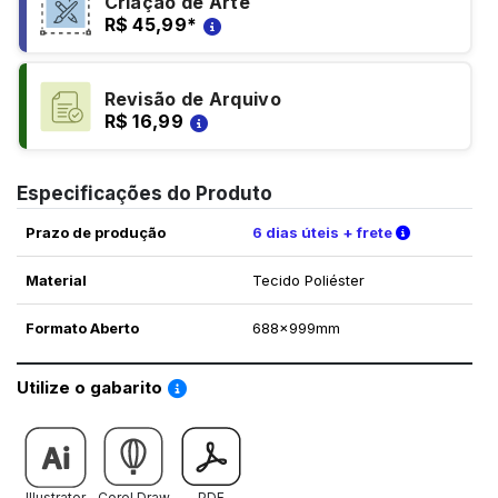
Criação de Arte
R$ 45,99
*
Revisão de Arquivo
R$ 16,99
Especificações do Produto
Verifique a
Prazo de produção
6 dias úteis + frete
Material
Tecido Poliéster
Formato Aberto
688x999mm
Saiba como utilizar os nossos gabaritos
Utilize o gabarito
Illustrator
Corel Draw
PDF