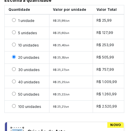
Escolha a quantidade
Quantidade
Valor por unidade
Valor Total
Selecionar 1 unidade
R$ 25,99
1 unidade
R$ 25,99/un
Selecionar 5 unidades
R$ 127,99
5 unidades
R$ 25,60/un
Selecionar 10 unidades
R$ 253,99
10 unidades
R$ 25,40/un
Selecionar 20 unidades
R$ 505,99
20 unidades
R$ 25,30/un
Selecionar 30 unidades
R$ 757,99
30 unidades
R$ 25,27/un
Selecionar 40 unidades
R$ 1.009,99
40 unidades
R$ 25,25/un
Selecionar 50 unidades
R$ 1.260,99
50 unidades
R$ 25,22/un
Selecionar 100 unidades
R$ 2.520,99
100 unidades
R$ 25,21/un
NOVO