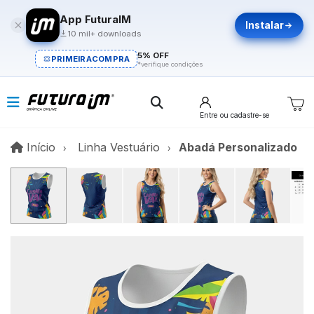
App FuturaIM
Instalar
10 mil+ downloads
5% OFF
PRIMEIRACOMPRA
*verifique condições
Entre
ou cadastre-se
Início
Início
Linha Vestuário
Abadá Personalizado