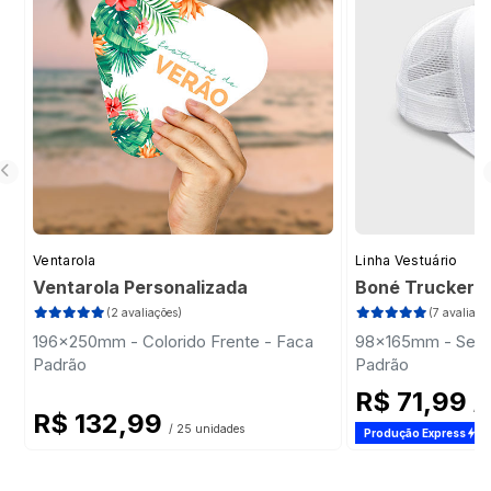
Ventarola
Linha Vestuário
Ventarola Personalizada
Boné Trucker
(2 avaliações)
(7 avaliaçõ
196x250mm - Colorido Frente - Faca
98x165mm - Sem 
Padrão
Padrão
R$ 71,99
/ 1
R$ 132,99
/ 25 unidades
Produção Express