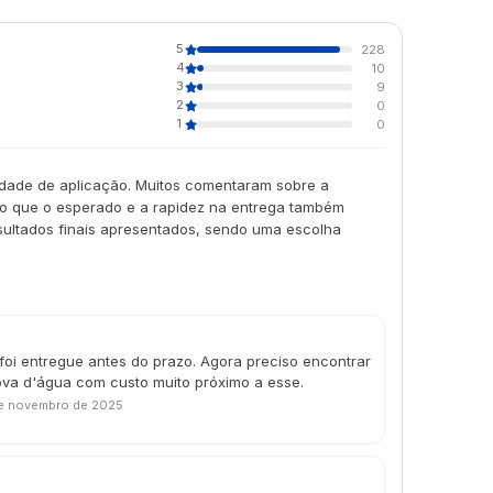
5
228
4
10
3
9
2
0
1
0
lidade de aplicação. Muitos comentaram sobre a
 do que o esperado e a rapidez na entrega também
esultados finais apresentados, sendo uma escolha
foi entregue antes do prazo. Agora preciso encontrar
ova d'água com custo muito próximo a esse.
e novembro de 2025