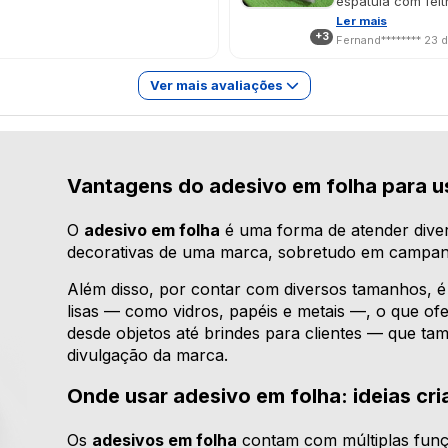
espátula com felt
sabão, para ajeit
Ler mais
+3
desastroso difere
Fernand********
23 
(só notei que era
que foi como eu p
Ver mais avaliações
unha da uma leve 
tentar tirar, ele
dedo,fica bom. Fi
mesmo sendo com 
fica brilhante qu
Vantagens do adesivo em folha para u
impressão, saaall
O
adesivo em folha
é uma forma de atender dive
decorativas de uma marca, sobretudo em campanh
Além disso, por contar com diversos tamanhos, é 
lisas — como vidros, papéis e metais —, o que ofe
desde objetos até brindes para clientes — que 
divulgação da marca.
Onde usar adesivo em folha: ideias cri
Os
adesivos em folha
contam com múltiplas funçõ