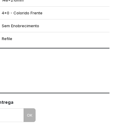
148x210mm
4x0 - Colorido Frente
Sem Enobrecimento
Refile
mo utilizar os nossos gabaritos
entrega
OK