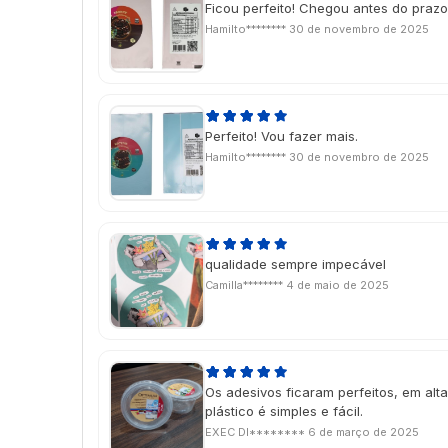
Ficou perfeito! Chegou antes do prazo
Hamilto********
30 de novembro de 2025
Perfeito! Vou fazer mais.
Hamilto********
30 de novembro de 2025
qualidade sempre impecável
Camilla********
4 de maio de 2025
Os adesivos ficaram perfeitos, em alt
plástico é simples e fácil.
EXEC DI********
6 de março de 2025