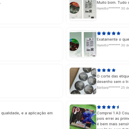
.
Muito bom. Tudo 
Hamilto********
30 d
Exatamente o que
Hamilto********
30 d
O corte das etiqu
desenho sem o tr
Bárbara********
25 de
a qualidade, e a aplicação em
Comprei 1 A3 Cou
pois errei as prim
é bem mais sensí