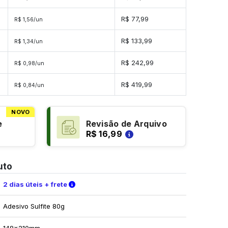
R$ 77,99
R$ 1,56/un
s
R$ 133,99
R$ 1,34/un
s
R$ 242,99
R$ 0,98/un
s
R$ 419,99
R$ 0,84/un
NOVO
e
Revisão de Arquivo
R$ 16,99
uto
Verifique as condições de entrega
2 dias úteis + frete
Adesivo Sulfite 80g