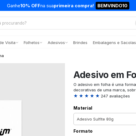
Ganhe
10% OFF
na sua
primeira compra!
BEMVINDO10
e Visita
Folhetos
Adesivos
Brindes
Embalagens e Sacolas
ha
Adesivo em Fo
O adesivo em folha é uma forma
decorativas de uma marca, sob
★ ★ ★ ★ ★
247 avaliações
Material
Formato