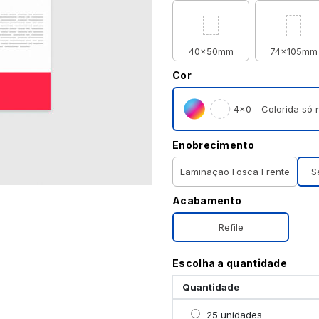
40x50mm
74x105mm
Cor
4×0 - Colorida só n
Enobrecimento
Laminação Fosca Frente
S
Acabamento
Refile
Escolha a quantidade
Quantidade
Selecionar 25 unidades
25 unidades