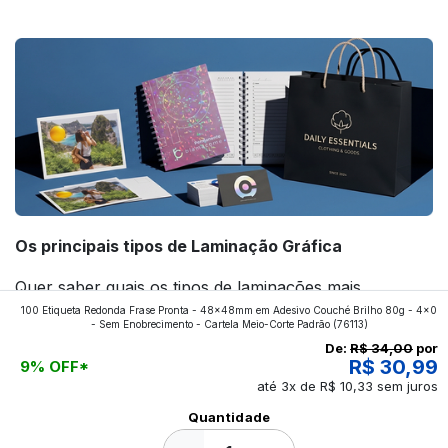
forte! Confira!
Os principais tipos de Laminação Gráfica
Quer saber quais os tipos de laminações mais
100 Etiqueta Redonda Frase Pronta - 48x48mm em Adesivo Couché Brilho 80g - 4x0
aplicados nos impressos da gráfica FuturaIM? Então,
- Sem Enobrecimento - Cartela Meio-Corte Padrão
(76113)
continue a leitura que vamos revelar para você!
De:
R$ 34,00
por
R$ 30,99
9% OFF*
até 3x de R$ 10,33 sem juros
Ver todos os posts
Quantidade