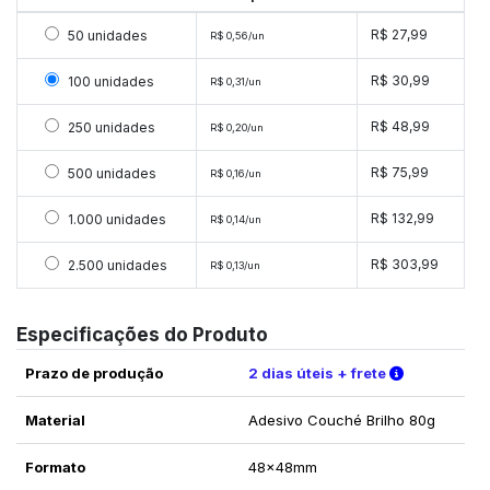
Selecionar 50 unidades
R$ 27,99
50 unidades
R$ 0,56/un
Selecionar 100 unidades
R$ 30,99
100 unidades
R$ 0,31/un
Selecionar 250 unidades
R$ 48,99
250 unidades
R$ 0,20/un
Selecionar 500 unidades
R$ 75,99
500 unidades
R$ 0,16/un
Selecionar 1000 unidades
R$ 132,99
1.000 unidades
R$ 0,14/un
Selecionar 2500 unidades
R$ 303,99
2.500 unidades
R$ 0,13/un
Especificações do Produto
Verifique a
Prazo de produção
2 dias úteis + frete
Material
Adesivo Couché Brilho 80g
Formato
48x48mm