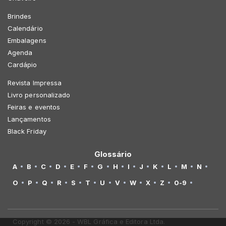
Brindes
Calendário
Embalagens
Agenda
Cardápio
Revista Impressa
Livro personalizado
Feiras e eventos
Lançamentos
Black Friday
Glossário
A
B
C
D
E
F
G
H
I
J
K
L
M
N
O
P
Q
R
S
T
U
V
W
X
Z
0-9
Copyright © 2026 - WBL Gráfica e Editora Ltda.