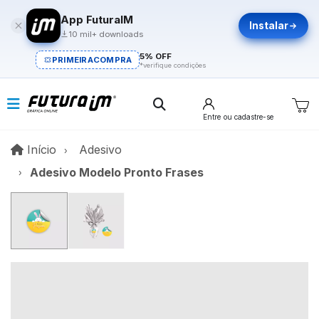
App FuturaIM
Instalar
10 mil+ downloads
5% OFF
PRIMEIRACOMPRA
*verifique condições
Entre
ou cadastre-se
Início
Início
Adesivo
Adesivo Modelo Pronto Frases