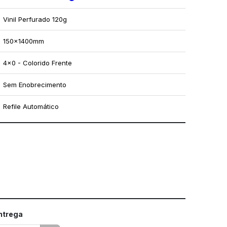
Vinil Perfurado 120g
150x1400mm
4x0 - Colorido Frente
Sem Enobrecimento
Refile Automático
mo utilizar os nossos gabaritos
entrega