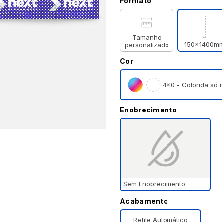
Formato
Tamanho
150x1400m
personalizado
Cor
4×0 - Colorida só n
Enobrecimento
Sem Enobrecimento
Acabamento
Refile Automático