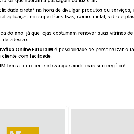
furos que liberam a passagem de luz e ar.
blicidade direta” na hora de divulgar produtos ou serviços, m
cil aplicação em superfícies lisas, como: metal, vidro e plá
a do ano, já que lojas costumam renovar suas vitrines de 
o de adesivo.
ráfica Online FuturaIM 
é possibilidade de personalizar o
liente com facilidade. 
IM tem à oferecer e alavanque ainda mais seu negócio!