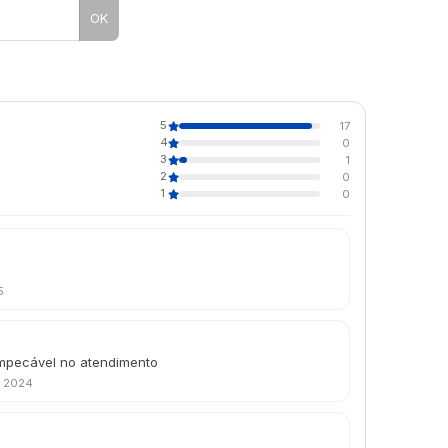
OK
5
17
4
0
3
1
2
0
1
0
5
 impecável no atendimento
e 2024