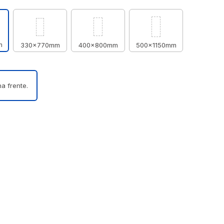
m
330x770mm
400x800mm
500x1150mm
a frente.