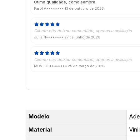
Ótima qualidade, como sempre.
Farol V********
13 de outubro de 2023
Cliente não deixou comentário, apenas a avaliação
Julie N********
27 de junho de 2026
Cliente não deixou comentário, apenas a avaliação
MOVE GI********
25 de março de 2026
Modelo
Ade
Material
Vini