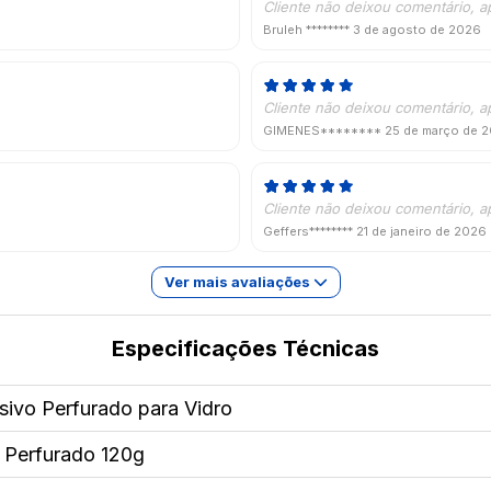
Cliente não deixou comentário, a
Bruleh ********
3 de agosto de 2026
Cliente não deixou comentário, a
GIMENES********
25 de março de 
Cliente não deixou comentário, a
Geffers********
21 de janeiro de 2026
Ver mais avaliações
Especificações Técnicas
sivo Perfurado para Vidro
l Perfurado 120g