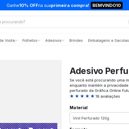
Ganhe
10% OFF
na sua
primeira compra!
BEMVINDO10
e Visita
Folhetos
Adesivos
Brindes
Embalagens e Sacolas
Adesivo Perfu
Se você está procurando uma ma
enquanto mantém a privacidade 
perfurado da Gráfica Online Fut
★ ★ ★ ★ ★
18 avaliações
Material