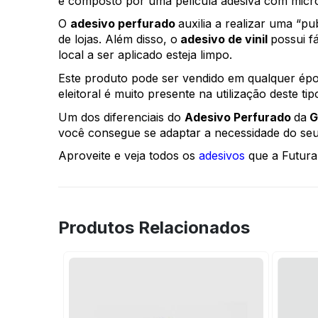
é composto por uma película adesiva com micro
O 
adesivo perfurado 
auxilia a realizar uma “pu
de lojas. Além disso, o
 adesivo de vinil 
possui fá
local a ser aplicado esteja limpo. 
Este produto pode ser vendido em qualquer époc
eleitoral é muito presente na utilização deste tip
Um dos diferenciais do 
Adesivo Perfurado 
da
 G
você consegue se adaptar a necessidade do seu c
Aproveite e veja todos os 
adesivos
 que a Futura
Produtos Relacionados