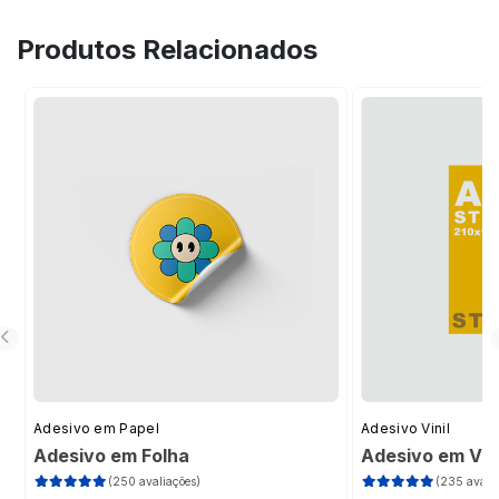
aplicação, com a limpeza adequada do local,
Produtos Relacionados
seguida do posicionamento, aplicação
gradual e pressão estratégica para evitar o
surgimento de bolhas. Caso, ainda assim,
apareçam durante a aplicação, é possível
retirá-las com o auxílio de uma agulha.
Adesivo em Papel
Adesivo Vinil
Adesivo em Folha
Adesivo em Vini
(250 avaliações)
(235 avalia