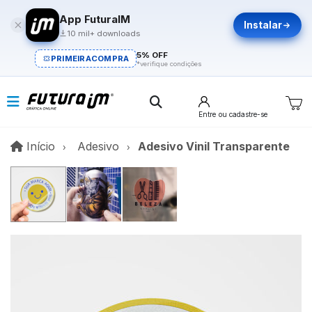
App FuturaIM
Instalar
10 mil+ downloads
5% OFF
PRIMEIRACOMPRA
*verifique condições
Entre
ou cadastre-se
Início
Início
Adesivo
Adesivo Vinil Transparente