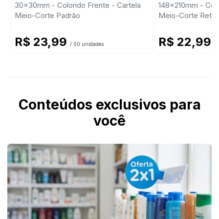
30x30mm - Colorido Frente - Cartela
148x210mm - Colo
Meio-Corte Padrão
Meio-Corte Retan
R$ 23,99
R$ 22,99
/ 50 unidades
/ 
Conteúdos exclusivos para
você