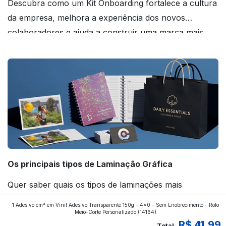
Descubra como um Kit Onboarding fortalece a cultura
da empresa, melhora a experiência dos novos
colaboradores e ajuda a construir uma marca mais
forte! Confira!
Os principais tipos de Laminação Gráfica
Quer saber quais os tipos de laminações mais
aplicados nos impressos da gráfica FuturaIM? Então,
1 Adesivo cm² em Vinil Adesivo Transparente 150g - 4x0 - Sem Enobrecimento - Rolo
continue a leitura que vamos revelar para você!
Meio-Corte Personalizado
(14164)
R$ 41,99
Total