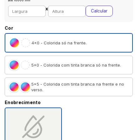
até 10000 mm
Largura personalizada (mm)
Altura personalizada (mm)
x
Calcular
Cor
4×0 - Colorida só na frente.
5×0 - Colorida com tinta branca só na frente.
5×5 - Colorida com tinta branca na frente e no
verso.
Enobrecimento