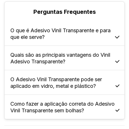
Perguntas Frequentes
O que é Adesivo Vinil Transparente e para
que ele serve?
Quais são as principais vantagens do Vinil
Ele é um material feito de vinil adesivo
Adesivo Transparente?
transparente 150g, que permite que a
superfície onde é aplicado continue visível.
O Adesivo Vinil Transparente pode ser
Há diversas vantagens na sua utilização,
aplicado em vidro, metal e plástico?
como a própria transparência, que o deixa
discreto para aplicação em diferentes
superfícies, bem como a resistência à chuva
Como fazer a aplicação correta do Adesivo
Sim! O adesivo conta com alta aderência e
Vinil Transparente sem bolhas?
e ao sol, o que prolonga sua durabilidade.
flexibilidade, o que permite que seja aplicado
em diferentes materiais.
A preparação deve começar antes da