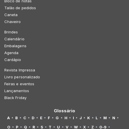
Bloco de notas
Talão de pedidos
Caneta
Chaveiro
Brindes
Calendário
Embalagens
Agenda
Cardápio
Revista Impressa
Livro personalizado
Feiras e eventos
Lançamentos
Black Friday
Glossário
A
B
C
D
E
F
G
H
I
J
K
L
M
N
O
P
Q
R
S
T
U
V
W
X
Z
0-9