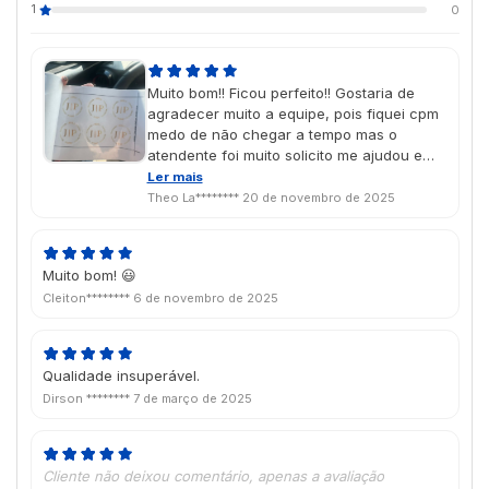
1
0
Muito bom!! Ficou perfeito!! Gostaria de
agradecer muito a equipe, pois fiquei cpm
medo de não chegar a tempo mas o
atendente foi muito solicito me ajudou e
chegou super rápido muito obrigado. Que
Ler mais
Deus abençoe vocês!!
Theo La********
20 de novembro de 2025
Muito bom! 😃
Cleiton********
6 de novembro de 2025
Qualidade insuperável.
Dirson ********
7 de março de 2025
Cliente não deixou comentário, apenas a avaliação