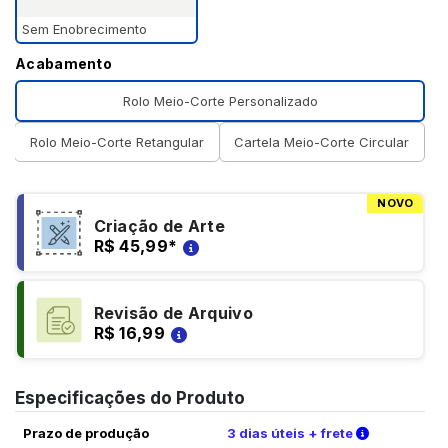
Sem Enobrecimento
Acabamento
Rolo Meio-Corte Personalizado
Rolo Meio-Corte Retangular
Cartela Meio-Corte Circular
NOVO
Criação de Arte
R$ 45,99
*
Revisão de Arquivo
R$ 16,99
Especificações do Produto
Verifique a
Prazo de produção
3 dias úteis + frete