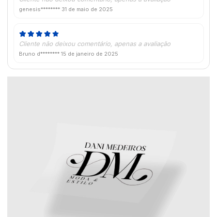
genesis********
31 de maio de 2025
Cliente não deixou comentário, apenas a avaliação
Bruno d********
15 de janeiro de 2025