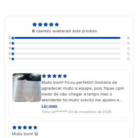
5,0
8
clientes avaliaram este produto
de 5
5
8
4
0
3
0
2
0
1
0
Muito bom!! Ficou perfeito!! Gostaria de
agradecer muito a equipe, pois fiquei cpm
medo de não chegar a tempo mas o
atendente foi muito solicito me ajudou e
chegou super rápido muito obrigado. Que
Ler mais
Deus abençoe vocês!!
Theo La********
20 de novembro de 2025
Muito bom! 😃