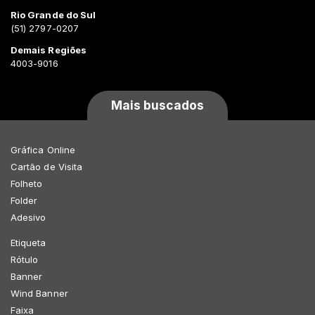
Rio Grande do Sul
(51) 2797-0207
Demais Regiões
4003-9016
Mais buscados
Gráfica Online
Cartão de Visita
Folheto
Folder
Adesivo
Etiqueta
Rótulo
Banner
Wind Banner
Faixa