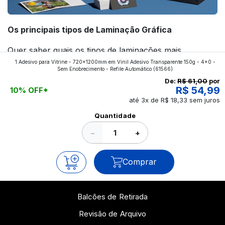
Os principais tipos de Laminação Gráfica
Quer saber quais os tipos de laminações mais
1 Adesivo para Vitrine - 720x1200mm em Vinil Adesivo Transparente 150g - 4x0 -
aplicados nos impressos da gráfica FuturaIM? Então,
Sem Enobrecimento - Refile Automático
(61566)
continue a leitura que vamos revelar para você!
De:
R$ 61,00
por
R$ 54,99
10% OFF*
até 3x de R$ 18,33 sem juros
Ver todos os posts
Quantidade
−
+
Comprar
Balcões de Retirada
Revisão de Arquivo