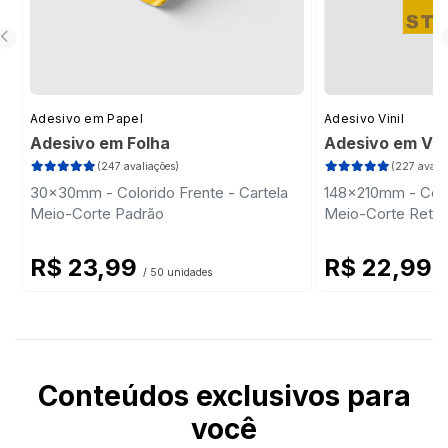
Adesivo em Papel
Adesivo Vinil
Adesivo em Folha
Adesivo em Vini
(247 avaliações)
(227 avalia
30x30mm - Colorido Frente - Cartela
148x210mm - Colo
Meio-Corte Padrão
Meio-Corte Retan
R$ 23,99
R$ 22,99
/ 50 unidades
/ 
Conteúdos exclusivos para
você