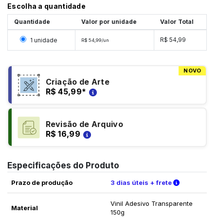
Escolha a quantidade
Quantidade
Valor por unidade
Valor Total
Selecionar 1 unidade
R$ 54,99
1 unidade
R$ 54,99/un
NOVO
Criação de Arte
R$ 45,99
*
Revisão de Arquivo
R$ 16,99
Especificações do Produto
Verifique a
Prazo de produção
3 dias úteis + frete
Vinil Adesivo Transparente
Material
150g