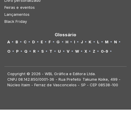
Livro personalizado
Feiras e eventos
Lançamentos
Black Friday
Glossário
A
B
C
D
E
F
G
H
I
J
K
L
M
N
O
P
Q
R
S
T
U
V
W
X
Z
0-9
Copyright © 2026 - WBL Gráfica e Editora Ltda.
CNPJ 08.142.850/0001-36 - Rua Prefeito Takume Koike, 499 -
Núcleo Itaim - Ferraz de Vasconcelos - SP - CEP 08538-100