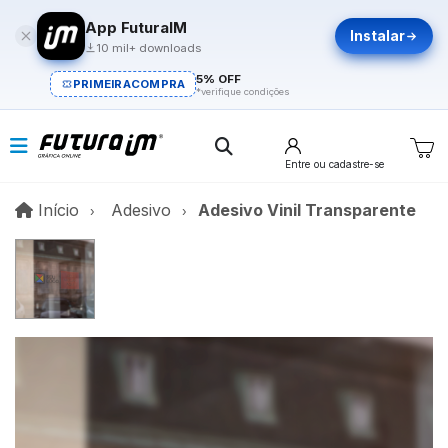
App FuturaIM
Instalar
10 mil+ downloads
5% OFF
PRIMEIRACOMPRA
*verifique condições
Entre
ou cadastre-se
Início
Início
Adesivo
Adesivo Vinil Transparente