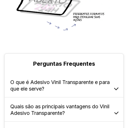
Perguntas Frequentes
O que é Adesivo Vinil Transparente e para
que ele serve?
Quais são as principais vantagens do Vinil
Ele é um material feito de vinil adesivo
Adesivo Transparente?
transparente 150g, que permite que a
superfície onde é aplicado continue visível.