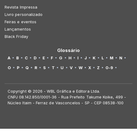
Revista Impressa
Livro personalizado
Feiras e eventos
Lançamentos
Black Friday
Glossário
A
B
C
D
E
F
G
H
I
J
K
L
M
N
O
P
Q
R
S
T
U
V
W
X
Z
0-9
Copyright © 2026 - WBL Gráfica e Editora Ltda.
CNPJ 08.142.850/0001-36 - Rua Prefeito Takume Koike, 499 -
Núcleo Itaim - Ferraz de Vasconcelos - SP - CEP 08538-100