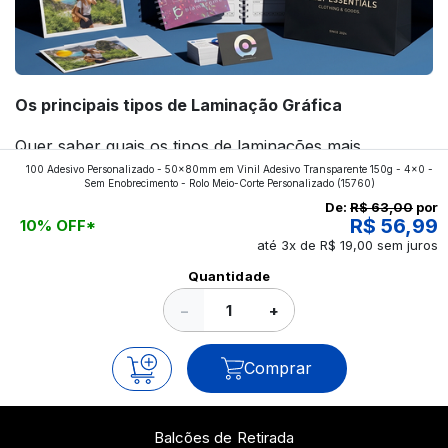
Os principais tipos de Laminação Gráfica
Quer saber quais os tipos de laminações mais
100 Adesivo Personalizado - 50x80mm em Vinil Adesivo Transparente 150g - 4x0 -
aplicados nos impressos da gráfica FuturaIM? Então,
Sem Enobrecimento - Rolo Meio-Corte Personalizado
(15760)
continue a leitura que vamos revelar para você!
De:
R$ 63,00
por
R$ 56,99
10% OFF*
até 3x de R$ 19,00 sem juros
Ver todos os posts
Quantidade
−
+
Comprar
Balcões de Retirada