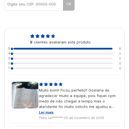
OK
5,0
8
clientes avaliaram este produto
de 5
5
8
4
0
3
0
2
0
1
0
Muito bom!! Ficou perfeito!! Gostaria de
agradecer muito a equipe, pois fiquei cpm
medo de não chegar a tempo mas o
atendente foi muito solicito me ajudou e
chegou super rápido muito obrigado. Que
Ler mais
Deus abençoe vocês!!
Theo La********
20 de novembro de 2025