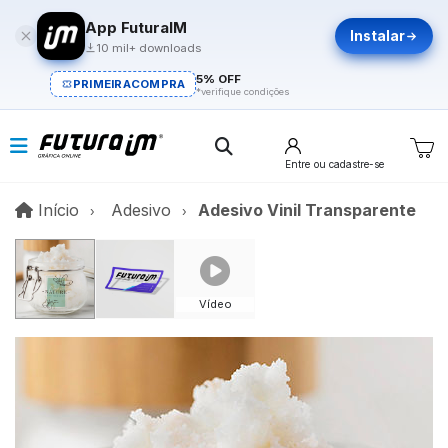
App FuturaIM
Instalar
10 mil+ downloads
5% OFF
PRIMEIRACOMPRA
*verifique condições
Entre
ou cadastre-se
Início
Início
Adesivo
Adesivo Vinil Transparente
Vídeo