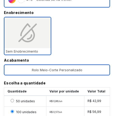
Enobrecimento
Sem Enobrecimento
Acabamento
Rolo Meio-Corte Personalizado
Escolha a quantidade
Quantidade
Valor por unidade
Valor Total
Selecionar 50 unidades
R$ 42,99
50 unidades
R$ 0,86/un
Selecionar 100 unidades
R$ 56,99
100 unidades
R$ 0,57/un