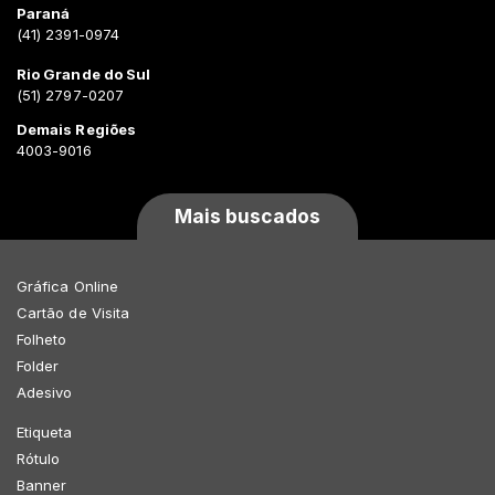
Paraná
(41) 2391-0974
Rio Grande do Sul
(51) 2797-0207
Demais Regiões
4003-9016
Mais buscados
Gráfica Online
Cartão de Visita
Folheto
Folder
Adesivo
Etiqueta
Rótulo
Banner