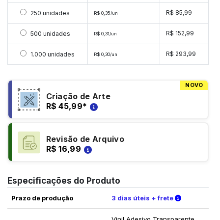
Selecionar 250 unidades
R$ 85,99
250 unidades
R$ 0,35/un
Selecionar 500 unidades
R$ 152,99
500 unidades
R$ 0,31/un
Selecionar 1000 unidades
R$ 293,99
1.000 unidades
R$ 0,30/un
NOVO
Criação de Arte
R$ 45,99
*
Revisão de Arquivo
R$ 16,99
Especificações do Produto
Verifique a
Prazo de produção
3 dias úteis + frete
Vinil Adesivo Transparente