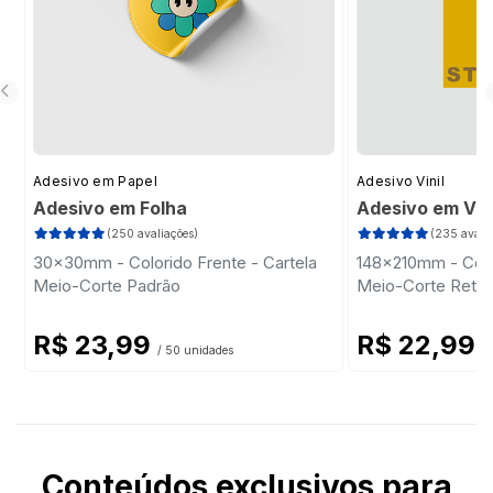
Adesivo em Papel
Adesivo Vinil
Adesivo em Folha
Adesivo em Vini
(250 avaliações)
(235 avalia
30x30mm - Colorido Frente - Cartela
148x210mm - Colo
Meio-Corte Padrão
Meio-Corte Retan
R$ 23,99
R$ 22,99
/ 50 unidades
/ 
Conteúdos exclusivos para