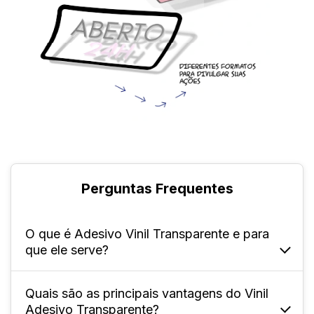
Perguntas Frequentes
O que é Adesivo Vinil Transparente e para
que ele serve?
Quais são as principais vantagens do Vinil
Ele é um material feito de vinil adesivo
Adesivo Transparente?
transparente 150g, que permite que a