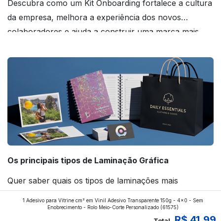
Descubra como um Kit Onboarding fortalece a cultura
da empresa, melhora a experiência dos novos
colaboradores e ajuda a construir uma marca mais
forte! Confira!
Os principais tipos de Laminação Gráfica
Quer saber quais os tipos de laminações mais
aplicados nos impressos da gráfica FuturaIM? Então,
1 Adesivo para Vitrine cm² em Vinil Adesivo Transparente 150g - 4x0 - Sem
continue a leitura que vamos revelar para você!
Enobrecimento - Rolo Meio-Corte Personalizado
(61575)
R$ 41,99
Total