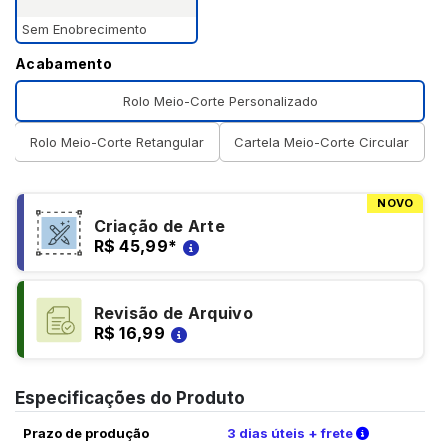
Sem Enobrecimento
Acabamento
Rolo Meio-Corte Personalizado
Rolo Meio-Corte Retangular
Cartela Meio-Corte Circular
NOVO
Criação de Arte
R$ 45,99
*
Revisão de Arquivo
R$ 16,99
Especificações do Produto
Verifique a
Prazo de produção
3 dias úteis + frete