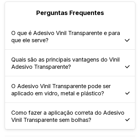
Perguntas Frequentes
O que é Adesivo Vinil Transparente e para
que ele serve?
Quais são as principais vantagens do Vinil
Ele é um material feito de vinil adesivo
Adesivo Transparente?
transparente 150g, que permite que a
superfície onde é aplicado continue visível.
O Adesivo Vinil Transparente pode ser
Há diversas vantagens na sua utilização,
aplicado em vidro, metal e plástico?
como a própria transparência, que o deixa
discreto para aplicação em diferentes
superfícies, bem como a resistência à chuva
Como fazer a aplicação correta do Adesivo
Sim! O adesivo conta com alta aderência e
Vinil Transparente sem bolhas?
e ao sol, o que prolonga sua durabilidade.
flexibilidade, o que permite que seja aplicado
em diferentes materiais.
A preparação deve começar antes da