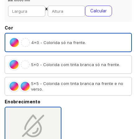
até 10000 mm
Largura personalizada (mm)
Altura personalizada (mm)
x
Calcular
Cor
4×0 - Colorida só na frente.
5×0 - Colorida com tinta branca só na frente.
5×5 - Colorida com tinta branca na frente e no
verso.
Enobrecimento