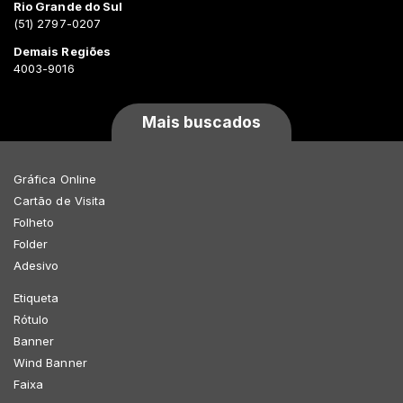
Rio Grande do Sul
(51) 2797-0207
Demais Regiões
4003-9016
Mais buscados
Gráfica Online
Cartão de Visita
Folheto
Folder
Adesivo
Etiqueta
Rótulo
Banner
Wind Banner
Faixa