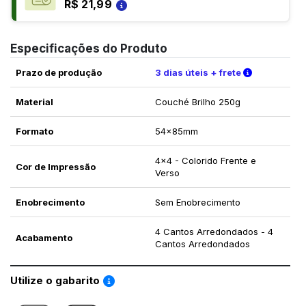
R$ 21,99
Especificações do Produto
Verifique a
Prazo de produção
3 dias úteis + frete
Material
Couché Brilho 250g
Formato
54x85mm
4x4 - Colorido Frente e
Cor de Impressão
Verso
Enobrecimento
Sem Enobrecimento
4 Cantos Arredondados - 4
Acabamento
Cantos Arredondados
Saiba como utilizar os nossos gabaritos
Utilize o gabarito