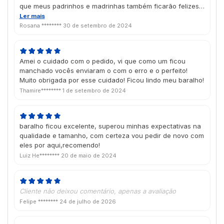
que meus padrinhos e madrinhas também ficarão felizes
com a lembrança <3
Ler mais
Rosana ********
30 de setembro de 2024
Amei o cuidado com o pedido, vi que como um ficou
manchado vocês enviaram o com o erro e o perfeito!
Muito obrigada por esse cuidado! Ficou lindo meu baralho!
Thamire********
1 de setembro de 2024
baralho ficou excelente, superou minhas expectativas na
qualidade e tamanho, com certeza vou pedir de novo com
eles por aqui,recomendo!
Luiz He********
20 de maio de 2024
Cliente não deixou comentário, apenas a avaliação
Felipe ********
24 de julho de 2026