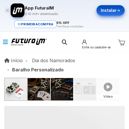
App FuturaIM
Instalar
10 mil+ downloads
5% OFF
PRIMEIRACOMPRA
*verifique condições
Entre
ou cadastre-se
Início
Início
Dia dos Namorados
Baralho Personalizado
Vídeo