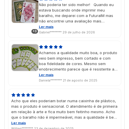
Não poderia ter sido melhor! Quando eu
estava buscando onde imprimir meu
baralho, me deparei com a FuturaIM mas
não encontrei uma avaliação mais
detalhada, então resolvi fazê-la eu mesmo
Ler mais
+3
por foi tudo excelente! Desde poder
Gabriel********
29 de julho de 2026
imprimir apenas uma unidade com um
preço super justo, o que é bem raro de
encontrar, até a entrega dentro do prazo
Achamos a qualidade muito boa, o produto
(além de super curto) e qualidade das
veio bem impresso, bem cortado e com
cartas, da impressão. Fiz essa versão de
boa fidelidade de cores. Mesmo sem
teste e já enviei mais 30 cópias para
enobrecimento parece que é resistente ao
impressão. Podem comprar sem medo,
manuseio.
Ler mais
até me enviaram uma unidade a mais do
Daniela********
21 de agosto de 2025
que pedi, muito obrigado a FuturaIM,
excelente serviço!! = ))
Acho que eles poderiam botar numa caixinha de plástico,
mas o produto é sensacional. O atendimento é de primeira
em relação à arte e fica muito bem feitinho mesmo. Acho
que o baralho não é impermeável, mas a qualidade é bem
boa.
Ler mais
Willian********
23 de dezembro de 2025