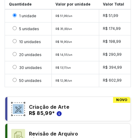
Quantidade
Valor por unidade
Valor Total
Selecionar 1 unidade
R$ 51,99
1 unidade
R$ 51,99/un
Selecionar 5 unidades
R$ 174,99
5 unidades
R$ 35,00/un
Selecionar 10 unidades
R$ 198,99
10 unidades
R$ 19,90/un
Selecionar 20 unidades
R$ 290,99
20 unidades
R$ 14,55/un
Selecionar 30 unidades
R$ 394,99
30 unidades
R$ 13,17/un
Selecionar 50 unidades
R$ 602,99
50 unidades
R$ 12,06/un
NOVO
Criação de Arte
R$ 85,99
*
Revisão de Arquivo