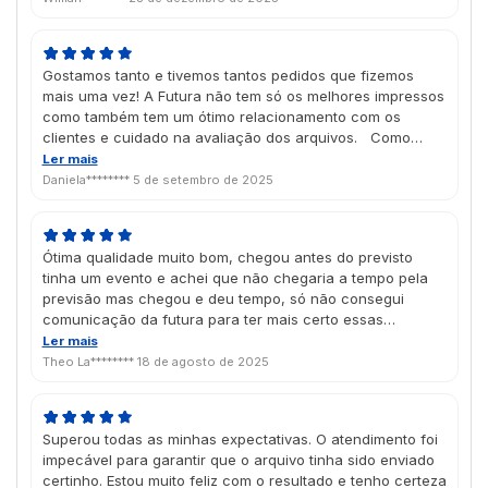
Gostamos tanto e tivemos tantos pedidos que fizemos
mais uma vez! A Futura não tem só os melhores impressos
como também tem um ótimo relacionamento com os
clientes e cuidado na avaliação dos arquivos. Como
sugestão para melhorar ainda mais o produto, gostaria da
Ler mais
opção de baralhos com caixa EM BRANCO e cartas com
Daniela********
5 de setembro de 2025
enobrecimento (verniz ou laminação).
Ótima qualidade muito bom, chegou antes do previsto
tinha um evento e achei que não chegaria a tempo pela
previsão mas chegou e deu tempo, só não consegui
comunicação da futura para ter mais certo essas
informações tirando isso tudo perfeito
Ler mais
Theo La********
18 de agosto de 2025
Superou todas as minhas expectativas. O atendimento foi
impecável para garantir que o arquivo tinha sido enviado
certinho. Estou muito feliz com o resultado e tenho certeza