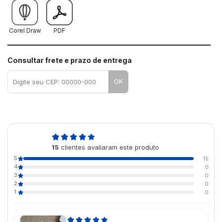
Corel Draw
PDF
Consultar frete e prazo de entrega
OK
5,0
15
clientes avaliaram este produto
de 5
5
15
4
0
3
0
2
0
1
0