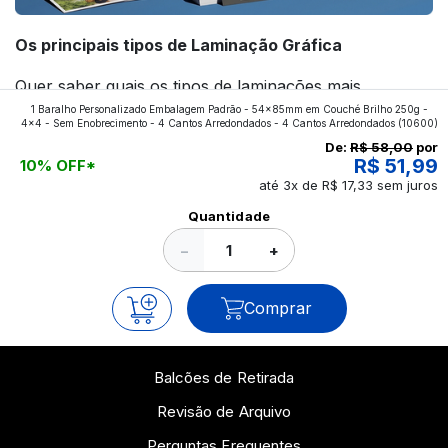
Os principais tipos de Laminação Gráfica
Quer saber quais os tipos de laminações mais
1 Baralho Personalizado Embalagem Padrão - 54x85mm em Couché Brilho 250g -
aplicados nos impressos da gráfica FuturaIM? Então,
4x4 - Sem Enobrecimento - 4 Cantos Arredondados - 4 Cantos Arredondados
(10600)
continue a leitura que vamos revelar para você!
De:
R$ 58,00
por
R$ 51,99
10% OFF*
até 3x de R$ 17,33 sem juros
Ver todos os posts
Quantidade
−
+
Comprar
Balcões de Retirada
Revisão de Arquivo
Perguntas Frequentes