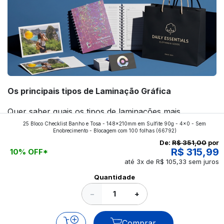
Os principais tipos de Laminação Gráfica
Quer saber quais os tipos de laminações mais
25 Bloco Checklist Banho e Tosa - 148x210mm em Sulfite 90g - 4x0 - Sem
aplicados nos impressos da gráfica FuturaIM? Então,
Enobrecimento - Blocagem com 100 folhas
(66792)
continue a leitura que vamos revelar para você!
De:
R$ 351,00
por
R$ 315,99
10% OFF*
até 3x de R$ 105,33 sem juros
Ver todos os posts
Quantidade
−
+
Comprar