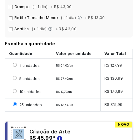
Grampo
(+ 1 dia)
+ R$ 43,00
Refile Tamanho Menor
(+ 1 dia)
+ R$ 13,00
Serrilha
(+ 1 dia)
+ R$ 43,00
Escolha a quantidade
Quantidade
Valor por unidade
Valor Total
Selecionar 2 unidades
R$ 127,99
2 unidades
R$ 64,00/un
Selecionar 5 unidades
R$ 136,99
5 unidades
R$ 27,40/un
Selecionar 10 unidades
R$ 176,99
10 unidades
R$ 17,70/un
Selecionar 25 unidades
R$ 315,99
25 unidades
R$ 12,64/un
NOVO
Criação de Arte
R$ 45,99
*