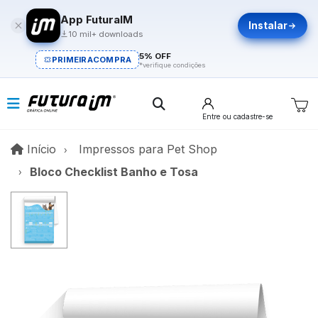
App FuturaIM
Instalar
10 mil+ downloads
5% OFF
PRIMEIRACOMPRA
*verifique condições
Entre
ou cadastre-se
Início
Início
Impressos para Pet Shop
Bloco Checklist Banho e Tosa