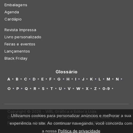
Embalagens
Agenda
Cardápio
Revista Impressa
Livro personalizado
Feiras e eventos
Lançamentos
Black Friday
Glossário
A
B
C
D
E
F
G
H
I
J
K
L
M
N
O
P
Q
R
S
T
U
V
W
X
Z
0-9
Copyright © 2026 - WBL Gráfica e Editora Ltda.
Utilizamos cookies para personalizar anúncios e melhorar a sua
CNPJ 08.142.850/0001-36 - Rua Prefeito Takume Koike, 499 -
Núcleo Itaim - Ferraz de Vasconcelos - SP - CEP 08538-100
experiência no site. Ao continuar navegando, você concorda com
a nossa
Política de privacidade