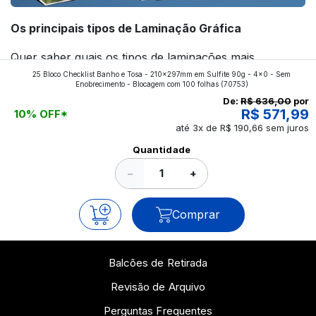
Os principais tipos de Laminação Gráfica
Quer saber quais os tipos de laminações mais
25 Bloco Checklist Banho e Tosa - 210x297mm em Sulfite 90g - 4x0 - Sem
aplicados nos impressos da gráfica FuturaIM? Então,
Enobrecimento - Blocagem com 100 folhas
(70753)
continue a leitura que vamos revelar para você!
De:
R$ 636,00
por
R$ 571,99
10% OFF*
até 3x de R$ 190,66 sem juros
Ver todos os posts
Quantidade
−
+
Comprar
Balcões de Retirada
Revisão de Arquivo
Perguntas Frequentes