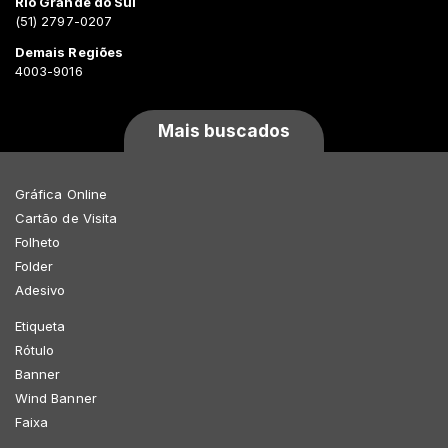
Rio Grande do Sul
(51) 2797-0207
Demais Regiões
4003-9016
Mais buscados
Gráfica Online
Cartão de Visita
Folheto
Folder
Adesivo
Etiqueta
Rótulo
Banner
Wind Banner
Faixa