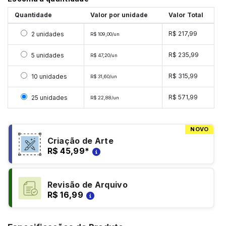
Quantidade
Valor por unidade
Valor Total
Selecionar 2 unidades
R$ 217,99
2 unidades
R$ 109,00/un
Selecionar 5 unidades
R$ 235,99
5 unidades
R$ 47,20/un
Selecionar 10 unidades
R$ 315,99
10 unidades
R$ 31,60/un
Selecionar 25 unidades
R$ 571,99
25 unidades
R$ 22,88/un
NOVO
Criação de Arte
R$ 45,99
*
Revisão de Arquivo
R$ 16,99