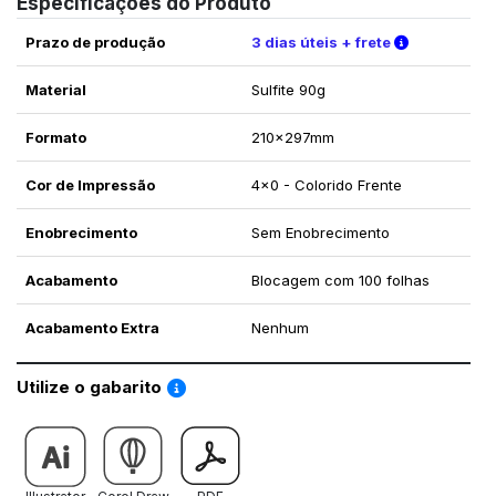
Especificações do Produto
Verifique a
Prazo de produção
3 dias úteis + frete
Material
Sulfite 90g
Formato
210x297mm
Cor de Impressão
4x0 - Colorido Frente
Enobrecimento
Sem Enobrecimento
Acabamento
Blocagem com 100 folhas
Acabamento Extra
Nenhum
Saiba como utilizar os nossos gabaritos
Utilize o gabarito