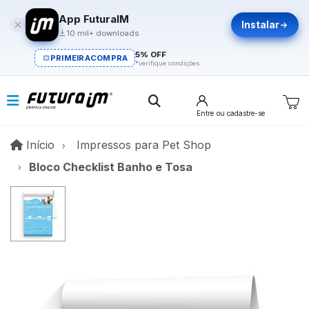
App FuturaIM
Instalar
10 mil+ downloads
5% OFF
PRIMEIRACOMPRA
*verifique condições
Entre
ou cadastre-se
Início
Início
Impressos para Pet Shop
Bloco Checklist Banho e Tosa