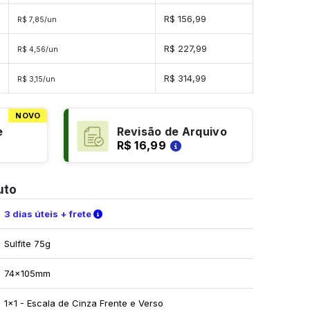
R$ 156,99
R$ 7,85/un
R$ 227,99
R$ 4,56/un
s
R$ 314,99
R$ 3,15/un
NOVO
e
Revisão de Arquivo
R$ 16,99
uto
Verifique as condições de entrega
3 dias úteis + frete
Sulfite 75g
74x105mm
1x1 - Escala de Cinza Frente e Verso