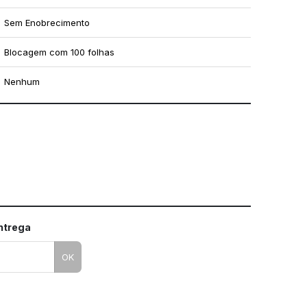
Sem Enobrecimento
Blocagem com 100 folhas
Nenhum
mo utilizar os nossos gabaritos
entrega
OK