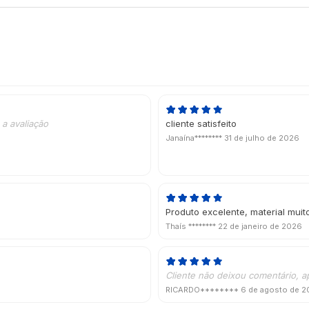
a avaliação
cliente satisfeito
Janaína********
31 de julho de 2026
Produto excelente, material mu
Thaís ********
22 de janeiro de 2026
Cliente não deixou comentário, a
RICARDO********
6 de agosto de 