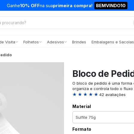
Ganhe
10% OFF
na sua
primeira compra!
BEMVINDO10
e Visita
Folhetos
Adesivos
Brindes
Embalagens e Sacolas
Pedido
Bloco de Pedi
O bloco de pedido é uma forma 
organiza e controla todo o flux
★ ★ ★ ★ ★
42 avaliações
Material
Formato