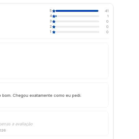
5
41
4
1
3
0
2
0
1
0
ito bom. Chegou exatamente como eu pedi.
penas a avaliação
2026