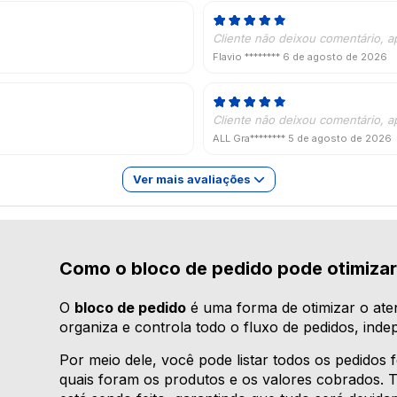
Cliente não deixou comentário, a
Flavio ********
6 de agosto de 2026
Cliente não deixou comentário, a
ALL Gra********
5 de agosto de 2026
Ver mais avaliações
Como o bloco de pedido pode otimizar
O
bloco de pedido
é uma forma de otimizar o at
organiza e controla todo o fluxo de pedidos, in
Por meio dele, você pode listar todos os pedidos 
quais foram os produtos e os valores cobrados. 