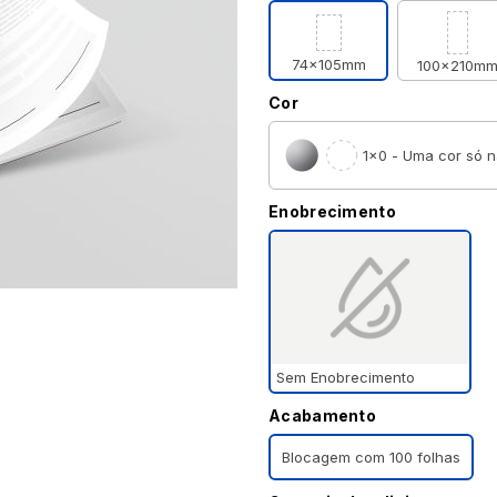
74x105mm
100x210m
Cor
1×0 - Uma cor só n
Enobrecimento
Sem Enobrecimento
Acabamento
Blocagem com 100 folhas