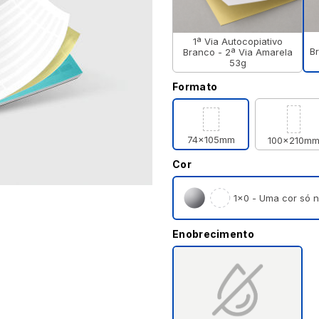
1ª Via Autocopiativo
Br
Branco - 2ª Via Amarela
53g
Formato
74x105mm
100x210m
Cor
1×0 - Uma cor só n
Enobrecimento