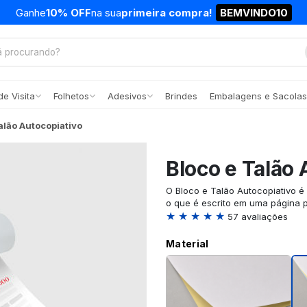
Ganhe
10% OFF
na sua
primeira compra!
BEMVINDO10
e Visita
Folhetos
Adesivos
Brindes
Embalagens e Sacolas
alão Autocopiativo
Bloco e Talão 
O Bloco e Talão Autocopiativo 
o que é escrito em uma página 
★ ★ ★ ★ ★
57 avaliações
Material