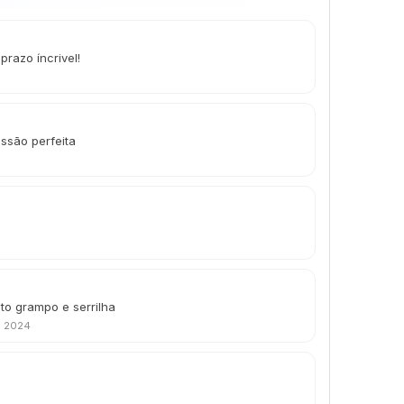
prazo íncrivel!
ssão perfeita
ito grampo e serrilha
e 2024