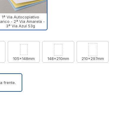
1ª Via Autocopiativo
anco - 2ª Via Amarela -
3ª Via Azul 53g
m
105x148mm
148x210mm
210x297mm
a frente.