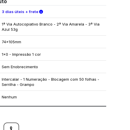
uto
Verifique as condições de entrega
3 dias úteis + frete
1ª Via Autocopiativo Branco - 2ª Via Amarela - 3ª Via
Azul 53g
74x105mm
1x0 - Impressão 1 cor
Sem Enobrecimento
Intercalar - 1 Numeração - Blocagem com 50 folhas -
Serrilha - Grampo
Nenhum
mo utilizar os nossos gabaritos