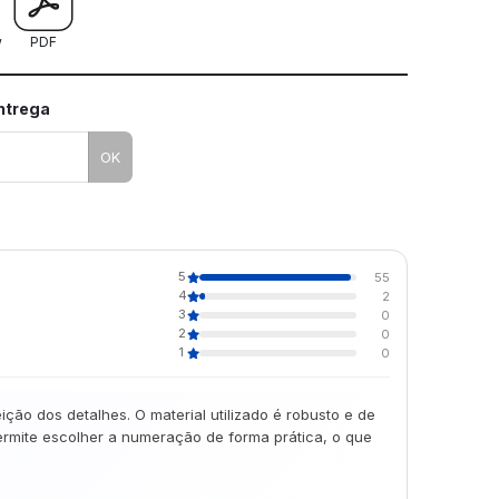
w
PDF
entrega
OK
5
55
4
2
3
0
2
0
1
0
ão dos detalhes. O material utilizado é robusto e de
permite escolher a numeração de forma prática, o que