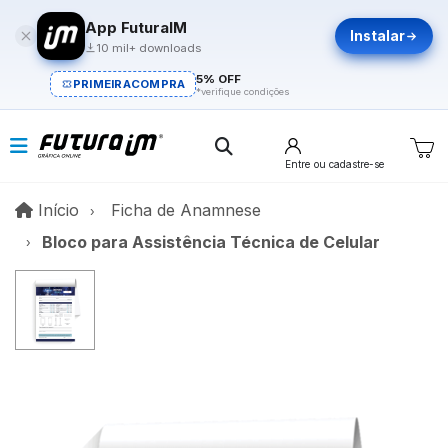
App FuturaIM
Instalar
10 mil+ downloads
5% OFF
PRIMEIRACOMPRA
*verifique condições
Entre
ou cadastre-se
Início
Início
Ficha de Anamnese
Bloco para Assistência Técnica de Celular