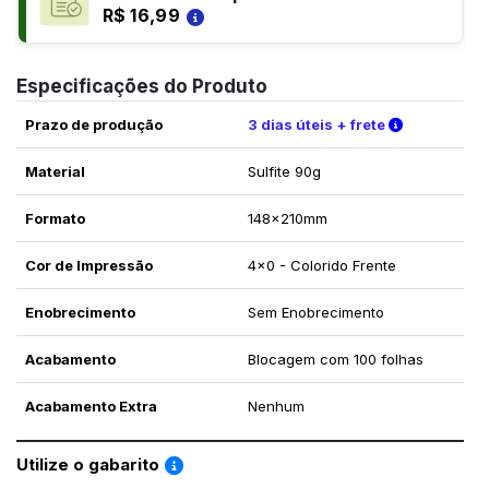
R$ 16,99
Especificações do Produto
Verifique a
Prazo de produção
3 dias úteis + frete
Material
Sulfite 90g
Formato
148x210mm
Cor de Impressão
4x0 - Colorido Frente
Enobrecimento
Sem Enobrecimento
Acabamento
Blocagem com 100 folhas
Acabamento Extra
Nenhum
Saiba como utilizar os nossos gabaritos
Utilize o gabarito