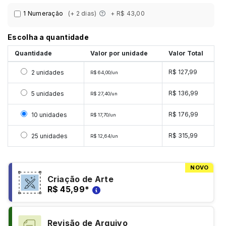
1 Numeração
(+ 2 dias)
+ R$ 43,00
Escolha a quantidade
Quantidade
Valor por unidade
Valor Total
Selecionar 2 unidades
R$ 127,99
2 unidades
R$ 64,00/un
Selecionar 5 unidades
R$ 136,99
5 unidades
R$ 27,40/un
Selecionar 10 unidades
R$ 176,99
10 unidades
R$ 17,70/un
Selecionar 25 unidades
R$ 315,99
25 unidades
R$ 12,64/un
NOVO
Criação de Arte
R$ 45,99
*
Revisão de Arquivo