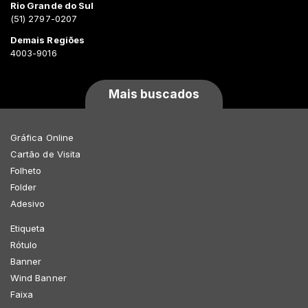
Rio Grande do Sul
(51) 2797-0207
Demais Regiões
4003-9016
Mais buscados
Gráfica Online
Cartão de Visita
Folheto
Folder
Adesivo
Etiqueta
Rótulo
Banner
Wind Banner
Faixa