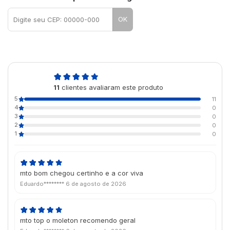
OK
5,0
11
clientes avaliaram este produto
de 5
5
11
4
0
3
0
2
0
1
0
mto bom chegou certinho e a cor viva
Eduardo********
6 de agosto de 2026
mto top o moleton recomendo geral