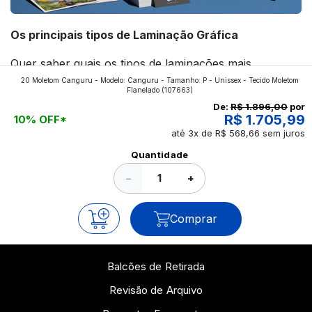
Os principais tipos de Laminação Gráfica
Quer saber quais os tipos de laminações mais
20 Moletom Canguru - Modelo: Canguru - Tamanho: P - Unissex - Tecido Moletom
aplicados nos impressos da gráfica FuturaIM? Então,
Flanelado
(107663)
continue a leitura que vamos revelar para você!
De:
R$ 1.896,00
por
R$ 1.705,99
10% OFF*
até 3x de R$ 568,66 sem juros
Ver todos os posts
Quantidade
−
+
Comprar
Balcões de Retirada
Revisão de Arquivo