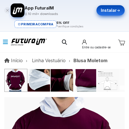
App FuturaIM
Instalar
10 mil+ downloads
5% OFF
PRIMEIRACOMPRA
*verifique condições
Entre
ou cadastre-se
Início
Início
Linha Vestuário
Blusa Moletom
V