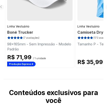
Linha Vestuário
Linha Vestuário
Boné Trucker
Camiseta Dry F
(7 avaliações)
(173 avalia
98x165mm - Sem Impressão - Modelo
Tamanho P - Teci
Padrão
R$ 71,99
/ 1 unidade
R$ 35,99
/ 
Produção Express
Conteúdos exclusivos para
você