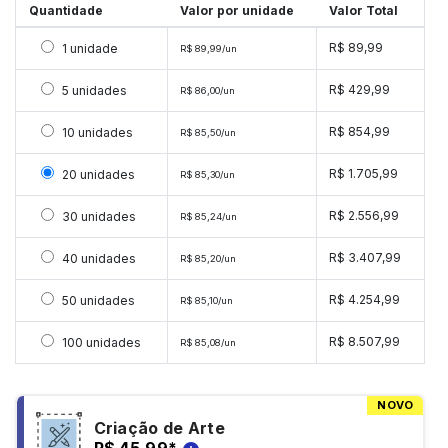
Quantidade
Valor por unidade
Valor Total
Selecionar 1 unidade
R$ 89,99
1 unidade
R$ 89,99/un
Selecionar 5 unidades
R$ 429,99
5 unidades
R$ 86,00/un
Selecionar 10 unidades
R$ 854,99
10 unidades
R$ 85,50/un
Selecionar 20 unidades
R$ 1.705,99
20 unidades
R$ 85,30/un
Selecionar 30 unidades
R$ 2.556,99
30 unidades
R$ 85,24/un
Selecionar 40 unidades
R$ 3.407,99
40 unidades
R$ 85,20/un
Selecionar 50 unidades
R$ 4.254,99
50 unidades
R$ 85,10/un
Selecionar 100 unidades
R$ 8.507,99
100 unidades
R$ 85,08/un
NOVO
Criação de Arte