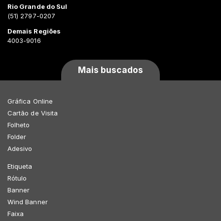
Rio Grande do Sul
(51) 2797-0207
Demais Regiões
4003-9016
Mais buscados
Gráfica Online
Cartão de Visita
Folheto
Folder
Adesivo
Etiqueta
Rótulo
Banner
Wind Banner
Faixa