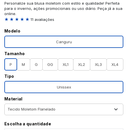
Personalize sua blusa moletom com estilo e qualidade! Perfeita
para o inverno, ações promocionais ou uso diário. Peça já a sua
online.
★ ★ ★ ★ ★
11 avaliações
Modelo
Canguru
Tamanho
P
M
G
GG
XL1
XL2
XL3
XL4
Tipo
Unissex
Material
Escolha a quantidade