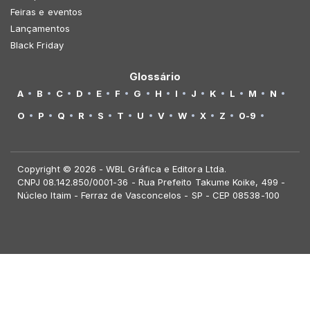
Feiras e eventos
Lançamentos
Black Friday
Glossário
A
B
C
D
E
F
G
H
I
J
K
L
M
N
O
P
Q
R
S
T
U
V
W
X
Z
0-9
Copyright © 2026 - WBL Gráfica e Editora Ltda.
CNPJ 08.142.850/0001-36 - Rua Prefeito Takume Koike, 499 -
Núcleo Itaim - Ferraz de Vasconcelos - SP - CEP 08538-100