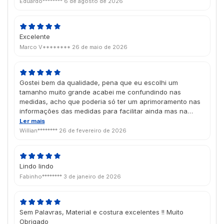
Eduardo********
6 de agosto de 2026
Excelente
Marco V********
26 de maio de 2026
Gostei bem da qualidade, pena que eu escolhi um
tamanho muito grande acabei me confundindo nas
medidas, acho que poderia só ter um aprimoramento nas
informações das medidas para facilitar ainda mas na
compra, mas qualidade da impressão e da qualidade
Ler mais
criada pela futuraIM foi top
Willian********
26 de fevereiro de 2026
Lindo lindo
Fabinho********
3 de janeiro de 2026
Sem Palavras, Material e costura excelentes !! Muito
Obrigado