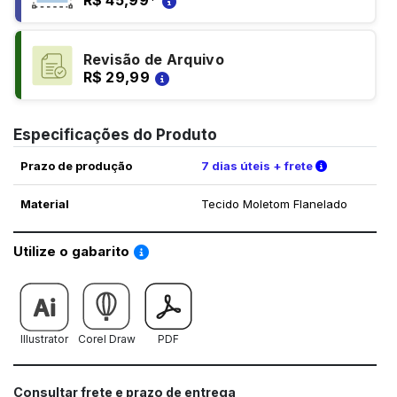
R$ 45,99
*
Revisão de Arquivo
R$ 29,99
Especificações do Produto
Verifique a
Prazo de produção
7 dias úteis + frete
Material
Tecido Moletom Flanelado
Saiba como utilizar os nossos gabaritos
Utilize o gabarito
Illustrator
Corel Draw
PDF
Consultar frete e prazo de entrega