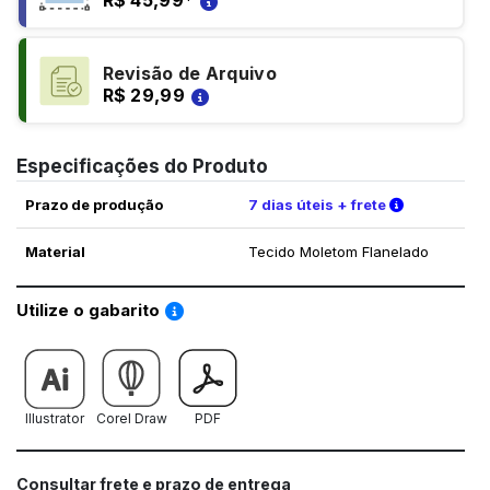
R$ 45,99
*
Revisão de Arquivo
R$ 29,99
Especificações do Produto
Verifique a
Prazo de produção
7 dias úteis + frete
Material
Tecido Moletom Flanelado
Saiba como utilizar os nossos gabaritos
Utilize o gabarito
Illustrator
Corel Draw
PDF
Consultar frete e prazo de entrega