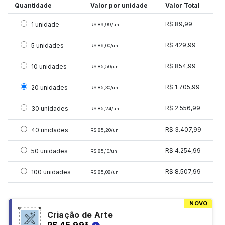
Quantidade
Valor por unidade
Valor Total
Selecionar 1 unidade
R$ 89,99
1 unidade
R$ 89,99/un
Selecionar 5 unidades
R$ 429,99
5 unidades
R$ 86,00/un
Selecionar 10 unidades
R$ 854,99
10 unidades
R$ 85,50/un
Selecionar 20 unidades
R$ 1.705,99
20 unidades
R$ 85,30/un
Selecionar 30 unidades
R$ 2.556,99
30 unidades
R$ 85,24/un
Selecionar 40 unidades
R$ 3.407,99
40 unidades
R$ 85,20/un
Selecionar 50 unidades
R$ 4.254,99
50 unidades
R$ 85,10/un
Selecionar 100 unidades
R$ 8.507,99
100 unidades
R$ 85,08/un
NOVO
Criação de Arte