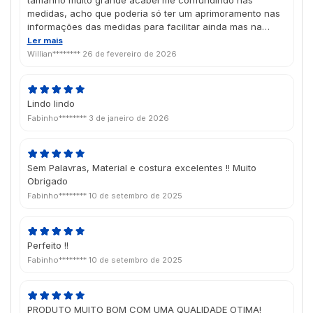
tamanho muito grande acabei me confundindo nas
medidas, acho que poderia só ter um aprimoramento nas
informações das medidas para facilitar ainda mas na
compra, mas qualidade da impressão e da qualidade
Ler mais
criada pela futuraIM foi top
Willian********
26 de fevereiro de 2026
Lindo lindo
Fabinho********
3 de janeiro de 2026
Sem Palavras, Material e costura excelentes !! Muito
Obrigado
Fabinho********
10 de setembro de 2025
Perfeito !!
Fabinho********
10 de setembro de 2025
PRODUTO MUITO BOM COM UMA QUALIDADE OTIMA!