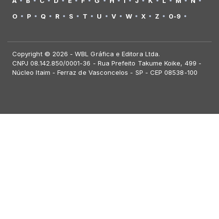
A
B
C
D
E
F
G
H
I
J
K
L
M
N
O
P
Q
R
S
T
U
V
W
X
Z
0-9
Copyright © 2026 - WBL Gráfica e Editora Ltda.
CNPJ 08.142.850/0001-36 - Rua Prefeito Takume Koike, 499 -
Núcleo Itaim - Ferraz de Vasconcelos - SP - CEP 08538-100