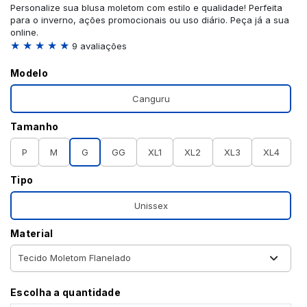
Personalize sua blusa moletom com estilo e qualidade! Perfeita
para o inverno, ações promocionais ou uso diário. Peça já a sua
online.
★ ★ ★ ★ ★
9 avaliações
Modelo
Canguru
Tamanho
P
M
G
GG
XL1
XL2
XL3
XL4
Tipo
Unissex
Material
Escolha a quantidade