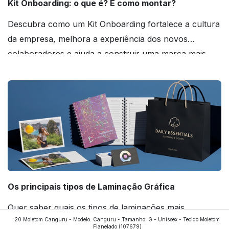
Kit Onboarding: o que é? E como montar?
Descubra como um Kit Onboarding fortalece a cultura
da empresa, melhora a experiência dos novos
colaboradores e ajuda a construir uma marca mais
forte! Confira!
Os principais tipos de Laminação Gráfica
Quer saber quais os tipos de laminações mais
20 Moletom Canguru - Modelo: Canguru - Tamanho: G - Unissex - Tecido Moletom
aplicados nos impressos da gráfica FuturaIM? Então,
Flanelado
(107679)