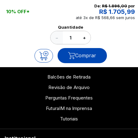
continue a leitura que vamos revelar para você!
De:
R$ 1.896,00
por
R$ 1.705,99
10% OFF*
até 3x de R$ 568,66 sem juros
Ver todos os posts
Quantidade
−
+
Comprar
Balcões de Retirada
Revisão de Arquivo
Perguntas Frequentes
FuturaIM na Imprensa
Tutoriais