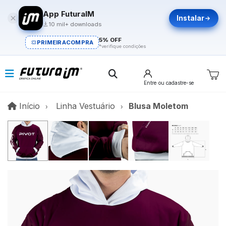
App FuturaIM
Instalar
10 mil+ downloads
5% OFF
PRIMEIRACOMPRA
*verifique condições
Entre
ou cadastre-se
Início
Início
Linha Vestuário
Blusa Moletom