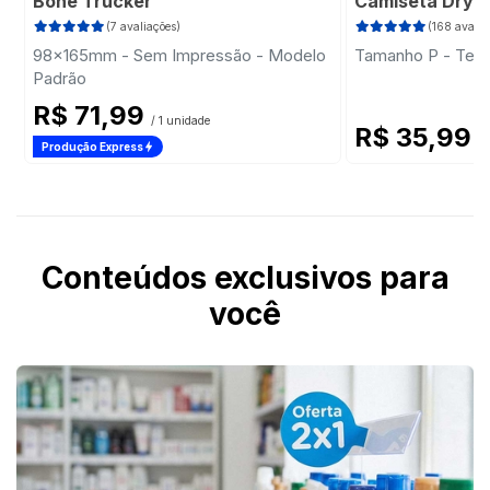
Boné Trucker
Camiseta Dry F
(7 avaliações)
(168 avalia
98x165mm - Sem Impressão - Modelo
Tamanho P - Teci
Padrão
R$ 71,99
/ 1 unidade
R$ 35,99
/ 
Produção Express
Conteúdos exclusivos para
você