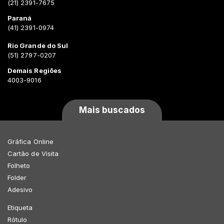
(21) 2391-7675
Paraná
(41) 2391-0974
Rio Grande do Sul
(51) 2797-0207
Demais Regiões
4003-9016
Mais buscados
Gráfica Online
Cartão de Visita
Folheto
Folder
Adesivo
Etiqueta
Rótulo