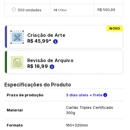
Selecionar 500 unidades
R$ 560,99
500 unidades
R$ 1,13/un
NOVO
Criação de Arte
R$ 45,99
*
Revisão de Arquivo
R$ 16,99
Especificações do Produto
Verifique a
Prazo de produção
3 dias úteis + frete
Cartão Triplex Certificado
Material
300g
Formato
160x320mm