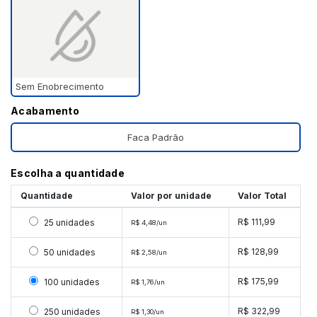
Sem Enobrecimento
Acabamento
Faca Padrão
Escolha a quantidade
Quantidade
Valor por unidade
Valor Total
Selecionar 25 unidades
R$ 111,99
25 unidades
R$ 4,48/un
Selecionar 50 unidades
R$ 128,99
50 unidades
R$ 2,58/un
Selecionar 100 unidades
R$ 175,99
100 unidades
R$ 1,76/un
Selecionar 250 unidades
R$ 322,99
250 unidades
R$ 1,30/un