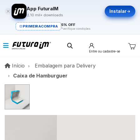
App FuturaIM
Instalar
10 mil+ downloads
5% OFF
PRIMEIRACOMPRA
*verifique condições
Entre
ou cadastre-se
Início
Início
Embalagem para Delivery
Caixa de Hamburguer