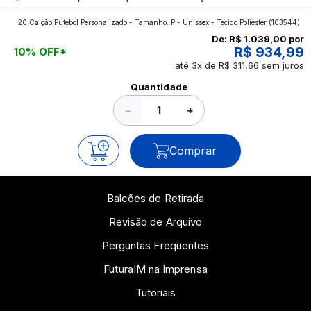
aplicados nos impressos da gráfica FuturaIM? Então,
20 Calção Futebol Personalizado - Tamanho: P - Unissex - Tecido Poliéster
(103544)
continue a leitura que vamos revelar para você!
De:
R$ 1.039,00
por
R$ 934,99
10% OFF*
até 3x de R$ 311,66 sem juros
Ver todos os posts
Quantidade
−
+
Comprar
Balcões de Retirada
Revisão de Arquivo
Perguntas Frequentes
FuturaIM na Imprensa
Tutoriais