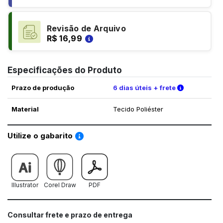
Revisão de Arquivo
R$ 16,99
Especificações do Produto
Verifique a
Prazo de produção
6 dias úteis + frete
Material
Tecido Poliéster
Saiba como utilizar os nossos gabaritos
Utilize o gabarito
Illustrator
Corel Draw
PDF
Consultar frete e prazo de entrega