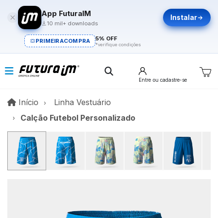
App FuturaIM
Instalar
10 mil+ downloads
5% OFF
PRIMEIRACOMPRA
*verifique condições
Entre
ou cadastre-se
Início
Início
Linha Vestuário
Calção Futebol Personalizado