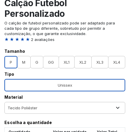
Calção Futebol
Personalizado
O calção de futebol personalizado pode ser adaptado para
cada tipo de grupo diferente, sobretudo por permitir a
customização, o que garante exclusividade.
★ ★ ★ ★ ★
2 avaliações
Tamanho
P
M
G
GG
XL1
XL2
XL3
XL4
Tipo
Unissex
Material
Escolha a quantidade
Quantidade
Valor por unidade
Valor Total