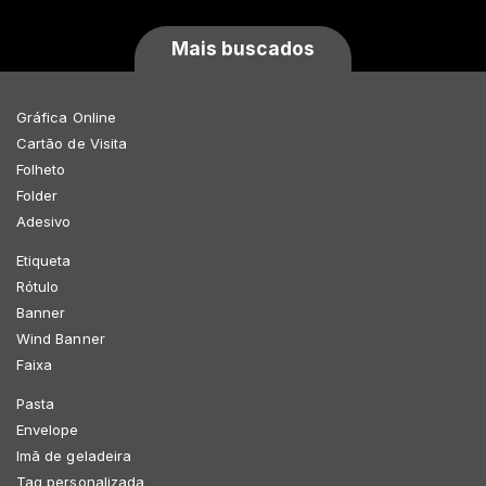
Mais buscados
Gráfica Online
Cartão de Visita
Folheto
Folder
Adesivo
Etiqueta
Rótulo
Banner
Wind Banner
Faixa
Pasta
Envelope
Imã de geladeira
Tag personalizada