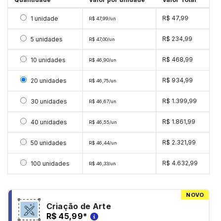
Selecionar 1 unidade
R$ 47,99
1 unidade
R$ 47,99/un
Selecionar 5 unidades
R$ 234,99
5 unidades
R$ 47,00/un
Selecionar 10 unidades
R$ 468,99
10 unidades
R$ 46,90/un
Selecionar 20 unidades
R$ 934,99
20 unidades
R$ 46,75/un
Selecionar 30 unidades
R$ 1.399,99
30 unidades
R$ 46,67/un
Selecionar 40 unidades
R$ 1.861,99
40 unidades
R$ 46,55/un
Selecionar 50 unidades
R$ 2.321,99
50 unidades
R$ 46,44/un
Selecionar 100 unidades
R$ 4.632,99
100 unidades
R$ 46,33/un
NOVO
Criação de Arte
R$ 45,99
*