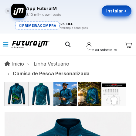
App FuturaIM
Instalar
10 mil+ downloads
5% OFF
PRIMEIRACOMPRA
*verifique condições
Entre
ou cadastre-se
Início
Início
Linha Vestuário
Camisa de Pesca Personalizada