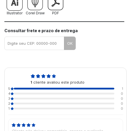
Illustrator
Corel Draw
PDF
Consultar frete e prazo de entrega
OK
5,0
1
cliente avaliou este produto
de 5
5
1
4
0
3
0
2
0
1
0
Cliente não deixou comentário, apenas a avaliação