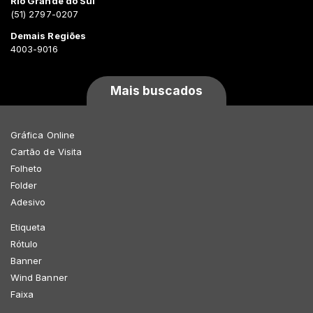
Rio Grande do Sul
(51) 2797-0207
Demais Regiões
4003-9016
Mais buscados
Gráfica Online
Cartão de Visita
Folheto
Folder
Adesivo
Etiqueta
Rótulo
Banner
Wind Banner
Faixa