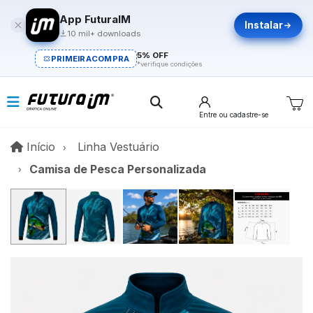
App FuturaIM
Instalar
10 mil+ downloads
5% OFF
PRIMEIRACOMPRA
*verifique condições
Entre
ou cadastre-se
Início
Início
Linha Vestuário
Camisa de Pesca Personalizada