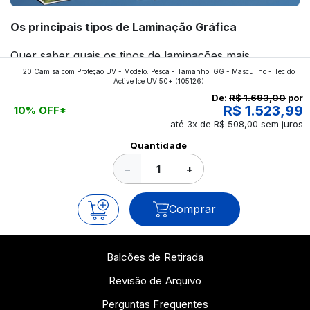
Os principais tipos de Laminação Gráfica
Quer saber quais os tipos de laminações mais
20 Camisa com Proteção UV - Modelo: Pesca - Tamanho: GG - Masculino - Tecido
aplicados nos impressos da gráfica FuturaIM? Então,
Active Ice UV 50+
(105126)
continue a leitura que vamos revelar para você!
De:
R$ 1.693,00
por
R$ 1.523,99
10% OFF*
até 3x de R$ 508,00 sem juros
Ver todos os posts
Quantidade
−
+
Comprar
Balcões de Retirada
Revisão de Arquivo
Perguntas Frequentes