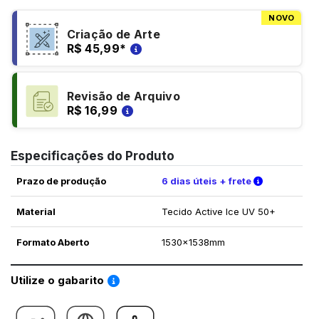
NOVO
Criação de Arte
R$ 45,99
*
Revisão de Arquivo
R$ 16,99
Especificações do Produto
Verifique a
Prazo de produção
6 dias úteis + frete
Material
Tecido Active Ice UV 50+
Formato Aberto
1530x1538mm
Saiba como utilizar os nossos gabaritos
Utilize o gabarito