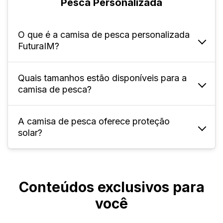
Pesca Personalizada
O que é a camisa de pesca personalizada
FuturaIM?
Quais tamanhos estão disponíveis para a
É uma peça especialmente desenvolvida
camisa de pesca?
para pescadores, com tecido funcional,
proteção UV e possibilidade de
customização total.
A camisa de pesca oferece proteção
A FuturaIM oferece para adultos, o tamanho
solar?
P ao XL4.
Sim, o tecido possui proteção UV para maior
segurança durante exposições ao sol.
Conteúdos exclusivos para
você