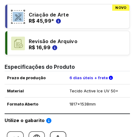
NOVO
Criação de Arte
R$ 45,99
*
Revisão de Arquivo
R$ 16,99
Especificações do Produto
Verifique a
Prazo de produção
6 dias úteis + frete
Material
Tecido Active Ice UV 50+
Formato Aberto
1817x1538mm
Saiba como utilizar os nossos gabaritos
Utilize o gabarito