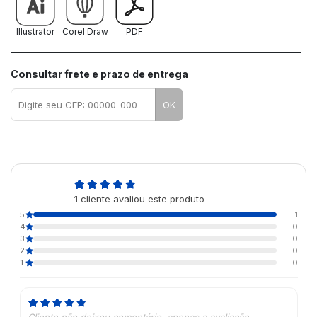
Illustrator
Corel Draw
PDF
Consultar frete e prazo de entrega
OK
5,0
1
cliente avaliou este produto
de 5
5
1
4
0
3
0
2
0
1
0
Cliente não deixou comentário, apenas a avaliação