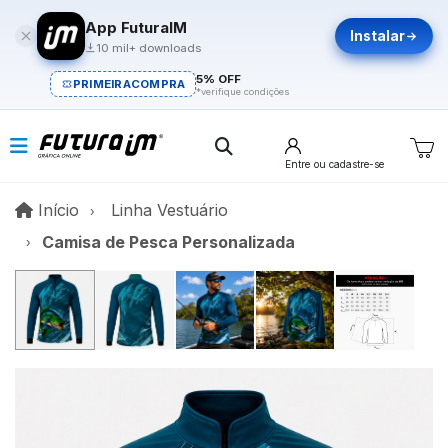
App FuturaIM
Instalar
10 mil+ downloads
5% OFF
PRIMEIRACOMPRA
*verifique condições
Entre
ou cadastre-se
Início
Início
Linha Vestuário
Camisa de Pesca Personalizada