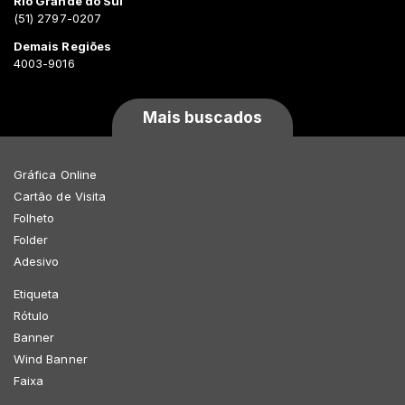
Rio Grande do Sul
(51) 2797-0207
Demais Regiões
4003-9016
Mais buscados
Gráfica Online
Cartão de Visita
Folheto
Folder
Adesivo
Etiqueta
Rótulo
Banner
Wind Banner
Faixa