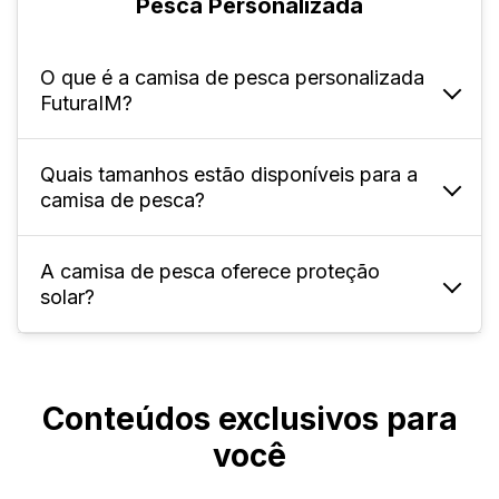
Pesca Personalizada
O que é a camisa de pesca personalizada
FuturaIM?
Quais tamanhos estão disponíveis para a
É uma peça especialmente desenvolvida
camisa de pesca?
para pescadores, com tecido funcional,
proteção UV e possibilidade de
customização total.
A camisa de pesca oferece proteção
A FuturaIM oferece para adultos, o tamanho
solar?
P ao XL4.
Sim, o tecido possui proteção UV para maior
segurança durante exposições ao sol.
Conteúdos exclusivos para
você