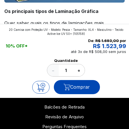
Os principais tipos de Laminação Gráfica
Quer saber quais os tipos de laminações mais
20 Camisa com Proteção UV - Modelo: Pesca - Tamanho: XL4 - Masculino - Tecido
aplicados nos impressos da gráfica FuturaIM? Então,
Active Ice UV 50+
(105158)
continue a leitura que vamos revelar para você!
De:
R$ 1.693,00
por
R$ 1.523,99
10% OFF*
até 3x de R$ 508,00 sem juros
Ver todos os posts
Quantidade
−
+
Comprar
Balcões de Retirada
Revisão de Arquivo
Perguntas Frequentes