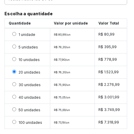
Escolha a quantidade
Quantidade
Valor por unidade
Valor Total
Selecionar 1 unidade
R$ 80,99
1 unidade
R$ 80,99/un
Selecionar 5 unidades
R$ 395,99
5 unidades
R$ 79,20/un
Selecionar 10 unidades
R$ 778,99
10 unidades
R$ 77,90/un
Selecionar 20 unidades
R$ 1.523,99
20 unidades
R$ 76,20/un
Selecionar 30 unidades
R$ 2.276,99
30 unidades
R$ 75,90/un
Selecionar 40 unidades
R$ 3.001,99
40 unidades
R$ 75,05/un
Selecionar 50 unidades
R$ 3.749,99
50 unidades
R$ 75,00/un
Selecionar 100 unidades
R$ 7.318,99
100 unidades
R$ 73,19/un