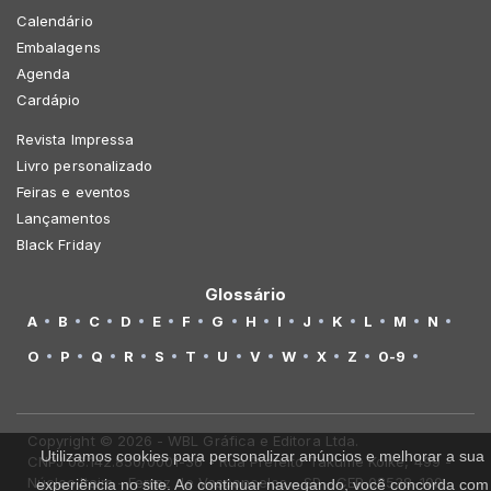
Calendário
Embalagens
Agenda
Cardápio
Revista Impressa
Livro personalizado
Feiras e eventos
Lançamentos
Black Friday
Glossário
A
B
C
D
E
F
G
H
I
J
K
L
M
N
O
P
Q
R
S
T
U
V
W
X
Z
0-9
Copyright © 2026 - WBL Gráfica e Editora Ltda.
Utilizamos cookies para personalizar anúncios e melhorar a sua
CNPJ 08.142.850/0001-36 - Rua Prefeito Takume Koike, 499 -
Núcleo Itaim - Ferraz de Vasconcelos - SP - CEP 08538-100
experiência no site. Ao continuar navegando, você concorda com