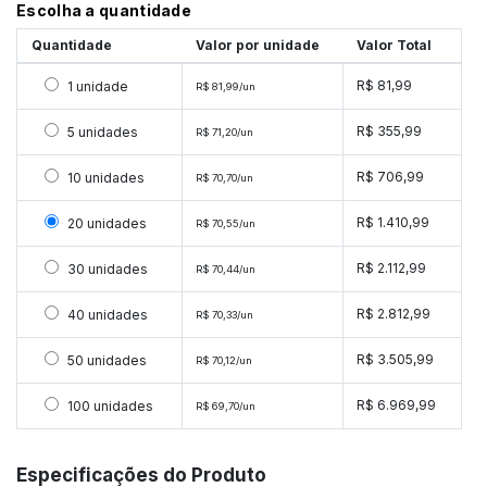
Escolha a quantidade
Quantidade
Valor por unidade
Valor Total
Selecionar 1 unidade
R$ 81,99
1 unidade
R$ 81,99/un
Selecionar 5 unidades
R$ 355,99
5 unidades
R$ 71,20/un
Selecionar 10 unidades
R$ 706,99
10 unidades
R$ 70,70/un
Selecionar 20 unidades
R$ 1.410,99
20 unidades
R$ 70,55/un
Selecionar 30 unidades
R$ 2.112,99
30 unidades
R$ 70,44/un
Selecionar 40 unidades
R$ 2.812,99
40 unidades
R$ 70,33/un
Selecionar 50 unidades
R$ 3.505,99
50 unidades
R$ 70,12/un
Selecionar 100 unidades
R$ 6.969,99
100 unidades
R$ 69,70/un
Especificações do Produto