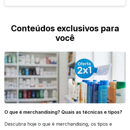
ferramenta de marketing do time, que busca
manter a identidade atualizada, refletir
Em geral, as camisas de futebol para
novidades e estimular a compra dos
jogadores contam com tecidos que
Conteúdos exclusivos para
torcedores.
favorecem o desempenho dentro do campo.
você
Já para torcedores, o conforto casual é o
principal foco.
O que é merchandising? Quais as técnicas e tipos?
Descubra hoje o que é merchandising, os tipos e