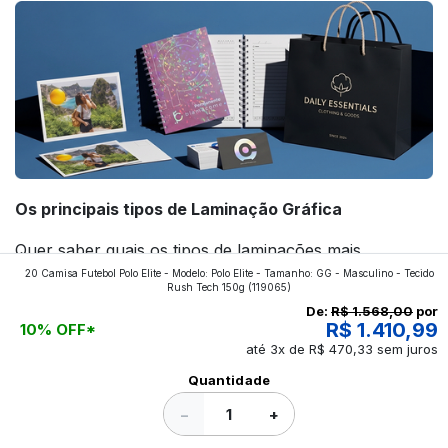
Os principais tipos de Laminação Gráfica
Quer saber quais os tipos de laminações mais
20 Camisa Futebol Polo Elite - Modelo: Polo Elite - Tamanho: GG - Masculino - Tecido
aplicados nos impressos da gráfica FuturaIM? Então,
Rush Tech 150g
(119065)
continue a leitura que vamos revelar para você!
De:
R$ 1.568,00
por
R$ 1.410,99
10% OFF*
até 3x de R$ 470,33 sem juros
Ver todos os posts
Quantidade
−
+