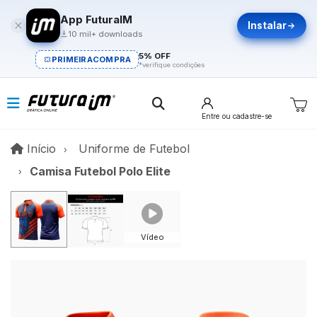
App FuturaIM
Instalar
10 mil+ downloads
5% OFF
PRIMEIRACOMPRA
*verifique condições
Entre
ou cadastre-se
Início
Início
Uniforme de Futebol
Camisa Futebol Polo Elite
Vídeo