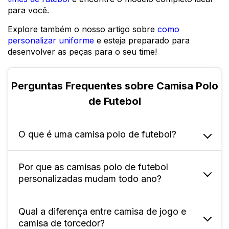
para você.
Explore também o nosso artigo sobre
como
personalizar uniforme
e esteja preparado para
desenvolver as peças para o seu time!
Perguntas Frequentes sobre Camisa Polo
de Futebol
O que é uma camisa polo de futebol?
Por que as camisas polo de futebol
Ela é uma peça de vestuário adaptada para a
personalizadas mudam todo ano?
prática do futebol, que combina o estilo
clássico da polo tradicional com
características que promovem conforto e
Qual a diferença entre camisa de jogo e
A mudança das camisas polo de futebol,
camisa de torcedor?
desempenho esportivo.
bem como de outros modelos, é uma