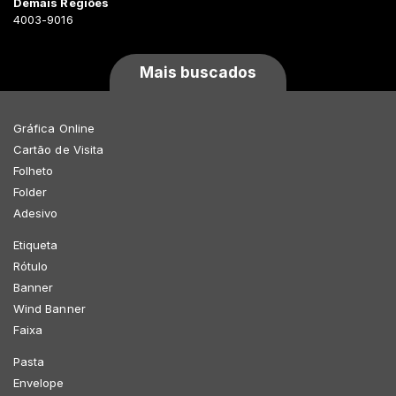
Demais Regiões
4003-9016
Mais buscados
Gráfica Online
Cartão de Visita
Folheto
Folder
Adesivo
Etiqueta
Rótulo
Banner
Wind Banner
Faixa
Pasta
Envelope