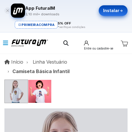
App FuturaIM
Instalar
10 mil+ downloads
5% OFF
PRIMEIRACOMPRA
*verifique condições
Entre
ou cadastre-se
Início
Início
Linha Vestuário
Camiseta Básica Infantil