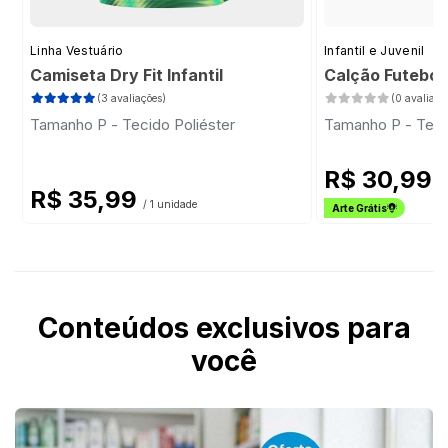
Linha Vestuário
Infantil e Juvenil
Camiseta Dry Fit Infantil
Calção Futebol 
(3 avaliações)
(0 avaliaçõ
Tamanho P - Tecido Poliéster
Tamanho P - Teci
R$ 30,99
/ 
R$ 35,99
/ 1 unidade
Arte Grátis
Conteúdos exclusivos para
você