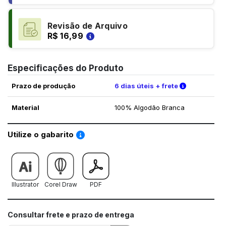
Revisão de Arquivo
R$ 16,99
Especificações do Produto
Verifique a
Prazo de produção
6 dias úteis + frete
Material
100% Algodão Branca
Saiba como utilizar os nossos gabaritos
Utilize o gabarito
Illustrator
Corel Draw
PDF
Consultar frete e prazo de entrega