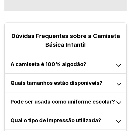
Dúvidas Frequentes sobre a Camiseta
Básica Infantil
A camiseta é 100% algodão?
Sim. É produzida em 100% algodão, garantindo
Quais tamanhos estão disponíveis?
conforto térmico, toque macio e excelente
respirabilidade.
Disponibilizamos os tamanhos 2, 4, 6, 8, 10, 12 e
Pode ser usada como uniforme escolar?
14, com modelagem infantil unissex.
Sim. É ideal para uniformes escolares devido à
Qual o tipo de impressão utilizada?
resistência do tecido e conforto para uso diário.