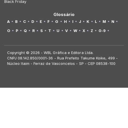
Black Friday
Glossário
A
B
C
D
E
F
G
H
I
J
K
L
M
N
O
P
Q
R
S
T
U
V
W
X
Z
0-9
Copyright © 2026 - WBL Gráfica e Editora Ltda.
CNPJ 08.142.850/0001-36 - Rua Prefeito Takume Koike, 499 -
Núcleo Itaim - Ferraz de Vasconcelos - SP - CEP 08538-100