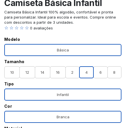
Camiseta Básica Infantil
Camiseta Básica Infantil 100% algodão, confortável e pronta
para personalizar. Ideal para escola e eventos. Compre online
com descontos a partir de 3 unidades.
☆ ☆ ☆ ☆ ☆
0 avaliações
Modelo
Básica
Tamanho
10
12
14
16
2
4
6
8
Tipo
Infantil
Cor
Branca