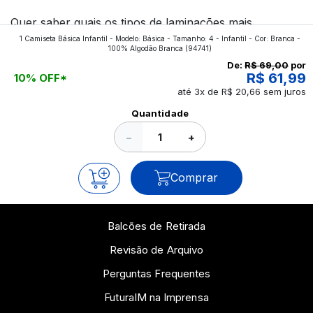
Quer saber quais os tipos de laminações mais
1 Camiseta Básica Infantil - Modelo: Básica - Tamanho: 4 - Infantil - Cor: Branca -
aplicados nos impressos da gráfica FuturaIM? Então,
100% Algodão Branca
(94741)
continue a leitura que vamos revelar para você!
De:
R$ 69,00
por
R$ 61,99
10% OFF*
até 3x de R$ 20,66 sem juros
Ver todos os posts
Quantidade
−
+
Comprar
Balcões de Retirada
Revisão de Arquivo
Perguntas Frequentes
FuturaIM na Imprensa