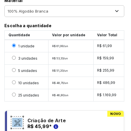
Material
Escolha a quantidade
Quantidade
Valor por unidade
Valor Total
Selecionar 1 unidade
R$ 61,99
1 unidade
R$ 61,99/un
Selecionar 3 unidades
R$ 159,99
3 unidades
R$ 53,33/un
Selecionar 5 unidades
R$ 255,99
5 unidades
R$ 51,20/un
Selecionar 10 unidades
R$ 486,99
10 unidades
R$ 48,70/un
Selecionar 25 unidades
R$ 1.169,99
25 unidades
R$ 46,80/un
NOVO
Criação de Arte
R$ 45,99
*