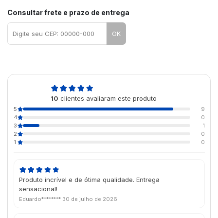
Consultar frete e prazo de entrega
OK
4,8
10
clientes avaliaram este produto
de 5
5
9
4
0
3
1
2
0
1
0
Produto incrível e de ótima qualidade. Entrega
sensacional!
Eduardo********
30 de julho de 2026