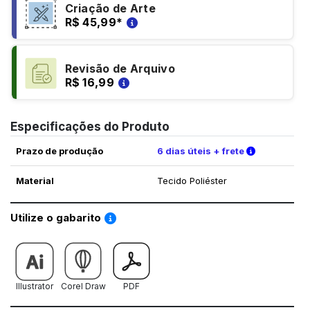
Criação de Arte
R$ 45,99
*
Revisão de Arquivo
R$ 16,99
Especificações do Produto
Verifique a
Prazo de produção
6 dias úteis + frete
Material
Tecido Poliéster
Saiba como utilizar os nossos gabaritos
Utilize o gabarito
Illustrator
Corel Draw
PDF