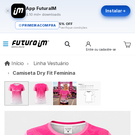
App FuturaIM
Instalar
10 mil+ downloads
5% OFF
PRIMEIRACOMPRA
*verifique condições
Entre
ou cadastre-se
Início
Início
Linha Vestuário
Camiseta Dry Fit Feminina