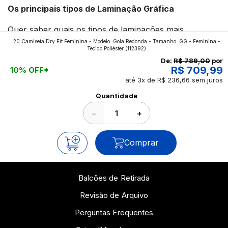
Os principais tipos de Laminação Gráfica
Quer saber quais os tipos de laminações mais
20 Camiseta Dry Fit Feminina - Modelo: Gola Redonda - Tamanho: GG - Feminina -
aplicados nos impressos da gráfica FuturaIM? Então,
Tecido Poliéster
(112392)
continue a leitura que vamos revelar para você!
De:
R$ 789,00
por
R$ 709,99
10% OFF*
até 3x de R$ 236,66 sem juros
Ver todos os posts
Quantidade
−
+
Comprar
Balcões de Retirada
Revisão de Arquivo
Perguntas Frequentes