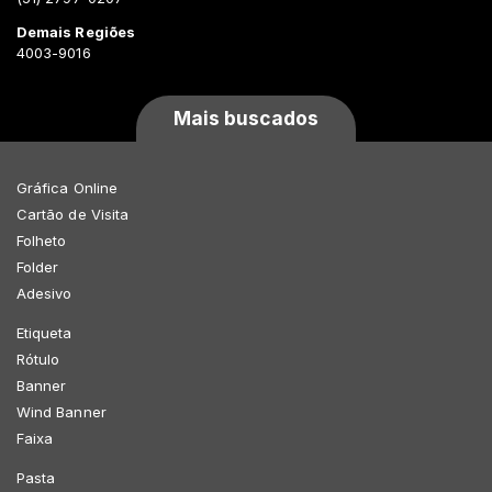
Demais Regiões
4003-9016
Mais buscados
Gráfica Online
Cartão de Visita
Folheto
Folder
Adesivo
Etiqueta
Rótulo
Banner
Wind Banner
Faixa
Pasta