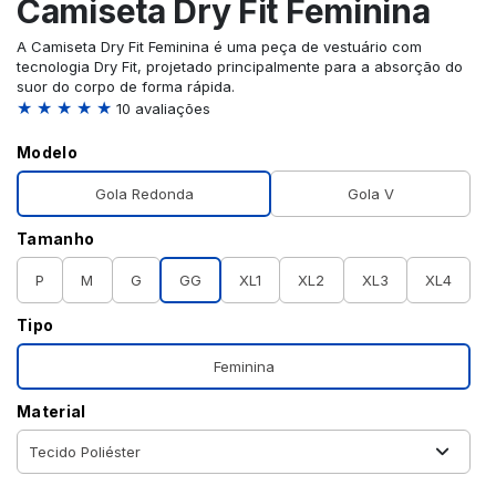
Camiseta Dry Fit Feminina
A Camiseta Dry Fit Feminina é uma peça de vestuário com
tecnologia Dry Fit, projetado principalmente para a absorção do
suor do corpo de forma rápida.
★ ★ ★ ★ ★
10 avaliações
Modelo
Gola Redonda
Gola V
Tamanho
P
M
G
GG
XL1
XL2
XL3
XL4
Tipo
Feminina
Material