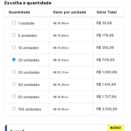
Escolha a quantidade
Quantidade
Valor por unidade
Valor Total
Selecionar 1 unidade
R$ 35,99
1 unidade
R$ 35,99/un
Selecionar 5 unidades
R$ 178,99
5 unidades
R$ 35,80/un
Selecionar 10 unidades
R$ 355,99
10 unidades
R$ 35,60/un
Selecionar 20 unidades
R$ 709,99
20 unidades
R$ 35,50/un
Selecionar 30 unidades
R$ 1.060,99
30 unidades
R$ 35,37/un
Selecionar 40 unidades
R$ 1.410,99
40 unidades
R$ 35,28/un
Selecionar 50 unidades
R$ 1.757,99
50 unidades
R$ 35,16/un
Selecionar 100 unidades
R$ 3.505,99
100 unidades
R$ 35,06/un
NOVO