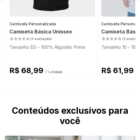
Camiseta Personalizada
Camiseta Personali
Camiseta Básica Unissex
Camiseta Básica
(0 avaliações)
(0 avaliaçõ
Tamanho EG - 100% Algodão Preta
Tamanho 10 - 100
R$ 68,99
R$ 61,99
/ 1 unidade
/ 
Conteúdos exclusivos para
você