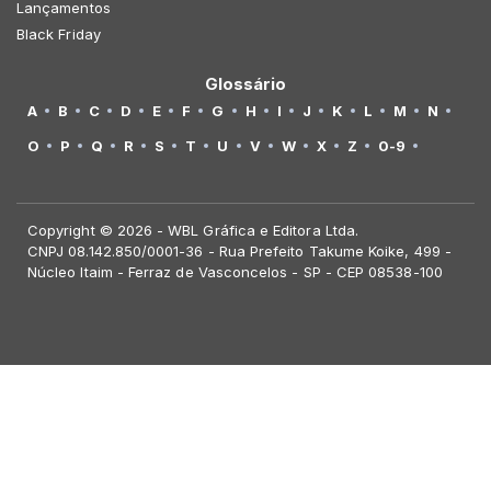
Lançamentos
Black Friday
Glossário
A
B
C
D
E
F
G
H
I
J
K
L
M
N
O
P
Q
R
S
T
U
V
W
X
Z
0-9
Copyright © 2026 - WBL Gráfica e Editora Ltda.
CNPJ 08.142.850/0001-36 - Rua Prefeito Takume Koike, 499 -
Núcleo Itaim - Ferraz de Vasconcelos - SP - CEP 08538-100