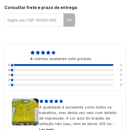
Consultar frete e prazo de entrega
OK
5,0
4
clientes avaliaram este produto
de 5
5
4
4
0
3
0
2
0
1
0
A qualidade é excelente como todos os
trabalhos, mas desta vez veio com defeito
de impressão. A cor azul do brasão da
seleção não saiu, nem as letras JHS no
lugar do CBF no interior da cruz branca. Já
Ler mais