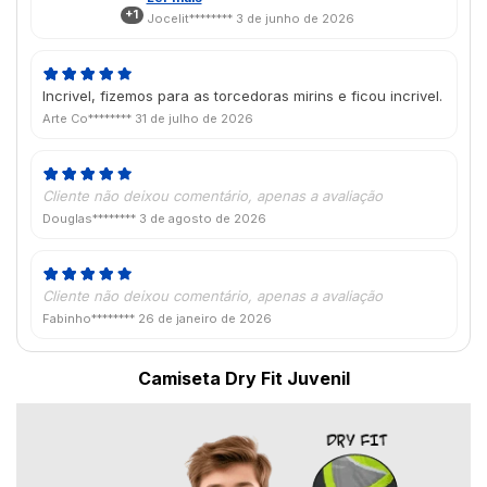
+1
abri um chamado e estou aguardando uma
Jocelit********
3 de junho de 2026
solução. Tem mais 3 camisetas que estou
aguardando o envio, espero que não
venham com o mesmo defeito.
Incrivel, fizemos para as torcedoras mirins e ficou incrivel.
Arte Co********
31 de julho de 2026
Cliente não deixou comentário, apenas a avaliação
Douglas********
3 de agosto de 2026
Cliente não deixou comentário, apenas a avaliação
Fabinho********
26 de janeiro de 2026
Camiseta Dry Fit Juvenil