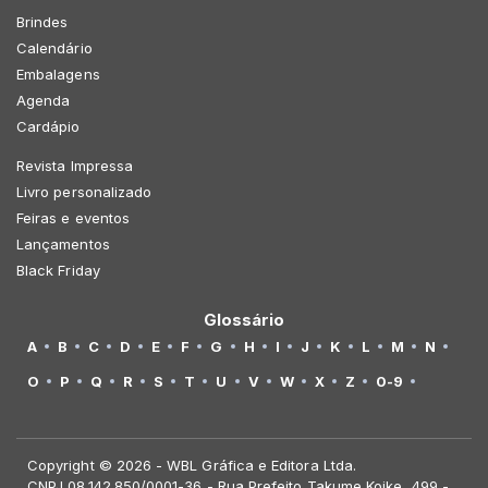
Brindes
Calendário
Embalagens
Agenda
Cardápio
Revista Impressa
Livro personalizado
Feiras e eventos
Lançamentos
Black Friday
Glossário
A
B
C
D
E
F
G
H
I
J
K
L
M
N
O
P
Q
R
S
T
U
V
W
X
Z
0-9
Copyright © 2026 - WBL Gráfica e Editora Ltda.
CNPJ 08.142.850/0001-36 - Rua Prefeito Takume Koike, 499 -