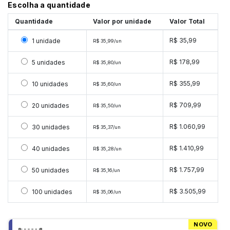
Escolha a quantidade
Quantidade
Valor por unidade
Valor Total
Selecionar 1 unidade
R$ 35,99
1 unidade
R$ 35,99/un
Selecionar 5 unidades
R$ 178,99
5 unidades
R$ 35,80/un
Selecionar 10 unidades
R$ 355,99
10 unidades
R$ 35,60/un
Selecionar 20 unidades
R$ 709,99
20 unidades
R$ 35,50/un
Selecionar 30 unidades
R$ 1.060,99
30 unidades
R$ 35,37/un
Selecionar 40 unidades
R$ 1.410,99
40 unidades
R$ 35,28/un
Selecionar 50 unidades
R$ 1.757,99
50 unidades
R$ 35,16/un
Selecionar 100 unidades
R$ 3.505,99
100 unidades
R$ 35,06/un
NOVO