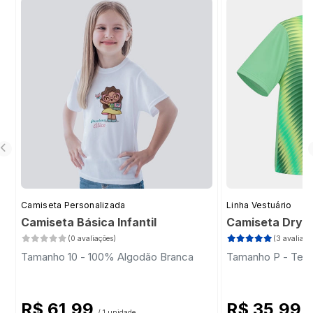
Camiseta Personalizada
Linha Vestuário
Camiseta Básica Infantil
Camiseta Dry Fit
(0 avaliações)
(3 avaliaçõ
Tamanho 10 - 100% Algodão Branca
Tamanho P - Teci
R$ 61,99
R$ 35,99
/ 1 unidade
/ 