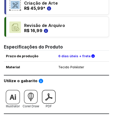
Criação de Arte
R$ 45,99
*
Revisão de Arquivo
R$ 16,99
Especificações do Produto
Verifique a
Prazo de produção
6 dias úteis + frete
Material
Tecido Poliéster
Saiba como utilizar os nossos gabaritos
Utilize o gabarito
Illustrator
Corel Draw
PDF