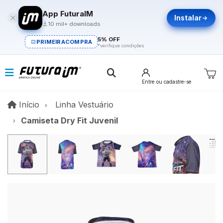
App FuturaIM
Instalar
10 mil+ downloads
5% OFF
PRIMEIRACOMPRA
*verifique condições
Entre
ou cadastre-se
Início
Início
Linha Vestuário
Camiseta Dry Fit Juvenil