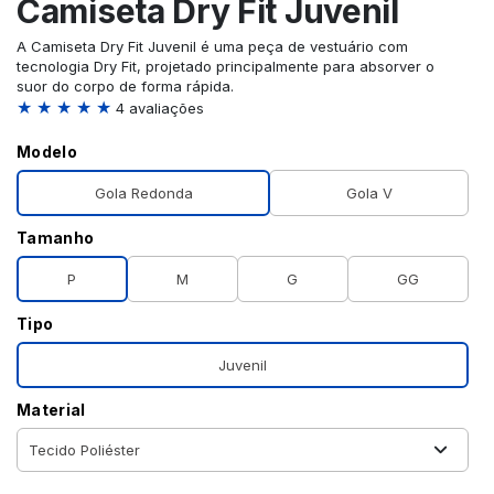
Camiseta Dry Fit Juvenil
A Camiseta Dry Fit Juvenil é uma peça de vestuário com
tecnologia Dry Fit, projetado principalmente para absorver o
suor do corpo de forma rápida.
★ ★ ★ ★ ★
4 avaliações
Modelo
Gola Redonda
Gola V
Tamanho
P
M
G
GG
Tipo
Juvenil
Material