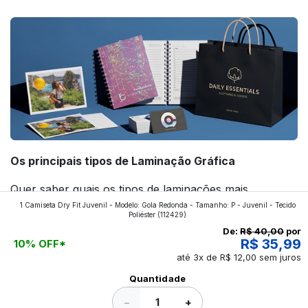
forte! Confira!
Os principais tipos de Laminação Gráfica
Quer saber quais os tipos de laminações mais
1 Camiseta Dry Fit Juvenil - Modelo: Gola Redonda - Tamanho: P - Juvenil - Tecido
aplicados nos impressos da gráfica FuturaIM? Então,
Poliéster
(112429)
continue a leitura que vamos revelar para você!
De:
R$ 40,00
por
R$ 35,99
10% OFF*
até 3x de R$ 12,00 sem juros
Ver todos os posts
Quantidade
−
+