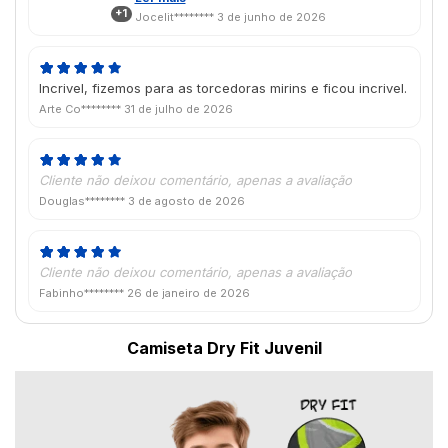
+1
abri um chamado e estou aguardando uma
Jocelit********
3 de junho de 2026
solução. Tem mais 3 camisetas que estou
aguardando o envio, espero que não
venham com o mesmo defeito.
Incrivel, fizemos para as torcedoras mirins e ficou incrivel.
Arte Co********
31 de julho de 2026
Cliente não deixou comentário, apenas a avaliação
Douglas********
3 de agosto de 2026
Cliente não deixou comentário, apenas a avaliação
Fabinho********
26 de janeiro de 2026
Camiseta Dry Fit Juvenil