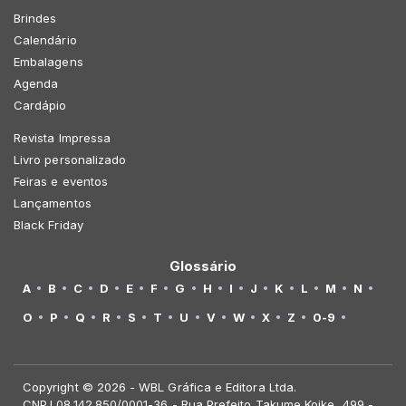
Brindes
Calendário
Embalagens
Agenda
Cardápio
Revista Impressa
Livro personalizado
Feiras e eventos
Lançamentos
Black Friday
Glossário
A
B
C
D
E
F
G
H
I
J
K
L
M
N
O
P
Q
R
S
T
U
V
W
X
Z
0-9
Copyright © 2026 - WBL Gráfica e Editora Ltda.
CNPJ 08.142.850/0001-36 - Rua Prefeito Takume Koike, 499 -