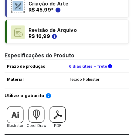
Criação de Arte
R$ 45,99
*
Revisão de Arquivo
R$ 16,99
Especificações do Produto
Verifique a
Prazo de produção
6 dias úteis + frete
Material
Tecido Poliéster
Saiba como utilizar os nossos gabaritos
Utilize o gabarito
Illustrator
Corel Draw
PDF