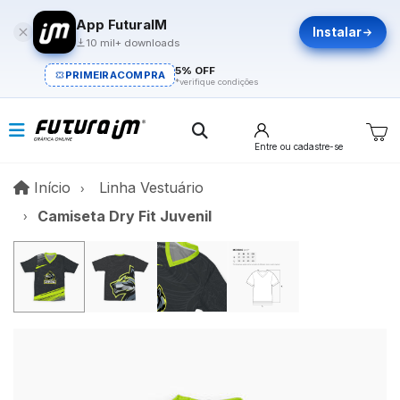
App FuturaIM
Instalar
10 mil+ downloads
5% OFF
PRIMEIRACOMPRA
*verifique condições
Entre
ou cadastre-se
Início
Início
Linha Vestuário
Camiseta Dry Fit Juvenil