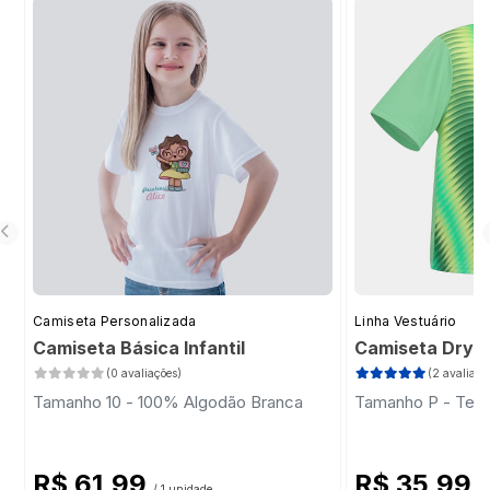
Camiseta Personalizada
Linha Vestuário
Camiseta Básica Infantil
Camiseta Dry Fit
(0 avaliações)
(2 avaliaçõ
Tamanho 10 - 100% Algodão Branca
Tamanho P - Teci
R$ 61,99
R$ 35,99
/ 1 unidade
/ 