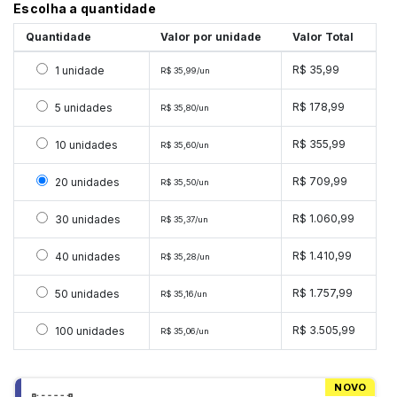
Escolha a quantidade
Quantidade
Valor por unidade
Valor Total
Selecionar 1 unidade
R$ 35,99
1 unidade
R$ 35,99/un
Selecionar 5 unidades
R$ 178,99
5 unidades
R$ 35,80/un
Selecionar 10 unidades
R$ 355,99
10 unidades
R$ 35,60/un
Selecionar 20 unidades
R$ 709,99
20 unidades
R$ 35,50/un
Selecionar 30 unidades
R$ 1.060,99
30 unidades
R$ 35,37/un
Selecionar 40 unidades
R$ 1.410,99
40 unidades
R$ 35,28/un
Selecionar 50 unidades
R$ 1.757,99
50 unidades
R$ 35,16/un
Selecionar 100 unidades
R$ 3.505,99
100 unidades
R$ 35,06/un
NOVO