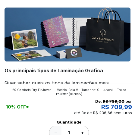
forte! Confira!
Os principais tipos de Laminação Gráfica
Quer saber quais os tipos de laminações mais
20 Camiseta Dry Fit Juvenil - Modelo: Gola V - Tamanho: G - Juvenil - Tecido
aplicados nos impressos da gráfica FuturaIM? Então,
Poliéster
(107895)
continue a leitura que vamos revelar para você!
De:
R$ 789,00
por
R$ 709,99
10% OFF*
até 3x de R$ 236,66 sem juros
Ver todos os posts
Quantidade
−
+