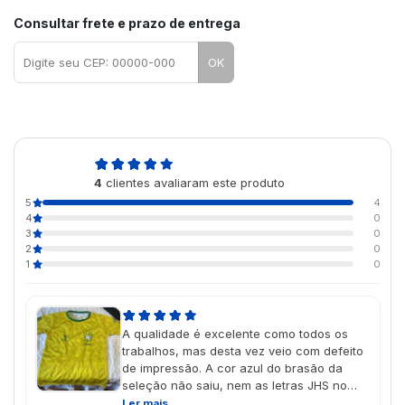
Consultar frete e prazo de entrega
OK
5,0
4
clientes avaliaram este produto
de 5
5
4
4
0
3
0
2
0
1
0
A qualidade é excelente como todos os
trabalhos, mas desta vez veio com defeito
de impressão. A cor azul do brasão da
seleção não saiu, nem as letras JHS no
lugar do CBF no interior da cruz branca. Já
Ler mais