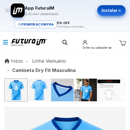
App FuturaIM
Instalar
10 mil+ downloads
5% OFF
PRIMEIRACOMPRA
*verifique condições
Entre
ou cadastre-se
Início
Início
Linha Vestuário
Camiseta Dry Fit Masculina
V