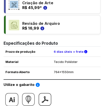
Criação de Arte
R$ 45,99
*
Revisão de Arquivo
R$ 16,99
Especificações do Produto
Verifique a
Prazo de produção
6 dias úteis + frete
Material
Tecido Poliéster
Formato Aberto
764x1550mm
Saiba como utilizar os nossos gabaritos
Utilize o gabarito