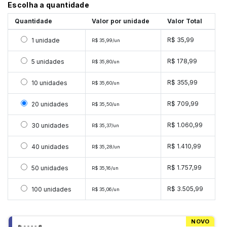
Escolha a quantidade
Quantidade
Valor por unidade
Valor Total
Selecionar 1 unidade
R$ 35,99
1 unidade
R$ 35,99/un
Selecionar 5 unidades
R$ 178,99
5 unidades
R$ 35,80/un
Selecionar 10 unidades
R$ 355,99
10 unidades
R$ 35,60/un
Selecionar 20 unidades
R$ 709,99
20 unidades
R$ 35,50/un
Selecionar 30 unidades
R$ 1.060,99
30 unidades
R$ 35,37/un
Selecionar 40 unidades
R$ 1.410,99
40 unidades
R$ 35,28/un
Selecionar 50 unidades
R$ 1.757,99
50 unidades
R$ 35,16/un
Selecionar 100 unidades
R$ 3.505,99
100 unidades
R$ 35,06/un
NOVO