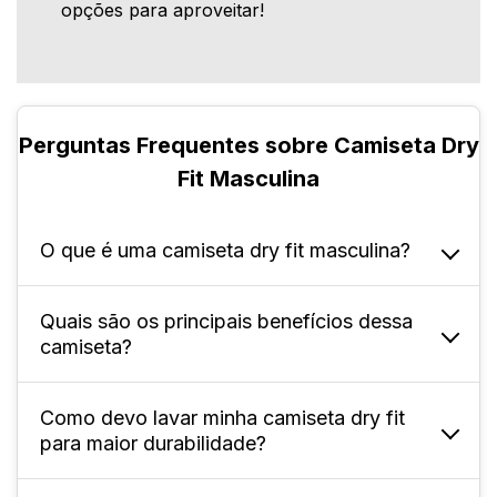
opções para aproveitar!
Perguntas Frequentes sobre Camiseta Dry
Fit Masculina
O que é uma camiseta dry fit masculina?
Quais são os principais benefícios dessa
É uma peça feita de tecido sintético (100%
camiseta?
poliéster), desenvolvida para rápida
absorção do suor e conforto térmico durante
exercícios e no dia a dia.
Como devo lavar minha camiseta dry fit
Ela oferece controle de umidade, secagem
para maior durabilidade?
rápida, leveza e liberdade de movimento.
Não desbota ou encolhe facilmente, sendo