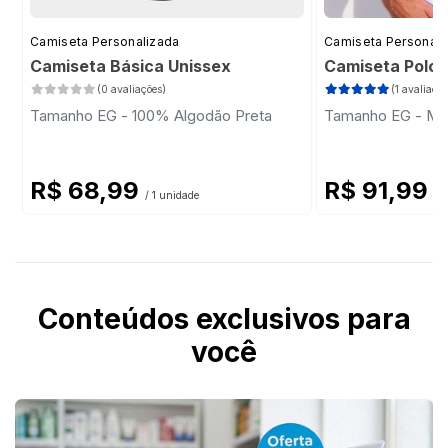
Camiseta Personalizada
Camiseta Personali
Camiseta Básica Unissex
Camiseta Polo
(0 avaliações)
(1 avaliação
Tamanho EG - 100% Algodão Preta
Tamanho EG - Mal
R$ 68,99
R$ 91,99
/ 1 unidade
/ 
Conteúdos exclusivos para
você