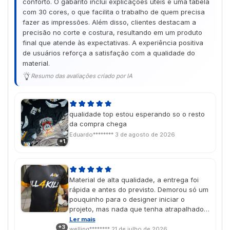
conforto. O gabarito inclui explicações úteis e uma tabela
com 30 cores, o que facilita o trabalho de quem precisa
fazer as impressões. Além disso, clientes destacam a
precisão no corte e costura, resultando em um produto
final que atende às expectativas. A experiência positiva
de usuários reforça a satisfação com a qualidade do
material.
Resumo das avaliações criado por IA
qualidade top estou esperando so o resto
da compra chega
Eduardo********
3 de agosto de 2026
+1
Material de alta qualidade, a entrega foi
rápida e antes do previsto. Demorou só um
pouquinho para o designer iniciar o
projeto, mas nada que tenha atrapalhado
no prazo de entrega. Com certeza
Ler mais
+3
comprarei mais vezes. Esta foi só para
welling********
21 de julho de 2026