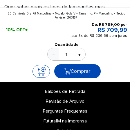
Quer saber quais os tipos de laminações mais
20 Camiseta Dry Fit Masculina - Modelo: Gola V - Tamanho: P - Masculino - Tecido
aplicados nos impressos da gráfica FuturaIM? Então,
Poliéster
(103157)
continue a leitura que vamos revelar para você!
De:
R$ 789,00
por
R$ 709,99
10% OFF*
até 3x de R$ 236,66 sem juros
Ver todos os posts
Quantidade
−
+
Comprar
Balcões de Retirada
Revisão de Arquivo
Perguntas Frequentes
FuturaIM na Imprensa