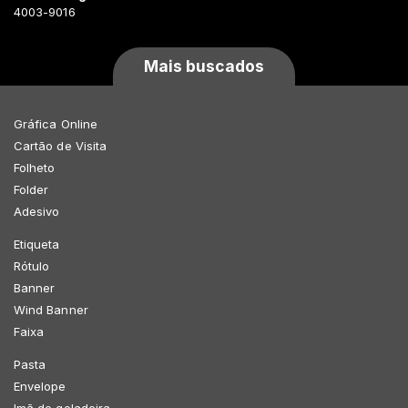
4003-9016
Mais buscados
Gráfica Online
Cartão de Visita
Folheto
Folder
Adesivo
Etiqueta
Rótulo
Banner
Wind Banner
Faixa
Pasta
Envelope
Imã de geladeira