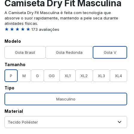
Camiseta Dry Fit Masculina
A Camiseta Dry Fit Masculina é feita com tecnologia que
absorve o suor rapidamente, mantendo a pele seca durante
atividades físicas.
★ ★ ★ ★ ★
173 avaliações
Modelo
Gola Brasil
Gola Redonda
Gola V
Tamanho
P
M
G
GG
XL1
XL2
XL3
XL4
Tipo
Masculino
Material