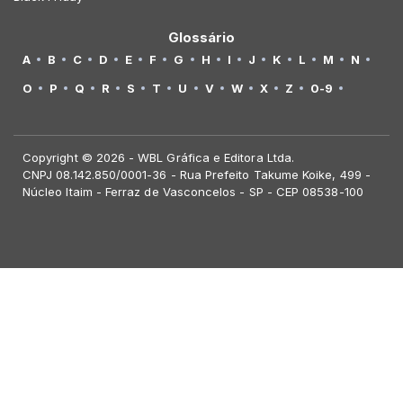
Glossário
A
B
C
D
E
F
G
H
I
J
K
L
M
N
O
P
Q
R
S
T
U
V
W
X
Z
0-9
Copyright © 2026 - WBL Gráfica e Editora Ltda.
CNPJ 08.142.850/0001-36 - Rua Prefeito Takume Koike, 499 -
Núcleo Itaim - Ferraz de Vasconcelos - SP - CEP 08538-100