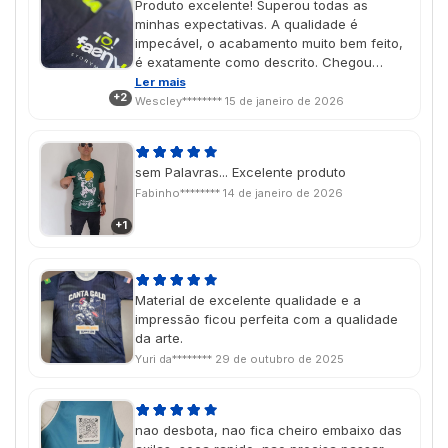
Produto excelente! Superou todas as
minhas expectativas. A qualidade é
impecável, o acabamento muito bem feito,
é exatamente como descrito. Chegou
dentro do prazo, bem embalado e em
Ler mais
+2
perfeito estado. Com certeza recomendo
Wescley********
15 de janeiro de 2026
para quem busca qualidade, eficiência e
confiança.
sem Palavras... Excelente produto
Fabinho********
14 de janeiro de 2026
+1
Material de excelente qualidade e a
impressão ficou perfeita com a qualidade
da arte.
Yuri da********
29 de outubro de 2025
nao desbota, nao fica cheiro embaixo das