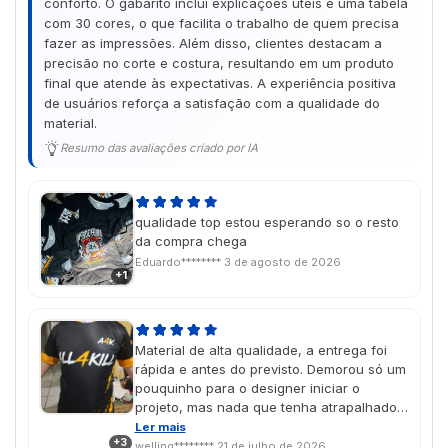
conforto. O gabarito inclui explicações úteis e uma tabela
com 30 cores, o que facilita o trabalho de quem precisa
fazer as impressões. Além disso, clientes destacam a
precisão no corte e costura, resultando em um produto
final que atende às expectativas. A experiência positiva
de usuários reforça a satisfação com a qualidade do
material.
Resumo das avaliações criado por IA
qualidade top estou esperando so o resto
da compra chega
Eduardo********
3 de agosto de 2026
+1
Material de alta qualidade, a entrega foi
rápida e antes do previsto. Demorou só um
pouquinho para o designer iniciar o
projeto, mas nada que tenha atrapalhado
no prazo de entrega. Com certeza
Ler mais
+3
comprarei mais vezes. Esta foi só para
welling********
21 de julho de 2026