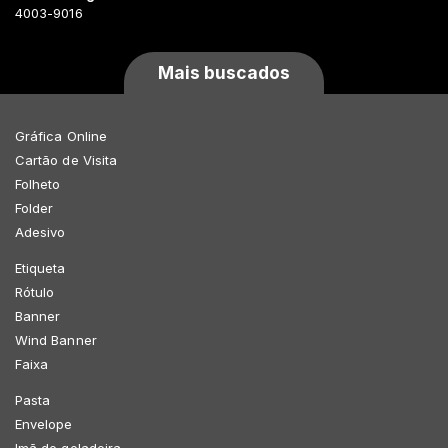
4003-9016
Mais buscados
Gráfica Online
Cartão de Visita
Folheto
Folder
Adesivo
Etiqueta
Rótulo
Banner
Wind Banner
Faixa
Pasta
Envelope
Imã de geladeira