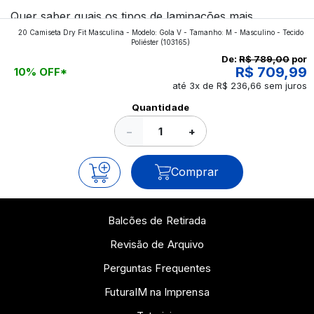
Quer saber quais os tipos de laminações mais
20 Camiseta Dry Fit Masculina - Modelo: Gola V - Tamanho: M - Masculino - Tecido
aplicados nos impressos da gráfica FuturaIM? Então,
Poliéster
(103165)
continue a leitura que vamos revelar para você!
De:
R$ 789,00
por
R$ 709,99
10% OFF*
até 3x de R$ 236,66 sem juros
Ver todos os posts
Quantidade
−
+
Comprar
Balcões de Retirada
Revisão de Arquivo
Perguntas Frequentes
FuturaIM na Imprensa