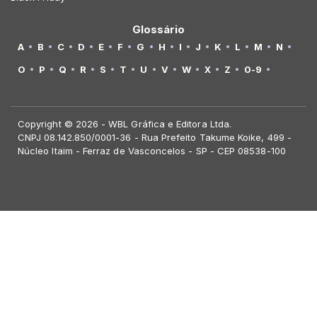
Glossário
A
B
C
D
E
F
G
H
I
J
K
L
M
N
O
P
Q
R
S
T
U
V
W
X
Z
0-9
Copyright © 2026 - WBL Gráfica e Editora Ltda.
CNPJ 08.142.850/0001-36 - Rua Prefeito Takume Koike, 499 -
Núcleo Itaim - Ferraz de Vasconcelos - SP - CEP 08538-100