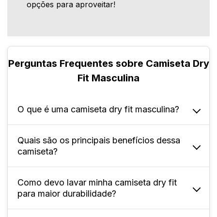
opções para aproveitar!
Perguntas Frequentes sobre Camiseta Dry
Fit Masculina
O que é uma camiseta dry fit masculina?
Quais são os principais benefícios dessa
É uma peça feita de tecido sintético (100%
camiseta?
poliéster), desenvolvida para rápida
absorção do suor e conforto térmico durante
exercícios e no dia a dia.
Como devo lavar minha camiseta dry fit
Ela oferece controle de umidade, secagem
para maior durabilidade?
rápida, leveza e liberdade de movimento.
Não desbota ou encolhe facilmente, sendo