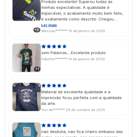
Produto excelente! Superou todas as
minhas expectativas. A qualidade é
impecável, o acabamento muito bem feito,
é exatamente como descrito. Chegou
dentro do prazo, bem embalado e em
Ler mais
+2
perfeito estado. Com certeza recomendo
Wescley********
15 de janeiro de 2026
para quem busca qualidade, eficiência e
confiança.
sem Palavras... Excelente produto
Fabinho********
14 de janeiro de 2026
+1
Material de excelente qualidade e a
impressão ficou perfeita com a qualidade
da arte.
Yuri da********
29 de outubro de 2025
nao desbota, nao fica cheiro embaixo das