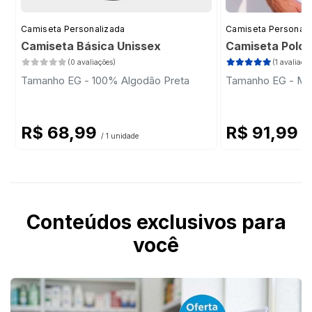
Camiseta Personalizada
Camiseta Personali
Camiseta Básica Unissex
Camiseta Polo
(0 avaliações)
(1 avaliação
Tamanho EG - 100% Algodão Preta
Tamanho EG - Mal
R$ 68,99
R$ 91,99
/ 1 unidade
/ 
Conteúdos exclusivos para
você