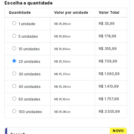
Escolha a quantidade
Quantidade
Valor por unidade
Valor Total
Selecionar 1 unidade
R$ 35,99
1 unidade
R$ 35,99/un
Selecionar 5 unidades
R$ 178,99
5 unidades
R$ 35,80/un
Selecionar 10 unidades
R$ 355,99
10 unidades
R$ 35,60/un
Selecionar 20 unidades
R$ 709,99
20 unidades
R$ 35,50/un
Selecionar 30 unidades
R$ 1.060,99
30 unidades
R$ 35,37/un
Selecionar 40 unidades
R$ 1.410,99
40 unidades
R$ 35,28/un
Selecionar 50 unidades
R$ 1.757,99
50 unidades
R$ 35,16/un
Selecionar 100 unidades
R$ 3.505,99
100 unidades
R$ 35,06/un
NOVO