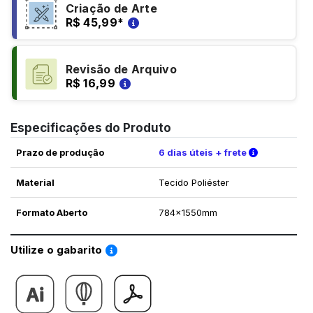
Criação de Arte
R$ 45,99
*
Revisão de Arquivo
R$ 16,99
Especificações do Produto
Verifique a
Prazo de produção
6 dias úteis + frete
Material
Tecido Poliéster
Formato Aberto
784x1550mm
Saiba como utilizar os nossos gabaritos
Utilize o gabarito