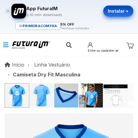
App FuturaIM
Instalar
10 mil+ downloads
5% OFF
PRIMEIRACOMPRA
*verifique condições
Entre
ou cadastre-se
Início
Início
Linha Vestuário
Camiseta Dry Fit Masculina
V