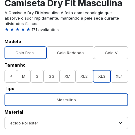
Camiseta Dry Fit Masculina
A Camiseta Dry Fit Masculina é feita com tecnologia que
absorve o suor rapidamente, mantendo a pele seca durante
atividades físicas.
★ ★ ★ ★ ★
171 avaliações
Modelo
Gola Brasil
Gola Redonda
Gola V
Tamanho
P
M
G
GG
XL1
XL2
XL3
XL4
Tipo
Masculino
Material