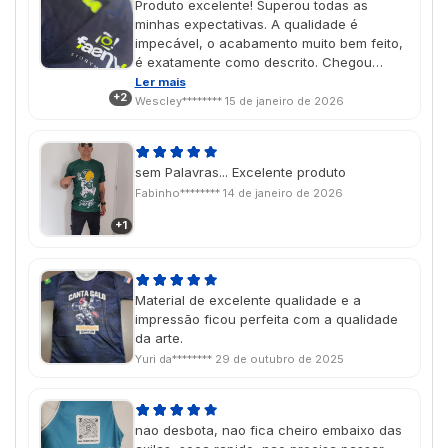
Produto excelente! Superou todas as
minhas expectativas. A qualidade é
impecável, o acabamento muito bem feito,
é exatamente como descrito. Chegou
dentro do prazo, bem embalado e em
Ler mais
+2
perfeito estado. Com certeza recomendo
Wescley********
15 de janeiro de 2026
para quem busca qualidade, eficiência e
confiança.
sem Palavras... Excelente produto
Fabinho********
14 de janeiro de 2026
+1
Material de excelente qualidade e a
impressão ficou perfeita com a qualidade
da arte.
Yuri da********
29 de outubro de 2025
nao desbota, nao fica cheiro embaixo das