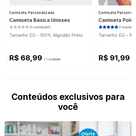
Camiseta Personalizada
Camiseta Personali
Camiseta Básica Unissex
Camiseta Polo
(0 avaliações)
(1 avaliação
Tamanho EG - 100% Algodão Preta
Tamanho EG - Mal
R$ 68,99
R$ 91,99
/ 1 unidade
/ 
Conteúdos exclusivos para
você