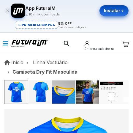
App FuturaIM
Instalar
10 mil+ downloads
5% OFF
PRIMEIRACOMPRA
*verifique condições
Entre
ou cadastre-se
Início
Início
Linha Vestuário
Camiseta Dry Fit Masculina
V