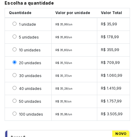
Escolha a quantidade
Quantidade
Valor por unidade
Valor Total
Selecionar 1 unidade
R$ 35,99
1 unidade
R$ 35,99/un
Selecionar 5 unidades
R$ 178,99
5 unidades
R$ 35,80/un
Selecionar 10 unidades
R$ 355,99
10 unidades
R$ 35,60/un
Selecionar 20 unidades
R$ 709,99
20 unidades
R$ 35,50/un
Selecionar 30 unidades
R$ 1.060,99
30 unidades
R$ 35,37/un
Selecionar 40 unidades
R$ 1.410,99
40 unidades
R$ 35,28/un
Selecionar 50 unidades
R$ 1.757,99
50 unidades
R$ 35,16/un
Selecionar 100 unidades
R$ 3.505,99
100 unidades
R$ 35,06/un
NOVO