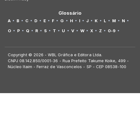
Glossário
A
B
C
D
E
F
G
H
I
J
K
L
M
N
O
P
Q
R
S
T
U
V
W
X
Z
0-9
Copyright © 2026 - WBL Gráfica e Editora Ltda.
CNPJ 08.142.850/0001-36 - Rua Prefeito Takume Koike, 499 -
Núcleo Itaim - Ferraz de Vasconcelos - SP - CEP 08538-100