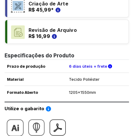
Criação de Arte
R$ 45,99
*
Revisão de Arquivo
R$ 16,99
Especificações do Produto
Verifique a
Prazo de produção
6 dias úteis + frete
Material
Tecido Poliéster
Formato Aberto
1205x1550mm
Saiba como utilizar os nossos gabaritos
Utilize o gabarito