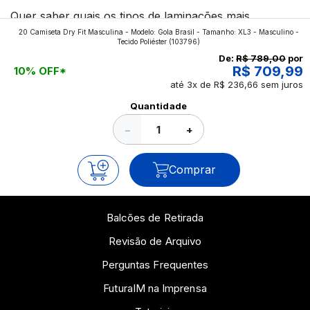
Quer saber quais os tipos de laminações mais
20 Camiseta Dry Fit Masculina - Modelo: Gola Brasil - Tamanho: XL3 - Masculino -
aplicados nos impressos da gráfica FuturaIM? Então,
Tecido Poliéster
(103796)
continue a leitura que vamos revelar para você!
De:
R$ 789,00
por
R$ 709,99
10% OFF*
até 3x de R$ 236,66 sem juros
Ver todos os posts
Quantidade
−
+
Comprar
Balcões de Retirada
Revisão de Arquivo
Perguntas Frequentes
FuturaIM na Imprensa