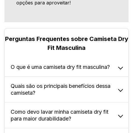
opções para aproveitar!
Perguntas Frequentes sobre Camiseta Dry
Fit Masculina
O que é uma camiseta dry fit masculina?
Quais são os principais benefícios dessa
É uma peça feita de tecido sintético (100%
camiseta?
poliéster), desenvolvida para rápida
absorção do suor e conforto térmico durante
exercícios e no dia a dia.
Como devo lavar minha camiseta dry fit
Ela oferece controle de umidade, secagem
para maior durabilidade?
rápida, leveza e liberdade de movimento.
Não desbota ou encolhe facilmente, sendo