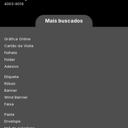
4003-9016
Mais buscados
Gráfica Online
Cartão de Visita
Folheto
Folder
Adesivo
Etiqueta
Rótulo
Banner
Wind Banner
Faixa
Pasta
Envelope
Imã de geladeira