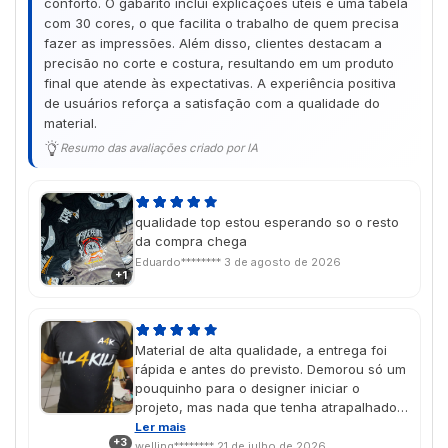
conforto. O gabarito inclui explicações úteis e uma tabela
com 30 cores, o que facilita o trabalho de quem precisa
fazer as impressões. Além disso, clientes destacam a
precisão no corte e costura, resultando em um produto
final que atende às expectativas. A experiência positiva
de usuários reforça a satisfação com a qualidade do
material.
Resumo das avaliações criado por IA
qualidade top estou esperando so o resto
da compra chega
Eduardo********
3 de agosto de 2026
+1
Material de alta qualidade, a entrega foi
rápida e antes do previsto. Demorou só um
pouquinho para o designer iniciar o
projeto, mas nada que tenha atrapalhado
no prazo de entrega. Com certeza
Ler mais
+3
comprarei mais vezes. Esta foi só para
welling********
21 de julho de 2026