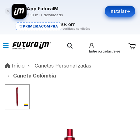
App FuturaIM
Instalar
10 mil+ downloads
5% OFF
PRIMEIRACOMPRA
*verifique condições
Entre
ou cadastre-se
Início
Início
Canetas Personalizadas
Caneta Colômbia