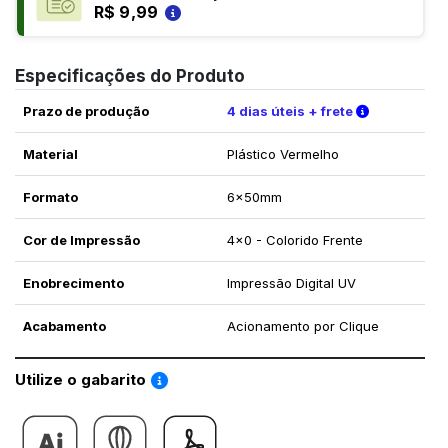
R$ 9,99
Especificações do Produto
Verifique a
Prazo de produção
4 dias úteis + frete
Material
Plástico Vermelho
Formato
6x50mm
Cor de Impressão
4x0 - Colorido Frente
Enobrecimento
Impressão Digital UV
Acabamento
Acionamento por Clique
Saiba como utilizar os nossos gabaritos
Utilize o gabarito