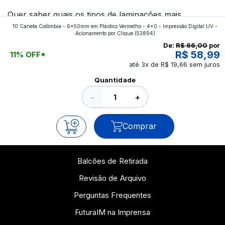
Quer saber quais os tipos de laminações mais
10 Caneta Colômbia - 6x50mm em Plástico Vermelho - 4x0 - Impressão Digital UV -
aplicados nos impressos da gráfica FuturaIM? Então,
Acionamento por Clique
(53894)
continue a leitura que vamos revelar para você!
De:
R$ 66,00
por
R$ 58,99
11% OFF*
até 3x de R$ 19,66 sem juros
Ver todos os posts
Quantidade
−
+
Comprar
Balcões de Retirada
Revisão de Arquivo
Perguntas Frequentes
FuturaIM na Imprensa