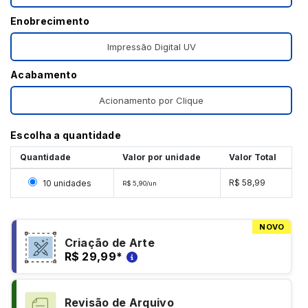
Enobrecimento
Impressão Digital UV
Acabamento
Acionamento por Clique
Escolha a quantidade
Quantidade
Valor por unidade
Valor Total
Selecionar 10 unidades
R$ 58,99
10 unidades
R$ 5,90/un
NOVO
Criação de Arte
R$ 29,99
*
Revisão de Arquivo