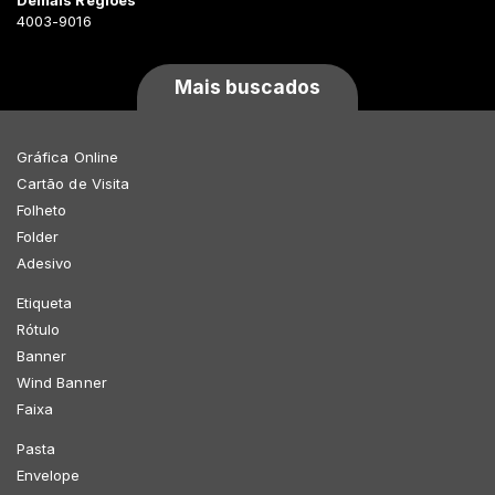
4003-9016
Mais buscados
Gráfica Online
Cartão de Visita
Folheto
Folder
Adesivo
Etiqueta
Rótulo
Banner
Wind Banner
Faixa
Pasta
Envelope