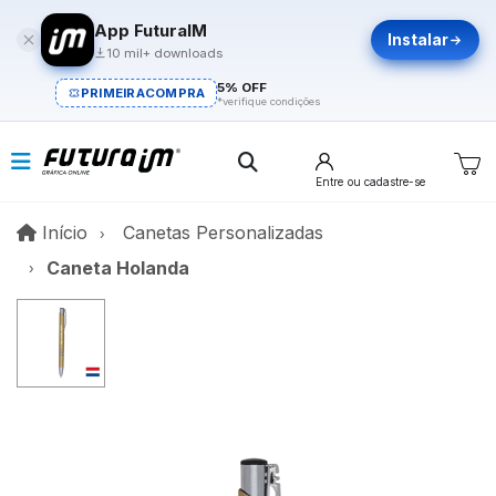
App FuturaIM
Instalar
10 mil+ downloads
5% OFF
PRIMEIRACOMPRA
*verifique condições
Entre
ou cadastre-se
Início
Início
Canetas Personalizadas
Caneta Holanda