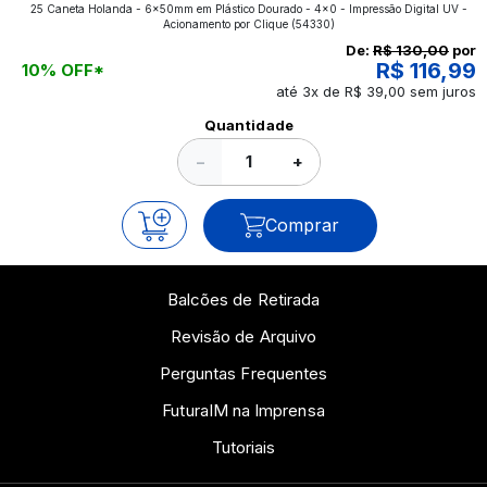
25 Caneta Holanda - 6x50mm em Plástico Dourado - 4x0 - Impressão Digital UV -
aplicados nos impressos da gráfica FuturaIM? Então,
Acionamento por Clique
(54330)
continue a leitura que vamos revelar para você!
De:
R$ 130,00
por
R$ 116,99
10% OFF*
até 3x de R$ 39,00 sem juros
Ver todos os posts
Quantidade
−
+
Comprar
Balcões de Retirada
Revisão de Arquivo
Perguntas Frequentes
FuturaIM na Imprensa
Tutoriais