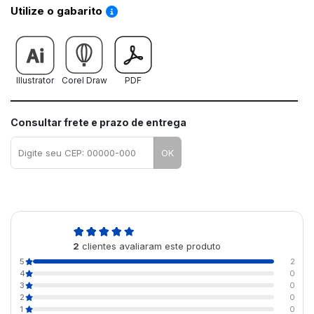
Saiba como utilizar os nossos gabaritos
Utilize o gabarito
Illustrator
Corel Draw
PDF
Consultar frete e prazo de entrega
OK
5,0
2
clientes avaliaram este produto
de 5
5
2
4
0
3
0
2
0
1
0