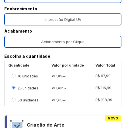
Enobrecimento
Impressão Digital UV
Acabamento
Acionamento por Clique
Escolha a quantidade
Quantidade
Valor por unidade
Valor Total
Selecionar 10 unidades
R$ 67,99
10 unidades
R$ 6,80/un
Selecionar 25 unidades
R$ 116,99
25 unidades
R$ 4,68/un
Selecionar 50 unidades
R$ 198,99
50 unidades
R$ 3,98/un
NOVO
Criação de Arte