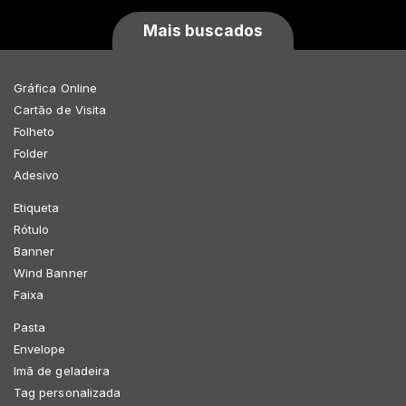
Mais buscados
Gráfica Online
Cartão de Visita
Folheto
Folder
Adesivo
Etiqueta
Rótulo
Banner
Wind Banner
Faixa
Pasta
Envelope
Imã de geladeira
Tag personalizada