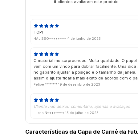
6
clientes avaliaram este produto
de 5
TOP!
HALISSO********
4 de junho de 2025
O material me surpreendeu. Muita qualidade. O papel
vem com um vinco para dobrar facilmente. Uma dica à
no gabarito ajustar a posição e o tamanho da janela,
assim o ajuste ficaria mais exato de acordo com o pa
Felipe ********
19 de dezembro de 2023
Cliente não deixou comentário, apenas a avaliação
Lucas N********
15 de julho de 2025
Características da Capa de Carnê da Fut