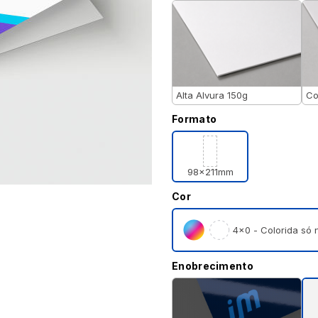
Alta Alvura 150g
Co
Formato
98x211mm
Cor
4×0 - Colorida só n
Enobrecimento