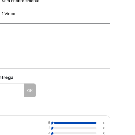
Sem Enobrecimento
1 Vinco
mo utilizar os nossos gabaritos
entrega
OK
5
6
4
0
3
0