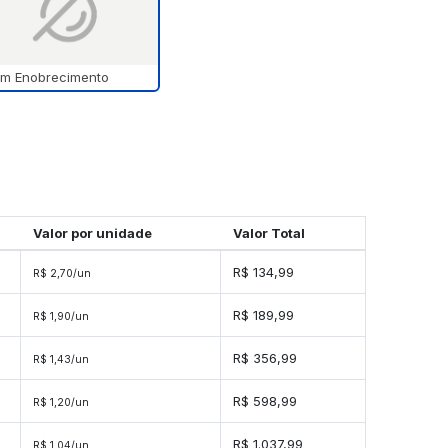
m Enobrecimento
Valor por unidade
Valor Total
R$ 134,99
R$ 2,70/un
s
R$ 189,99
R$ 1,90/un
s
R$ 356,99
R$ 1,43/un
s
R$ 598,99
R$ 1,20/un
es
R$ 1.037,99
R$ 1,04/un