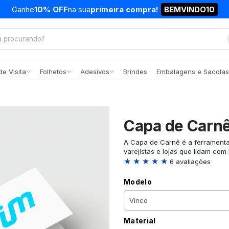
Ganhe
10% OFF
na sua
primeira compra!
BEMVINDO10
e Visita
Folhetos
Adesivos
Brindes
Embalagens e Sacolas
Capa de Carn
A Capa de Carnê é a ferramenta
varejistas e lojas que lidam co
★ ★ ★ ★ ★
6 avaliações
Modelo
Material