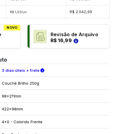
es
R$ 2.042,99
R$ 1,03/un
NOVO
e
Revisão de Arquivo
R$ 16,99
uto
Verifique as condições de entrega
3 dias úteis + frete
Couché Brilho 250g
98x211mm
422x98mm
4x0 - Colorido Frente