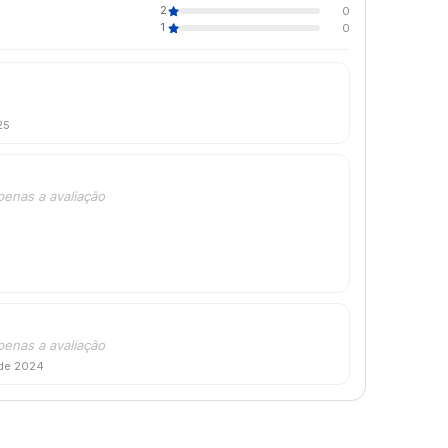
2
0
1
0
25
penas a avaliação
penas a avaliação
de 2024