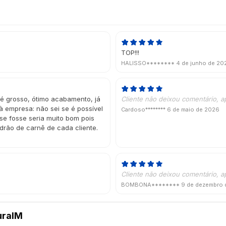
TOP!!!
HALISSO********
4 de junho de 20
 é grosso, ótimo acabamento, já
Cliente não deixou comentário, a
 empresa: não sei se é possível
Cardoso********
6 de maio de 2026
 se fosse seria muito bom pois
drão de carnê de cada cliente.
Cliente não deixou comentário, a
BOMBONA********
9 de dezembro 
uraIM