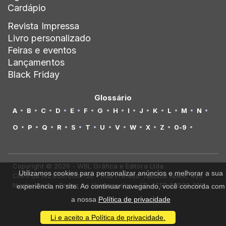
Cardápio
Revista Impressa
Livro personalizado
Feiras e eventos
Lançamentos
Black Friday
Glossário
A
B
C
D
E
F
G
H
I
J
K
L
M
N
O
P
Q
R
S
T
U
V
W
X
Z
0-9
Copyright © 2026 - WBL Gráfica e Editora Ltda.
Utilizamos cookies para personalizar anúncios e melhorar a sua
CNPJ 08.142.850/0001-36 - Rua Prefeito Takume Koike, 499 -
Núcleo Itaim - Ferraz de Vasconcelos - SP - CEP 08538-100
experiência no site. Ao continuar navegando, você concorda com
a nossa
Política de privacidade
Li e aceito a Política de privacidade.