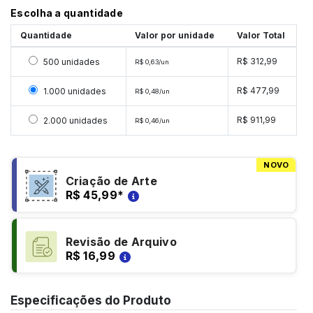
Escolha a quantidade
Quantidade
Valor por unidade
Valor Total
Selecionar 500 unidades
R$ 312,99
500 unidades
R$ 0,63/un
Selecionar 1000 unidades
R$ 477,99
1.000 unidades
R$ 0,48/un
Selecionar 2000 unidades
R$ 911,99
2.000 unidades
R$ 0,46/un
NOVO
Criação de Arte
R$ 45,99
*
Revisão de Arquivo
R$ 16,99
Especificações do Produto