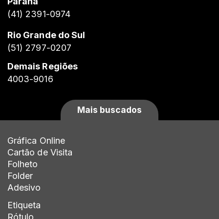
Paraná
(41) 2391-0974
Rio Grande do Sul
(51) 2797-0207
Demais Regiões
4003-9016
Mais buscados
Gráfica Online
Cartão de Visita
Folheto
Folder
Adesivo
Etiqueta
Rótulo