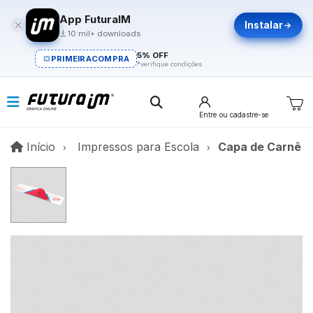
App FuturaIM
Instalar
10 mil+ downloads
5% OFF
PRIMEIRACOMPRA
*verifique condições
Entre
ou cadastre-se
Início
Início
Impressos para Escola
Capa de Carnê