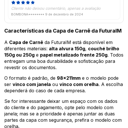
Cliente não deixou comentário, apenas a avaliação
BOMBONA********
9 de dezembro de 2024
Características da Capa de Carnê da FuturaIM
A
Capa de Carnê
da FuturaIM está disponível em
diferentes materiais:
alta alvura 150g
,
couché brilho
150g ou 250g
e
papel metalizado frente 250g
. Todos
entregam uma boa durabilidade e sofisticação para
revestir os documentos.
O formato é padrão, de
98x211mm
e o modelo pode
ser
vinco com janela
ou
vinco com orelha
. A escolha
dependerá do caso de cada empresa.
Se for interessante deixar um espaço com os dados
do cliente e do pagamento, opte pelo modelo com
janela; mas se a prioridade é apenas juntar as duas
partes da capa com segurança, prefira o modelo com
orelha.