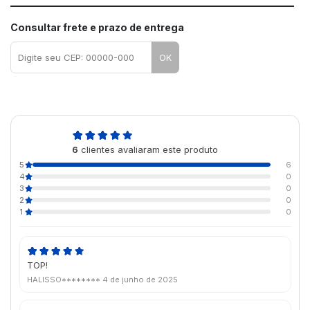
Consultar frete e prazo de entrega
OK
5,0
6
clientes avaliaram este produto
de 5
5
6
4
0
3
0
2
0
1
0
TOP!
HALISSO********
4 de junho de 2025