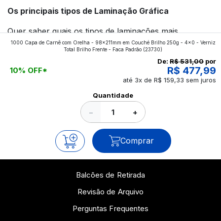
Os principais tipos de Laminação Gráfica
Quer saber quais os tipos de laminações mais
1000 Capa de Carnê com Orelha - 98x211mm em Couché Brilho 250g - 4x0 - Verniz
aplicados nos impressos da gráfica FuturaIM? Então,
Total Brilho Frente - Faca Padrão
(23730)
continue a leitura que vamos revelar para você!
De:
R$ 531,00
por
R$ 477,99
10% OFF*
até 3x de R$ 159,33 sem juros
Ver todos os posts
Quantidade
−
+
Comprar
Balcões de Retirada
Revisão de Arquivo
Perguntas Frequentes