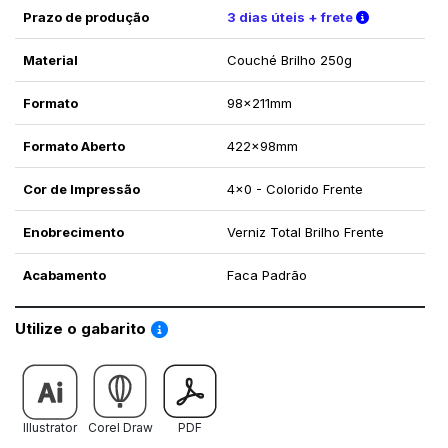
Verifique a
Prazo de produção
3 dias úteis + frete
Material
Couché Brilho 250g
Formato
98x211mm
Formato Aberto
422x98mm
Cor de Impressão
4x0 - Colorido Frente
Enobrecimento
Verniz Total Brilho Frente
Acabamento
Faca Padrão
Saiba como utilizar os nossos gabaritos
Utilize o gabarito
Illustrator
Corel Draw
PDF