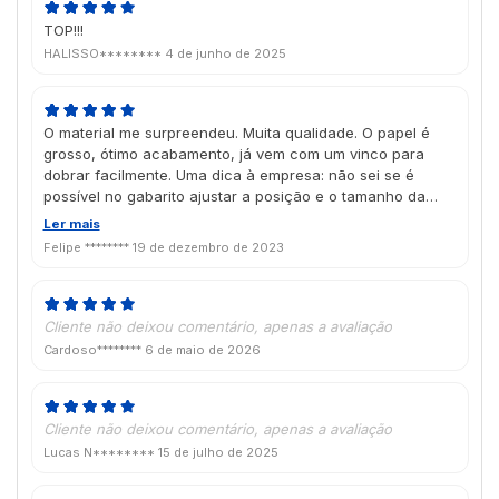
TOP!!!
HALISSO********
4 de junho de 2025
O material me surpreendeu. Muita qualidade. O papel é
grosso, ótimo acabamento, já vem com um vinco para
dobrar facilmente. Uma dica à empresa: não sei se é
possível no gabarito ajustar a posição e o tamanho da
janela, se fosse seria muito bom pois assim o ajuste
Ler mais
ficaria mais exato de acordo com o padrão de carnê de
Felipe ********
19 de dezembro de 2023
cada cliente.
Cliente não deixou comentário, apenas a avaliação
Cardoso********
6 de maio de 2026
Cliente não deixou comentário, apenas a avaliação
Lucas N********
15 de julho de 2025