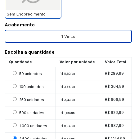
Sem Enobrecimento
Acabamento
1 Vinco
Escolha a quantidade
Quantidade
Valor por unidade
Valor Total
Selecionar 50 unidades
R$ 289,99
50 unidades
R$ 5,80/un
Selecionar 100 unidades
R$ 364,99
100 unidades
R$ 3,65/un
Selecionar 250 unidades
R$ 606,99
250 unidades
R$ 2,43/un
Selecionar 500 unidades
R$ 926,99
500 unidades
R$ 1,86/un
Selecionar 1000 unidades
R$ 937,99
1.000 unidades
R$ 0,94/un
Selecionar 2500 unidades
R$ 1.154,99
2.500 unidades
R$ 0,47/un