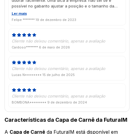
dobrar facilmente. Uma dica à empresa: não sei se é
possível no gabarito ajustar a posição e o tamanho da
janela, se fosse seria muito bom pois assim o ajuste
Ler mais
ficaria mais exato de acordo com o padrão de carnê de
Felipe ********
19 de dezembro de 2023
cada cliente.
Cliente não deixou comentário, apenas a avaliação
Cardoso********
6 de maio de 2026
Cliente não deixou comentário, apenas a avaliação
Lucas N********
15 de julho de 2025
Cliente não deixou comentário, apenas a avaliação
BOMBONA********
9 de dezembro de 2024
Características da Capa de Carnê da FuturaIM
A
Capa de Carnê
da FuturaIM está disponível em