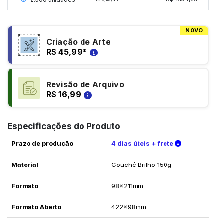
NOVO
Criação de Arte
R$ 45,99
*
Revisão de Arquivo
R$ 16,99
Especificações do Produto
Verifique a
Prazo de produção
4 dias úteis + frete
Material
Couché Brilho 150g
Formato
98x211mm
Formato Aberto
422x98mm