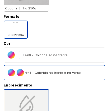
Couché Brilho 250g
Formato
98x211mm
Cor
4×0 - Colorida só na frente.
4×4 - Colorida na frente e no verso.
Enobrecimento