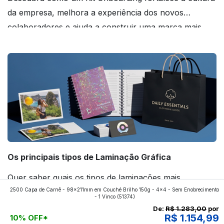
da empresa, melhora a experiência dos novos
colaboradores e ajuda a construir uma marca mais
forte! Confira!
Os principais tipos de Laminação Gráfica
Quer saber quais os tipos de laminações mais
2500 Capa de Carnê - 98x211mm em Couché Brilho 150g - 4x4 - Sem Enobrecimento
aplicados nos impressos da gráfica FuturaIM? Então,
- 1 Vinco
(51374)
continue a leitura que vamos revelar para você!
De:
R$ 1.283,00
por
R$ 1.154,99
10% OFF*