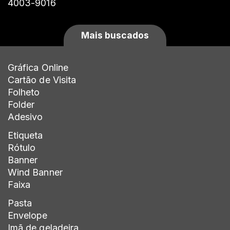
4003-9016
Mais buscados
Gráfica Online
Cartão de Visita
Folheto
Folder
Adesivo
Etiqueta
Rótulo
Banner
Wind Banner
Faixa
Pasta
Envelope
Imã de geladeira