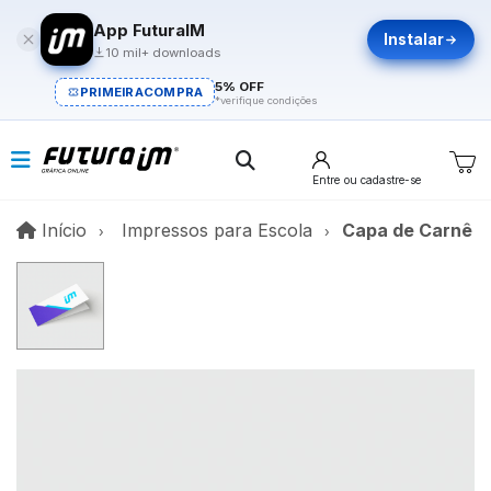
App FuturaIM
Instalar
10 mil+ downloads
5% OFF
PRIMEIRACOMPRA
*verifique condições
Entre
ou cadastre-se
Início
Início
Impressos para Escola
Capa de Carnê