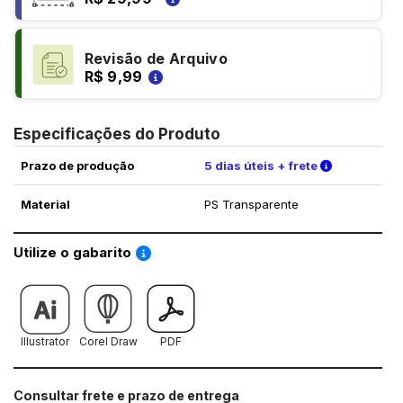
Revisão de Arquivo
R$ 9,99
Especificações do Produto
Verifique a
Prazo de produção
5 dias úteis + frete
Material
PS Transparente
Saiba como utilizar os nossos gabaritos
Utilize o gabarito
Illustrator
Corel Draw
PDF
Consultar frete e prazo de entrega