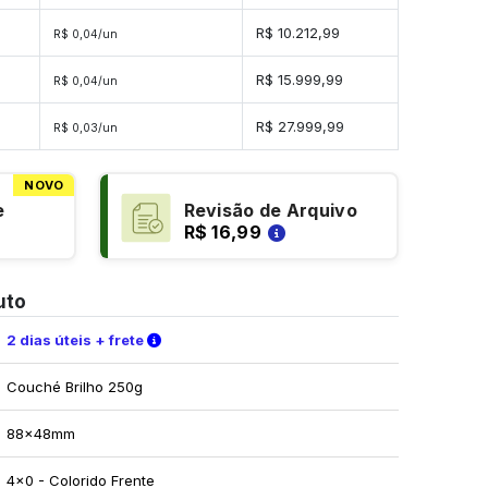
dades
R$ 10.212,99
R$ 0,04/un
dades
R$ 15.999,99
R$ 0,04/un
idades
R$ 27.999,99
R$ 0,03/un
NOVO
e
Revisão de Arquivo
R$ 16,99
uto
Verifique as condições de entrega
2 dias úteis + frete
Couché Brilho 250g
88x48mm
4x0 - Colorido Frente