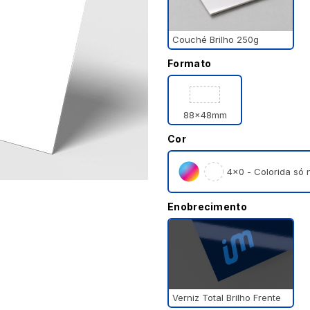
Couché Brilho 250g
Formato
88x48mm
Cor
4×0 - Colorida só n
Enobrecimento
Verniz Total Brilho Frente