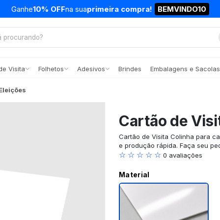
Ganhe
10% OFF
na sua
primeira compra!
BEMVINDO10
e Visita
Folhetos
Adesivos
Brindes
Embalagens e Sacolas
Eleições
Cartão de Visi
Cartão de Visita Colinha para ca
e produção rápida. Faça seu ped
☆ ☆ ☆ ☆ ☆
0 avaliações
Material