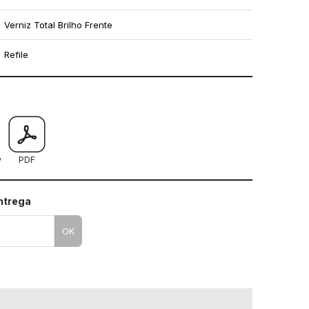
Verniz Total Brilho Frente
Refile
mo utilizar os nossos gabaritos
w
PDF
entrega
OK