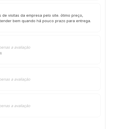
de visitas da empresa pelo site. ótimo preço,
tender bem quando há pouco prazo para entrega.
penas a avaliação
26
penas a avaliação
penas a avaliação