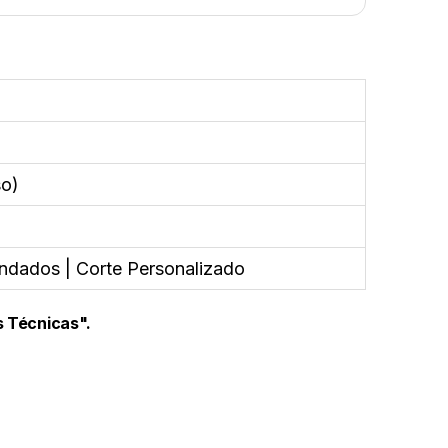
so)
ondados | Corte Personalizado
s Técnicas".