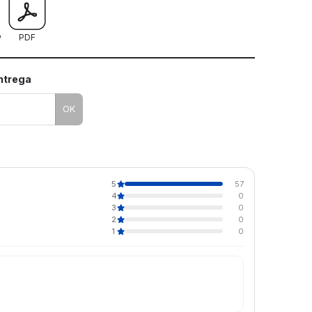
w
PDF
entrega
OK
5
57
4
0
3
0
2
0
1
0