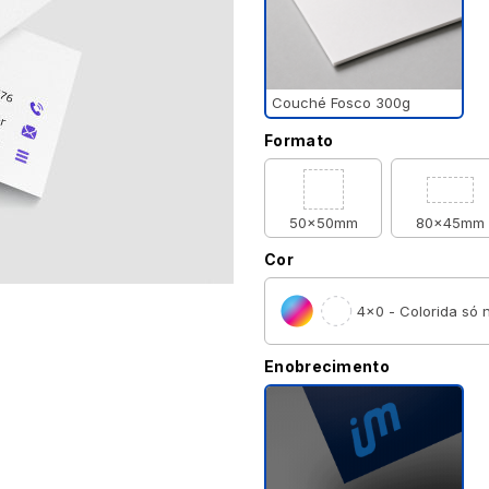
Couché Fosco 300g
Formato
50x50mm
80x45mm
Cor
4×0 - Colorida só n
Enobrecimento