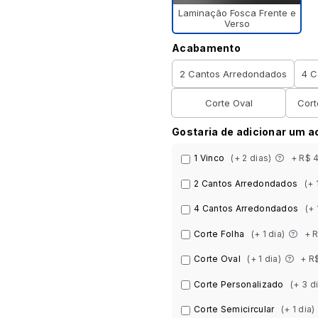
Laminação Fosca Frente e
Verso
Acabamento
2 Cantos Arredondados
4 C
Corte Oval
Cort
Gostaria de adicionar um 
1 Vinco
(+ 2 dias)
+ R$ 
2 Cantos Arredondados
(+ 
4 Cantos Arredondados
(+ 
Corte Folha
(+ 1 dia)
+ 
Corte Oval
(+ 1 dia)
+ R
Corte Personalizado
(+ 3 d
Corte Semicircular
(+ 1 dia)