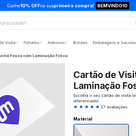
Ganhe
10% OFF
na sua
primeira compra!
BEMVINDO10
e Visita
Folhetos
Adesivos
Brindes
Embalagens e Sacolas
ouché Fosco com Laminação Fosca
Cartão de Vis
Laminação Fo
Escolha o seu cartão de visita 
diferenciado!
★ ★ ★ ★ ★
57 avaliações
Material