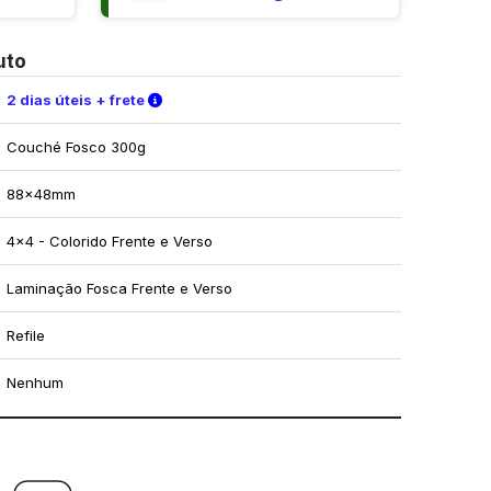
uto
Verifique as condições de entrega
2 dias úteis + frete
Couché Fosco 300g
88x48mm
4x4 - Colorido Frente e Verso
Laminação Fosca Frente e Verso
Refile
Nenhum
mo utilizar os nossos gabaritos