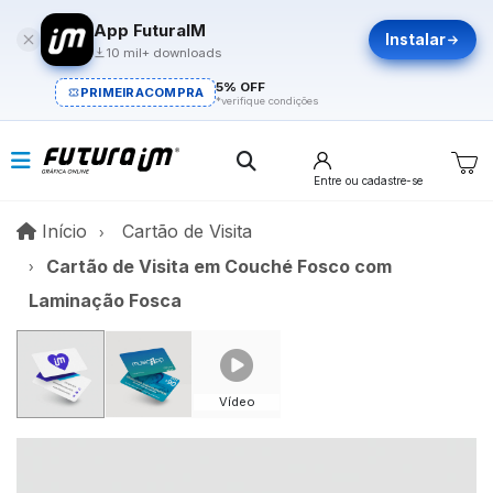
App FuturaIM
Instalar
10 mil+ downloads
5% OFF
PRIMEIRACOMPRA
*verifique condições
Entre
ou cadastre-se
Início
Início
Cartão de Visita
Cartão de Visita em Couché Fosco com
Laminação Fosca
Vídeo