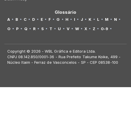
Glossário
A
B
C
D
E
F
G
H
I
J
K
L
M
N
O
P
Q
R
S
T
U
V
W
X
Z
0-9
Copyright © 2026 - WBL Gráfica e Editora Ltda.
CNPJ 08.142.850/0001-36 - Rua Prefeito Takume Koike, 499 -
Núcleo Itaim - Ferraz de Vasconcelos - SP - CEP 08538-100