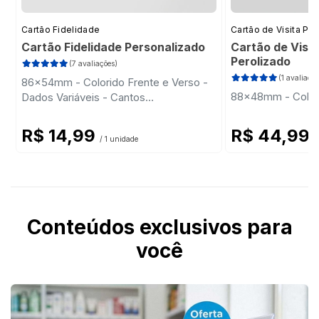
Cartão Fidelidade
Cartão de Visita Pr
Cartão Fidelidade Personalizado
Cartão de Visit
Perolizado
(7 avaliações)
(1 avaliação
86x54mm - Colorido Frente e Verso -
88x48mm - Colori
Dados Variáveis - Cantos
Arredondados
R$ 14,99
R$ 44,99
/ 1 unidade
/
Conteúdos exclusivos para
você