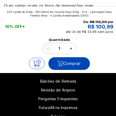
Quer saber quais os tipos de laminações mais
500 Cartão de Visita - 88x48mm em Couché Fosco 300g - 4x4 - Laminação Fosca
aplicados nos impressos da gráfica FuturaIM? Então,
Frente e Verso - 4 Cantos Arredondados
(3610)
continue a leitura que vamos revelar para você!
De:
R$ 112,00
por
R$ 100,99
10% OFF*
até 3x de R$ 33,66 sem juros
Ver todos os posts
Quantidade
−
+
Comprar
Balcões de Retirada
Revisão de Arquivo
Perguntas Frequentes
FuturaIM na Imprensa