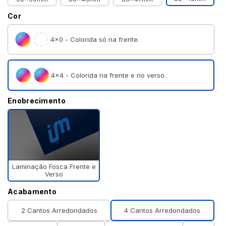
Cor
4×0 - Colorida só na frente.
4×4 - Colorida na frente e no verso.
Enobrecimento
Laminação Fosca Frente e
Verso
Acabamento
2 Cantos Arredondados
4 Cantos Arredondados