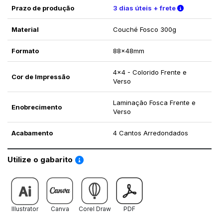
Verifique a
Prazo de produção
3 dias úteis + frete
Material
Couché Fosco 300g
Formato
88x48mm
4x4 - Colorido Frente e
Cor de Impressão
Verso
Laminação Fosca Frente e
Enobrecimento
Verso
Acabamento
4 Cantos Arredondados
Saiba como utilizar os nossos gabaritos
Utilize o gabarito
Illustrator
Canva
Corel Draw
PDF