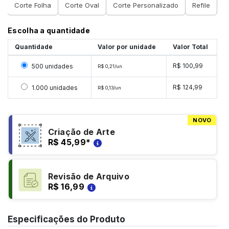
Corte Folha
Corte Oval
Corte Personalizado
Refile
Escolha a quantidade
Quantidade
Valor por unidade
Valor Total
Selecionar 500 unidades
R$ 100,99
500 unidades
R$ 0,21/un
Selecionar 1000 unidades
R$ 124,99
1.000 unidades
R$ 0,13/un
NOVO
Criação de Arte
R$ 45,99
*
Revisão de Arquivo
R$ 16,99
Especificações do Produto