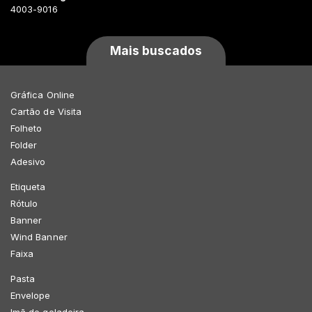
4003-9016
Mais buscados
Gráfica Online
Cartão de Visita
Folheto
Folder
Adesivo
Etiqueta
Rótulo
Banner
Wind Banner
Faixa
Pasta
Envelope
Imã de geladeira