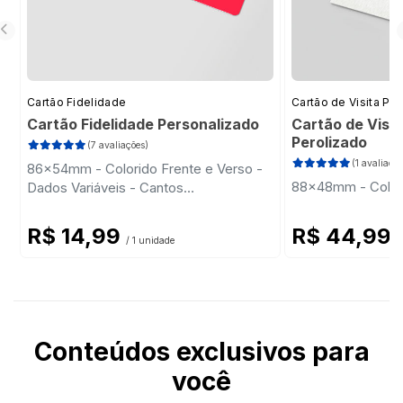
Cartão Fidelidade
Cartão de Visita Pr
Cartão Fidelidade Personalizado
Cartão de Visit
Perolizado
(7 avaliações)
(1 avaliação
86x54mm - Colorido Frente e Verso -
88x48mm - Colori
Dados Variáveis - Cantos
Arredondados
R$ 14,99
R$ 44,99
/ 1 unidade
/
Conteúdos exclusivos para
você