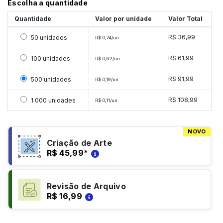
Escolha a quantidade
Quantidade
Valor por unidade
Valor Total
Selecionar 50 unidades
R$ 36,99
50 unidades
R$ 0,74/un
Selecionar 100 unidades
R$ 61,99
100 unidades
R$ 0,62/un
Selecionar 500 unidades
R$ 91,99
500 unidades
R$ 0,19/un
Selecionar 1000 unidades
R$ 108,99
1.000 unidades
R$ 0,11/un
NOVO
Criação de Arte
R$ 45,99
*
Revisão de Arquivo
R$ 16,99