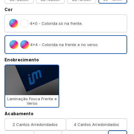
Cor
4×0 - Colorida só na frente.
4×4 - Colorida na frente e no verso.
Enobrecimento
Laminação Fosca Frente e
Verso
Acabamento
2 Cantos Arredondados
4 Cantos Arredondados