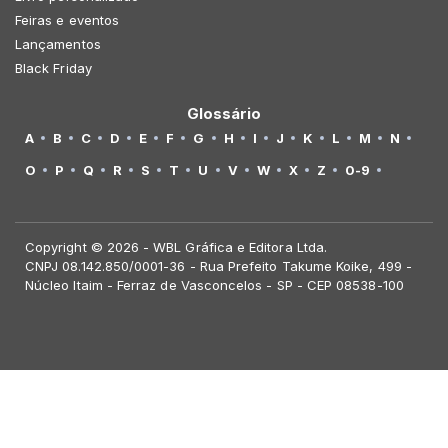
Feiras e eventos
Lançamentos
Black Friday
Glossário
A
B
C
D
E
F
G
H
I
J
K
L
M
N
O
P
Q
R
S
T
U
V
W
X
Z
0-9
Copyright © 2026 - WBL Gráfica e Editora Ltda.
CNPJ 08.142.850/0001-36 - Rua Prefeito Takume Koike, 499 -
Núcleo Itaim - Ferraz de Vasconcelos - SP - CEP 08538-100