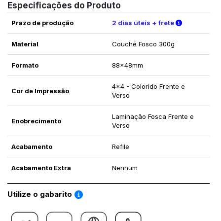
Especificações do Produto
Verifique a
Prazo de produção
2 dias úteis + frete
Material
Couché Fosco 300g
Formato
88x48mm
4x4 - Colorido Frente e
Cor de Impressão
Verso
Laminação Fosca Frente e
Enobrecimento
Verso
Acabamento
Refile
Acabamento Extra
Nenhum
Saiba como utilizar os nossos gabaritos
Utilize o gabarito