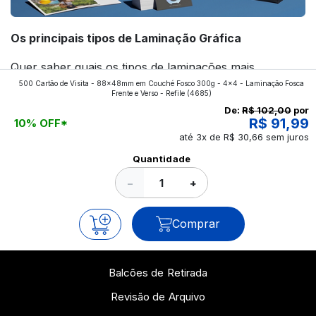
Os principais tipos de Laminação Gráfica
Quer saber quais os tipos de laminações mais
500 Cartão de Visita - 88x48mm em Couché Fosco 300g - 4x4 - Laminação Fosca
aplicados nos impressos da gráfica FuturaIM? Então,
Frente e Verso - Refile
(4685)
continue a leitura que vamos revelar para você!
De:
R$ 102,00
por
R$ 91,99
10% OFF*
até 3x de R$ 30,66 sem juros
Ver todos os posts
Quantidade
−
+
Comprar
Balcões de Retirada
Revisão de Arquivo