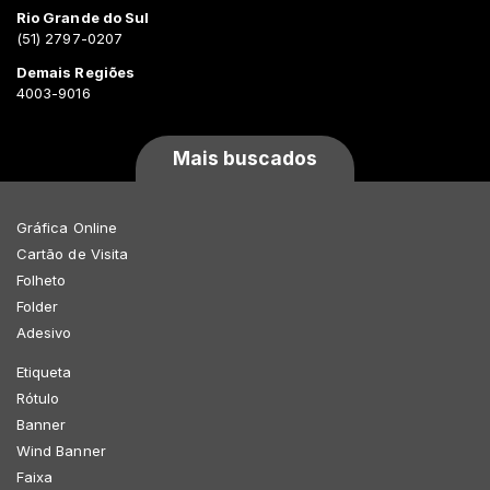
Rio Grande do Sul
(51) 2797-0207
Demais Regiões
4003-9016
Mais buscados
Gráfica Online
Cartão de Visita
Folheto
Folder
Adesivo
Etiqueta
Rótulo
Banner
Wind Banner
Faixa