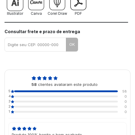
Illustrator
Canva
Corel Draw
PDF
Consultar frete e prazo de entrega
OK
5,0
58
clientes avaliaram este produto
de 5
5
58
4
0
3
0
2
0
1
0
Produto 100% bonito e bem acabado.