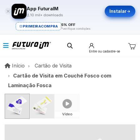
App FuturaIM
Instalar
10 mil+ downloads
5% OFF
PRIMEIRACOMPRA
*verifique condições
Entre
ou cadastre-se
Início
Início
Cartão de Visita
Cartão de Visita em Couché Fosco com
Laminação Fosca
Vídeo